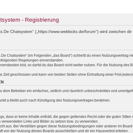
ystem - Registrierung
.De Chatsystem“ („https://www.webkicks.de/forum“) wird zwischen dir 
.De Chatsystem“ (im Folgenden „das Board“) schließt du einen Nutzungsvertrag m
nachfolgenden Regelungen einverstanden.
erstanden bist, so darfst du das Board nicht weiter nutzen. Für die Nutzung des Bo
e Zeit geschlossen und kann von beiden Seiten ohne Einhaltung einer Frist jederz
EN
t du dem Betreiber ein einfaches, zeitlich und räumlich unbeschränktes und unentg
unkt a bleibt auch nach Kündigung des Nutzungsvertrages bestehen.
rags, dass er keine Inhalte enthält, die gegen geltendes Recht oder die guten Sitte
en verwendeten Links und Bilder zu setzen bzw. zu verwenden.
cht aus. Bei Verstößen gegen diese Nutzungsbedingungen oder anderer im Board v
 von der Nutzung dieses Boards ausschließen und dir ein Hausverbot erteilen.