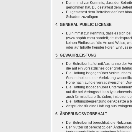
Du nimmst zur Kenntnis, dass der Betreiber
genommen hat. Du gestattest dem Betreibe
Du gestattest dem Betreiber darüber hina
Schaden zuzufügen.
4. GENERAL PUBLIC LICENSE
Du nimmst zur Kenntnis, dass es sich bei
(www.phpbb.com) handelt; deutschsprach
keinen Einfluss auf die Art und Weise, 
oder auf Inhalte fremder Foren Einfluss 
5. GEWÄHRLEISTUNG
Der Betreiber haftet mit Ausnahme der Ve
die auf ein vorsätzliches oder grob fahr
Die Haftung ist gegenüber Verbrauchern 
Gesundheit und der Verletzung wesentlich
Höhe nach auf die vertragstypischen Dur
Die Haftung ist gegenüber Unternehmern 
auf die bei Vertragsschluss typischerwe
auch für mittelbare Schäden, insbesond
Die Haftungsbegrenzung der Absätze a bis
Ansprüche für eine Haftung aus zwingen
6. ÄNDERUNGSVORBEHALT
Der Betreiber ist berechtigt, die Nutzun
Der Nutzer ist berechtigt, den Änderung
Vertragsverhältnis mit sofortiger Wirkung.