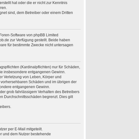
stellt hat oder die er nicht zur Kenntnis
ren.
gnet sind, dem Betreiber oder einem Dritten
n Foren-Software von phpBB Limited
.de zur Verfügung gestellt. Beide haben
ware für bestimmte Zwecke nicht untersagen
spflichten (Kardinalpflichten) nur für Schäden,
n wie insbesondere entgangenen Gewinn.
er Verletzung von Leben, Körper und
ise vorhersehbaren Schäden und im übrigen der
besondere entgangenen Gewinn.
er grob fahrlässigem Verhalten des Betreibers
n Durchschnittsschäden begrenzt. Dies gilt
eibers.
er per E-Mail mitgeteilt.
ber und dem Nutzer bestehende