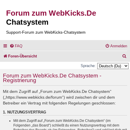
Forum zum WebKicks.De
Chatsystem
Support-Forum zum WebKicks-Chatsystem
FAQ
Anmelden
S
Foren-Übersicht
u
Sprache:
c
Forum zum WebKicks.De Chatsystem -
Registrierung
h
e
Mit dem Zugriff auf „Forum zum WebKicks.De Chatsystem“
(„https://www.webkicks.de/forum“) wird zwischen dir und dem
Betreiber ein Vertrag mit folgenden Regelungen geschlossen:
1. NUTZUNGSVERTRAG
Mit dem Zugriff auf „Forum zum WebKicks.De Chatsystem“ (im
Folgenden „das Board“) schließt du einen Nutzungsvertrag mit dem
Betreiber des Boards ab (im Folgenden „Betreiber“) und erklärst dich mit