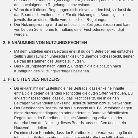
den nachfolgenden Regelungen einverstanden.
Wenn du mit diesen Regelungen nicht einverstanden bist, so darfst du
das Board nicht weiter nutzen. Für die Nutzung des Boards gelten
jeweils die an dieser Stelle veröffentlichten Regelungen.
Der Nutzungsvertrag wird auf unbestimmte Zeit geschlossen und kann
von beiden Seiten ohne Einhaltung einer Frist jederzeit gekündigt
werden.
2. EINRÄUMUNG VON NUTZUNGSRECHTEN
Mit dem Erstellen eines Beitrags erteilst du dem Betreiber ein einfaches,
zeitlich und räumlich unbeschränktes und unentgeltliches Recht, deinen
Beitrag im Rahmen des Boards zu nutzen.
Das Nutzungsrecht nach Punkt 2, Unterpunkt a bleibt auch nach
Kündigung des Nutzungsvertrages bestehen.
3. PFLICHTEN DES NUTZERS
Du erklärst mit der Erstellung eines Beitrags, dass er keine Inhalte
enthält, die gegen geltendes Recht oder die guten Sitten verstoßen. Du
erklärst insbesondere, dass du das Recht besitzt, die in deinen
Beiträgen verwendeten Links und Bilder zu setzen bzw. zu verwenden.
Der Betreiber des Boards übt das Hausrecht aus. Bei Verstößen gegen
diese Nutzungsbedingungen oder anderer im Board veröffentlichten
Regeln kann der Betreiber dich nach Abmahnung zeitweise oder
dauerhaft von der Nutzung dieses Boards ausschließen und dir ein
Hausverbot erteilen.
Du nimmst zur Kenntnis, dass der Betreiber keine Verantwortung für die
Inhalte von Beiträgen übernimmt, die er nicht selbst erstellt hat oder die