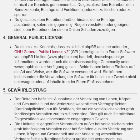
er nicht zur Kenntnis genommen hat. Du gestattest dem Betreiber, dein
Benutzerkonto, Beiträge und Funktionen jederzeit zu löschen oder zu
sperren.
Du gestattest dem Betreiber darüber hinaus, deine Beiträge
abzuändern, sofern sie gegen o. g. Regeln verstoßen oder geeignet
sind, dem Betreiber oder einem Dritten Schaden zuzufügen.
4. GENERAL PUBLIC LICENSE
Du nimmst zur Kenntnis, dass es sich bei phpBB um eine unter der „
GNU General Public License v2
“ (GPL) bereitgestellten Foren-Software
von phpBB Limited (www.phpbb.com) handelt; deutschsprachige
Informationen werden durch die deutschsprachige Community unter
www.phpbb.de zur Verfügung gestellt. Beide haben keinen Einfluss auf
die Art und Weise, wie die Software verwendet wird. Sie können
insbesondere die Verwendung der Software für bestimmte Zwecke nicht
untersagen oder auf Inhalte fremder Foren Einfluss nehmen.
5. GEWÄHRLEISTUNG
Der Betreiber haftet mit Ausnahme der Verletzung von Leben, Körper
und Gesundheit und der Verletzung wesentlicher Vertragspflichten
(Kardinalpflichten) nur für Schäden, die auf ein vorsätzliches oder grob
fahrlässiges Verhalten zurückzuführen sind. Dies gilt auch für mittelbare
Folgeschäden wie insbesondere entgangenen Gewinn.
Die Haftung ist gegenüber Verbrauchern außer bei vorsätzlichem oder
grob fahrlässigem Verhalten oder bei Schäden aus der Verletzung von
Leben, Körper und Gesundheit und der Verletzung wesentlicher
Vertragspflichten (Kardinalpflichten) auf die bei Vertragsschluss