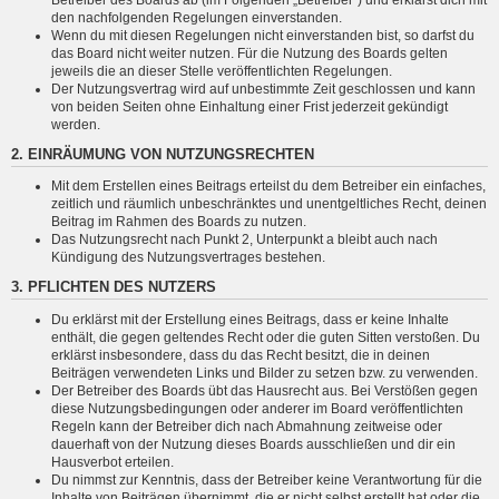
den nachfolgenden Regelungen einverstanden.
Wenn du mit diesen Regelungen nicht einverstanden bist, so darfst du
das Board nicht weiter nutzen. Für die Nutzung des Boards gelten
jeweils die an dieser Stelle veröffentlichten Regelungen.
Der Nutzungsvertrag wird auf unbestimmte Zeit geschlossen und kann
von beiden Seiten ohne Einhaltung einer Frist jederzeit gekündigt
werden.
2. EINRÄUMUNG VON NUTZUNGSRECHTEN
Mit dem Erstellen eines Beitrags erteilst du dem Betreiber ein einfaches,
zeitlich und räumlich unbeschränktes und unentgeltliches Recht, deinen
Beitrag im Rahmen des Boards zu nutzen.
Das Nutzungsrecht nach Punkt 2, Unterpunkt a bleibt auch nach
Kündigung des Nutzungsvertrages bestehen.
3. PFLICHTEN DES NUTZERS
Du erklärst mit der Erstellung eines Beitrags, dass er keine Inhalte
enthält, die gegen geltendes Recht oder die guten Sitten verstoßen. Du
erklärst insbesondere, dass du das Recht besitzt, die in deinen
Beiträgen verwendeten Links und Bilder zu setzen bzw. zu verwenden.
Der Betreiber des Boards übt das Hausrecht aus. Bei Verstößen gegen
diese Nutzungsbedingungen oder anderer im Board veröffentlichten
Regeln kann der Betreiber dich nach Abmahnung zeitweise oder
dauerhaft von der Nutzung dieses Boards ausschließen und dir ein
Hausverbot erteilen.
Du nimmst zur Kenntnis, dass der Betreiber keine Verantwortung für die
Inhalte von Beiträgen übernimmt, die er nicht selbst erstellt hat oder die