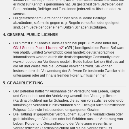
er nicht zur Kenntnis genommen hat. Du gestattest dem Betreiber, dein
Benutzerkonto, Beiträge und Funktionen jederzeit zu löschen oder zu
sperren.
Du gestattest dem Betreiber darüber hinaus, deine Beiträge
abzuändern, sofern sie gegen o. g. Regeln verstoßen oder geeignet
sind, dem Betreiber oder einem Dritten Schaden zuzufügen.
4. GENERAL PUBLIC LICENSE
Du nimmst zur Kenntnis, dass es sich bei phpBB um eine unter der „
GNU General Public License v2
“ (GPL) bereitgestellten Foren-Software
von phpBB Limited (www.phpbb.com) handelt; deutschsprachige
Informationen werden durch die deutschsprachige Community unter
www.phpbb.de zur Verfügung gestellt. Beide haben keinen Einfluss auf
die Art und Weise, wie die Software verwendet wird. Sie können
insbesondere die Verwendung der Software für bestimmte Zwecke nicht
untersagen oder auf Inhalte fremder Foren Einfluss nehmen.
5. GEWÄHRLEISTUNG
Der Betreiber haftet mit Ausnahme der Verletzung von Leben, Körper
und Gesundheit und der Verletzung wesentlicher Vertragspflichten
(Kardinalpflichten) nur für Schäden, die auf ein vorsätzliches oder grob
fahrlässiges Verhalten zurückzuführen sind. Dies gilt auch für mittelbare
Folgeschäden wie insbesondere entgangenen Gewinn.
Die Haftung ist gegenüber Verbrauchern außer bei vorsätzlichem oder
grob fahrlässigem Verhalten oder bei Schäden aus der Verletzung von
Leben, Körper und Gesundheit und der Verletzung wesentlicher
Vertragspflichten (Kardinalpflichten) auf die bei Vertragsschluss