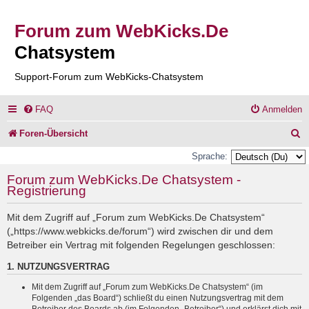
Forum zum WebKicks.De
Chatsystem
Support-Forum zum WebKicks-Chatsystem
FAQ
Anmelden
S
Foren-Übersicht
u
Sprache:
c
Forum zum WebKicks.De Chatsystem -
Registrierung
h
e
Mit dem Zugriff auf „Forum zum WebKicks.De Chatsystem“
(„https://www.webkicks.de/forum“) wird zwischen dir und dem
Betreiber ein Vertrag mit folgenden Regelungen geschlossen:
1. NUTZUNGSVERTRAG
Mit dem Zugriff auf „Forum zum WebKicks.De Chatsystem“ (im
Folgenden „das Board“) schließt du einen Nutzungsvertrag mit dem
Betreiber des Boards ab (im Folgenden „Betreiber“) und erklärst dich mit