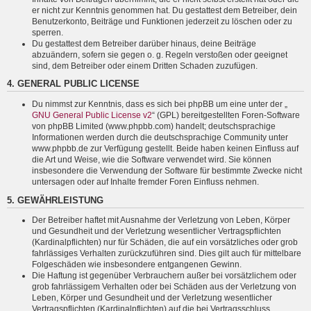
er nicht zur Kenntnis genommen hat. Du gestattest dem Betreiber, dein
Benutzerkonto, Beiträge und Funktionen jederzeit zu löschen oder zu
sperren.
Du gestattest dem Betreiber darüber hinaus, deine Beiträge
abzuändern, sofern sie gegen o. g. Regeln verstoßen oder geeignet
sind, dem Betreiber oder einem Dritten Schaden zuzufügen.
4. GENERAL PUBLIC LICENSE
Du nimmst zur Kenntnis, dass es sich bei phpBB um eine unter der „
GNU General Public License v2
“ (GPL) bereitgestellten Foren-Software
von phpBB Limited (www.phpbb.com) handelt; deutschsprachige
Informationen werden durch die deutschsprachige Community unter
www.phpbb.de zur Verfügung gestellt. Beide haben keinen Einfluss auf
die Art und Weise, wie die Software verwendet wird. Sie können
insbesondere die Verwendung der Software für bestimmte Zwecke nicht
untersagen oder auf Inhalte fremder Foren Einfluss nehmen.
5. GEWÄHRLEISTUNG
Der Betreiber haftet mit Ausnahme der Verletzung von Leben, Körper
und Gesundheit und der Verletzung wesentlicher Vertragspflichten
(Kardinalpflichten) nur für Schäden, die auf ein vorsätzliches oder grob
fahrlässiges Verhalten zurückzuführen sind. Dies gilt auch für mittelbare
Folgeschäden wie insbesondere entgangenen Gewinn.
Die Haftung ist gegenüber Verbrauchern außer bei vorsätzlichem oder
grob fahrlässigem Verhalten oder bei Schäden aus der Verletzung von
Leben, Körper und Gesundheit und der Verletzung wesentlicher
Vertragspflichten (Kardinalpflichten) auf die bei Vertragsschluss