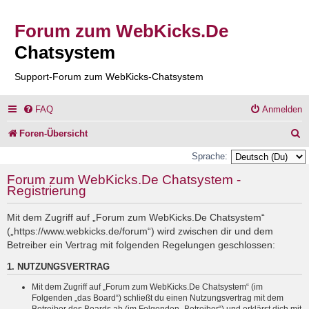
Forum zum WebKicks.De
Chatsystem
Support-Forum zum WebKicks-Chatsystem
FAQ
Anmelden
S
Foren-Übersicht
u
Sprache:
c
Forum zum WebKicks.De Chatsystem -
Registrierung
h
e
Mit dem Zugriff auf „Forum zum WebKicks.De Chatsystem“
(„https://www.webkicks.de/forum“) wird zwischen dir und dem
Betreiber ein Vertrag mit folgenden Regelungen geschlossen:
1. NUTZUNGSVERTRAG
Mit dem Zugriff auf „Forum zum WebKicks.De Chatsystem“ (im
Folgenden „das Board“) schließt du einen Nutzungsvertrag mit dem
Betreiber des Boards ab (im Folgenden „Betreiber“) und erklärst dich mit