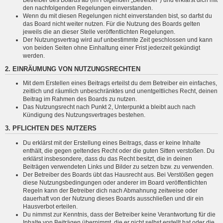
den nachfolgenden Regelungen einverstanden.
Wenn du mit diesen Regelungen nicht einverstanden bist, so darfst du
das Board nicht weiter nutzen. Für die Nutzung des Boards gelten
jeweils die an dieser Stelle veröffentlichten Regelungen.
Der Nutzungsvertrag wird auf unbestimmte Zeit geschlossen und kann
von beiden Seiten ohne Einhaltung einer Frist jederzeit gekündigt
werden.
2. EINRÄUMUNG VON NUTZUNGSRECHTEN
Mit dem Erstellen eines Beitrags erteilst du dem Betreiber ein einfaches,
zeitlich und räumlich unbeschränktes und unentgeltliches Recht, deinen
Beitrag im Rahmen des Boards zu nutzen.
Das Nutzungsrecht nach Punkt 2, Unterpunkt a bleibt auch nach
Kündigung des Nutzungsvertrages bestehen.
3. PFLICHTEN DES NUTZERS
Du erklärst mit der Erstellung eines Beitrags, dass er keine Inhalte
enthält, die gegen geltendes Recht oder die guten Sitten verstoßen. Du
erklärst insbesondere, dass du das Recht besitzt, die in deinen
Beiträgen verwendeten Links und Bilder zu setzen bzw. zu verwenden.
Der Betreiber des Boards übt das Hausrecht aus. Bei Verstößen gegen
diese Nutzungsbedingungen oder anderer im Board veröffentlichten
Regeln kann der Betreiber dich nach Abmahnung zeitweise oder
dauerhaft von der Nutzung dieses Boards ausschließen und dir ein
Hausverbot erteilen.
Du nimmst zur Kenntnis, dass der Betreiber keine Verantwortung für die
Inhalte von Beiträgen übernimmt, die er nicht selbst erstellt hat oder die