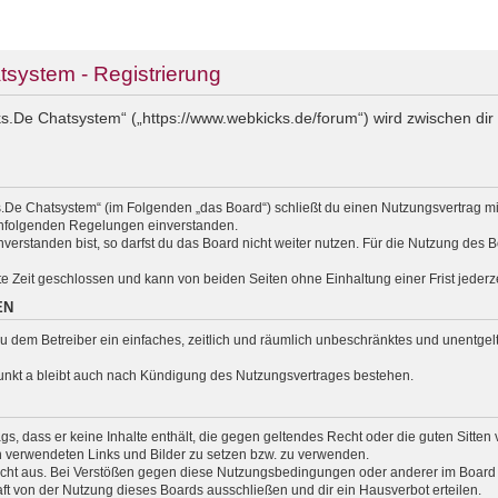
ystem - Registrierung
.De Chatsystem“ („https://www.webkicks.de/forum“) wird zwischen dir 
.De Chatsystem“ (im Folgenden „das Board“) schließt du einen Nutzungsvertrag m
nachfolgenden Regelungen einverstanden.
erstanden bist, so darfst du das Board nicht weiter nutzen. Für die Nutzung des Bo
e Zeit geschlossen und kann von beiden Seiten ohne Einhaltung einer Frist jederz
EN
t du dem Betreiber ein einfaches, zeitlich und räumlich unbeschränktes und unentg
unkt a bleibt auch nach Kündigung des Nutzungsvertrages bestehen.
rags, dass er keine Inhalte enthält, die gegen geltendes Recht oder die guten Sitte
en verwendeten Links und Bilder zu setzen bzw. zu verwenden.
cht aus. Bei Verstößen gegen diese Nutzungsbedingungen oder anderer im Board v
 von der Nutzung dieses Boards ausschließen und dir ein Hausverbot erteilen.