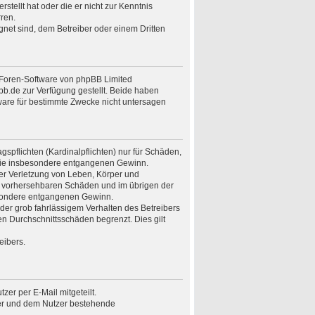
stellt hat oder die er nicht zur Kenntnis
ren.
gnet sind, dem Betreiber oder einem Dritten
n Foren-Software von phpBB Limited
.de zur Verfügung gestellt. Beide haben
ware für bestimmte Zwecke nicht untersagen
spflichten (Kardinalpflichten) nur für Schäden,
n wie insbesondere entgangenen Gewinn.
er Verletzung von Leben, Körper und
ise vorhersehbaren Schäden und im übrigen der
besondere entgangenen Gewinn.
er grob fahrlässigem Verhalten des Betreibers
n Durchschnittsschäden begrenzt. Dies gilt
eibers.
er per E-Mail mitgeteilt.
ber und dem Nutzer bestehende