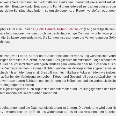
 keine Verantwortung für die Inhalte von Beiträgen übernimmt, die er nicht selbst er
r, dein Benutzerkonto, Beiträge und Funktionen jederzeit zu löschen oder zu sper
us, deine Beiträge abzuändern, sofern sie gegen o. g. Regeln verstoßen oder geei
 phpBB um eine unter der „
GNU General Public License v2
“ (GPL) bereitgestellte
ige Informationen werden durch die deutschsprachige Community unter www.phpbb
wie die Software verwendet wird. Sie können insbesondere die Verwendung der Soft
nehmen.
rletzung von Leben, Körper und Gesundheit und der Verletzung wesentlicher Vertrag
lässiges Verhalten zurückzuführen sind. Dies gilt auch für mittelbare Folgeschäde
außer bei vorsätzlichem oder grob fahrlässigem Verhalten oder bei Schäden aus d
er Vertragspflichten (Kardinalpflichten) auf die bei Vertragsschluss typischerwe
chschnittsschäden begrenzt. Dies gilt auch für mittelbare Folgeschäden wie ins
außer bei der Verletzung von Leben, Körper und Gesundheit oder vorsätzlichem od
ise vorhersehbaren Schäden und im Übrigen der Höhe nach auf die vertragstypische
ere entgangenen Gewinn.
 c gilt sinngemäß auch zugunsten der Mitarbeiter und Erfüllungsgehilfen des Betr
dem nationalem Recht bleiben unberührt.
gsbedingungen und die Datenschutzerklärung zu ändern. Die Änderung wird dem Nutz
en zu widersprechen. Im Falle des Widerspruchs erlischt das zwischen dem Betrei