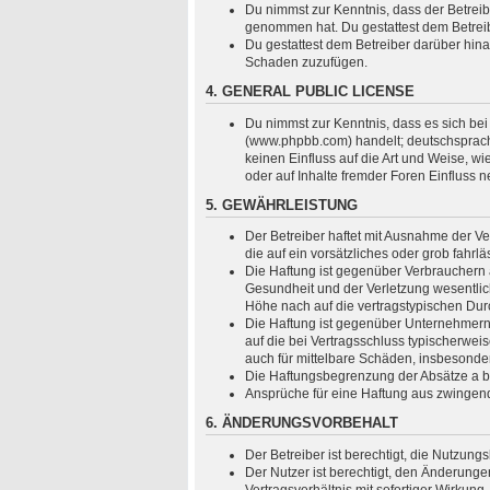
Du nimmst zur Kenntnis, dass der Betreiber
genommen hat. Du gestattest dem Betreibe
Du gestattest dem Betreiber darüber hina
Schaden zuzufügen.
4. GENERAL PUBLIC LICENSE
Du nimmst zur Kenntnis, dass es sich bei
(www.phpbb.com) handelt; deutschsprach
keinen Einfluss auf die Art und Weise, 
oder auf Inhalte fremder Foren Einfluss 
5. GEWÄHRLEISTUNG
Der Betreiber haftet mit Ausnahme der Ve
die auf ein vorsätzliches oder grob fahr
Die Haftung ist gegenüber Verbrauchern 
Gesundheit und der Verletzung wesentlich
Höhe nach auf die vertragstypischen Dur
Die Haftung ist gegenüber Unternehmern 
auf die bei Vertragsschluss typischerwe
auch für mittelbare Schäden, insbesond
Die Haftungsbegrenzung der Absätze a bis
Ansprüche für eine Haftung aus zwingen
6. ÄNDERUNGSVORBEHALT
Der Betreiber ist berechtigt, die Nutzun
Der Nutzer ist berechtigt, den Änderung
Vertragsverhältnis mit sofortiger Wirkung.