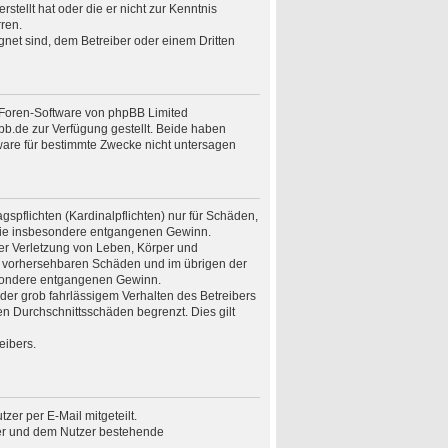
stellt hat oder die er nicht zur Kenntnis
ren.
gnet sind, dem Betreiber oder einem Dritten
n Foren-Software von phpBB Limited
.de zur Verfügung gestellt. Beide haben
ware für bestimmte Zwecke nicht untersagen
spflichten (Kardinalpflichten) nur für Schäden,
n wie insbesondere entgangenen Gewinn.
er Verletzung von Leben, Körper und
ise vorhersehbaren Schäden und im übrigen der
besondere entgangenen Gewinn.
er grob fahrlässigem Verhalten des Betreibers
n Durchschnittsschäden begrenzt. Dies gilt
eibers.
er per E-Mail mitgeteilt.
ber und dem Nutzer bestehende