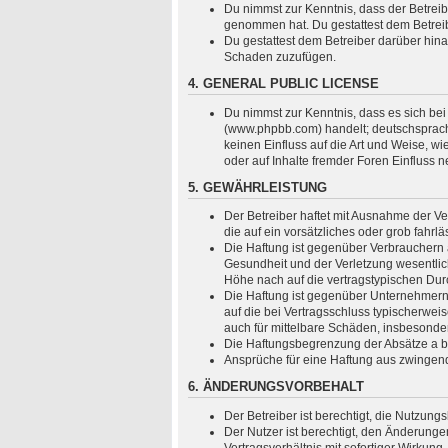
Du nimmst zur Kenntnis, dass der Betreiber
genommen hat. Du gestattest dem Betreibe
Du gestattest dem Betreiber darüber hina
Schaden zuzufügen.
4. GENERAL PUBLIC LICENSE
Du nimmst zur Kenntnis, dass es sich bei
(www.phpbb.com) handelt; deutschsprach
keinen Einfluss auf die Art und Weise, 
oder auf Inhalte fremder Foren Einfluss 
5. GEWÄHRLEISTUNG
Der Betreiber haftet mit Ausnahme der Ve
die auf ein vorsätzliches oder grob fahr
Die Haftung ist gegenüber Verbrauchern 
Gesundheit und der Verletzung wesentlich
Höhe nach auf die vertragstypischen Dur
Die Haftung ist gegenüber Unternehmern 
auf die bei Vertragsschluss typischerwe
auch für mittelbare Schäden, insbesond
Die Haftungsbegrenzung der Absätze a bis
Ansprüche für eine Haftung aus zwingen
6. ÄNDERUNGSVORBEHALT
Der Betreiber ist berechtigt, die Nutzun
Der Nutzer ist berechtigt, den Änderung
Vertragsverhältnis mit sofortiger Wirkung.