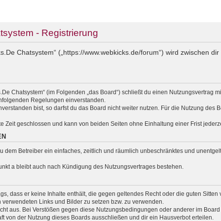
ystem - Registrierung
.De Chatsystem“ („https://www.webkicks.de/forum“) wird zwischen dir 
.De Chatsystem“ (im Folgenden „das Board“) schließt du einen Nutzungsvertrag m
nachfolgenden Regelungen einverstanden.
erstanden bist, so darfst du das Board nicht weiter nutzen. Für die Nutzung des Bo
e Zeit geschlossen und kann von beiden Seiten ohne Einhaltung einer Frist jederz
EN
t du dem Betreiber ein einfaches, zeitlich und räumlich unbeschränktes und unentg
unkt a bleibt auch nach Kündigung des Nutzungsvertrages bestehen.
rags, dass er keine Inhalte enthält, die gegen geltendes Recht oder die guten Sitte
en verwendeten Links und Bilder zu setzen bzw. zu verwenden.
cht aus. Bei Verstößen gegen diese Nutzungsbedingungen oder anderer im Board v
 von der Nutzung dieses Boards ausschließen und dir ein Hausverbot erteilen.