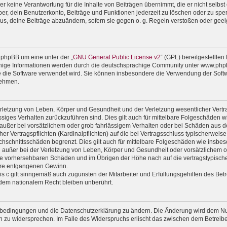
 keine Verantwortung für die Inhalte von Beiträgen übernimmt, die er nicht selbst er
r, dein Benutzerkonto, Beiträge und Funktionen jederzeit zu löschen oder zu sper
us, deine Beiträge abzuändern, sofern sie gegen o. g. Regeln verstoßen oder geei
 phpBB um eine unter der „
GNU General Public License v2
“ (GPL) bereitgestellte
ige Informationen werden durch die deutschsprachige Community unter www.phpbb
wie die Software verwendet wird. Sie können insbesondere die Verwendung der Soft
nehmen.
rletzung von Leben, Körper und Gesundheit und der Verletzung wesentlicher Vertrag
lässiges Verhalten zurückzuführen sind. Dies gilt auch für mittelbare Folgeschäde
außer bei vorsätzlichem oder grob fahrlässigem Verhalten oder bei Schäden aus d
er Vertragspflichten (Kardinalpflichten) auf die bei Vertragsschluss typischerwe
chschnittsschäden begrenzt. Dies gilt auch für mittelbare Folgeschäden wie ins
außer bei der Verletzung von Leben, Körper und Gesundheit oder vorsätzlichem od
ise vorhersehbaren Schäden und im Übrigen der Höhe nach auf die vertragstypische
ere entgangenen Gewinn.
 c gilt sinngemäß auch zugunsten der Mitarbeiter und Erfüllungsgehilfen des Betr
dem nationalem Recht bleiben unberührt.
gsbedingungen und die Datenschutzerklärung zu ändern. Die Änderung wird dem Nutz
en zu widersprechen. Im Falle des Widerspruchs erlischt das zwischen dem Betrei