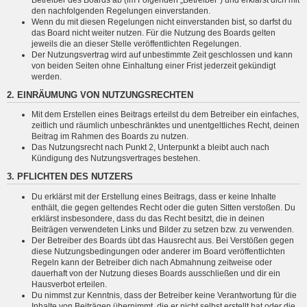
den nachfolgenden Regelungen einverstanden.
Wenn du mit diesen Regelungen nicht einverstanden bist, so darfst du
das Board nicht weiter nutzen. Für die Nutzung des Boards gelten
jeweils die an dieser Stelle veröffentlichten Regelungen.
Der Nutzungsvertrag wird auf unbestimmte Zeit geschlossen und kann
von beiden Seiten ohne Einhaltung einer Frist jederzeit gekündigt
werden.
2. EINRÄUMUNG VON NUTZUNGSRECHTEN
Mit dem Erstellen eines Beitrags erteilst du dem Betreiber ein einfaches,
zeitlich und räumlich unbeschränktes und unentgeltliches Recht, deinen
Beitrag im Rahmen des Boards zu nutzen.
Das Nutzungsrecht nach Punkt 2, Unterpunkt a bleibt auch nach
Kündigung des Nutzungsvertrages bestehen.
3. PFLICHTEN DES NUTZERS
Du erklärst mit der Erstellung eines Beitrags, dass er keine Inhalte
enthält, die gegen geltendes Recht oder die guten Sitten verstoßen. Du
erklärst insbesondere, dass du das Recht besitzt, die in deinen
Beiträgen verwendeten Links und Bilder zu setzen bzw. zu verwenden.
Der Betreiber des Boards übt das Hausrecht aus. Bei Verstößen gegen
diese Nutzungsbedingungen oder anderer im Board veröffentlichten
Regeln kann der Betreiber dich nach Abmahnung zeitweise oder
dauerhaft von der Nutzung dieses Boards ausschließen und dir ein
Hausverbot erteilen.
Du nimmst zur Kenntnis, dass der Betreiber keine Verantwortung für die
Inhalte von Beiträgen übernimmt, die er nicht selbst erstellt hat oder die