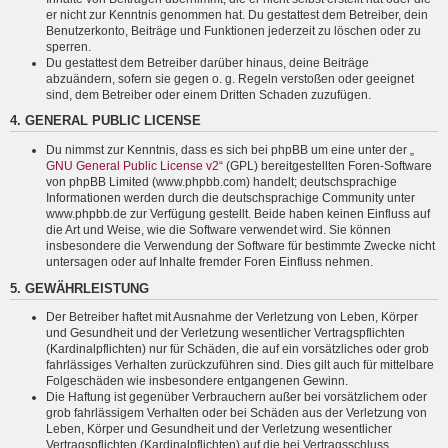
er nicht zur Kenntnis genommen hat. Du gestattest dem Betreiber, dein
Benutzerkonto, Beiträge und Funktionen jederzeit zu löschen oder zu
sperren.
Du gestattest dem Betreiber darüber hinaus, deine Beiträge
abzuändern, sofern sie gegen o. g. Regeln verstoßen oder geeignet
sind, dem Betreiber oder einem Dritten Schaden zuzufügen.
4. GENERAL PUBLIC LICENSE
Du nimmst zur Kenntnis, dass es sich bei phpBB um eine unter der „
GNU General Public License v2
“ (GPL) bereitgestellten Foren-Software
von phpBB Limited (www.phpbb.com) handelt; deutschsprachige
Informationen werden durch die deutschsprachige Community unter
www.phpbb.de zur Verfügung gestellt. Beide haben keinen Einfluss auf
die Art und Weise, wie die Software verwendet wird. Sie können
insbesondere die Verwendung der Software für bestimmte Zwecke nicht
untersagen oder auf Inhalte fremder Foren Einfluss nehmen.
5. GEWÄHRLEISTUNG
Der Betreiber haftet mit Ausnahme der Verletzung von Leben, Körper
und Gesundheit und der Verletzung wesentlicher Vertragspflichten
(Kardinalpflichten) nur für Schäden, die auf ein vorsätzliches oder grob
fahrlässiges Verhalten zurückzuführen sind. Dies gilt auch für mittelbare
Folgeschäden wie insbesondere entgangenen Gewinn.
Die Haftung ist gegenüber Verbrauchern außer bei vorsätzlichem oder
grob fahrlässigem Verhalten oder bei Schäden aus der Verletzung von
Leben, Körper und Gesundheit und der Verletzung wesentlicher
Vertragspflichten (Kardinalpflichten) auf die bei Vertragsschluss