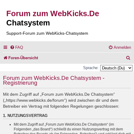
Forum zum WebKicks.De
Chatsystem
Support-Forum zum WebKicks-Chatsystem
FAQ
Anmelden
S
Foren-Übersicht
u
Sprache:
c
Forum zum WebKicks.De Chatsystem -
Registrierung
h
e
Mit dem Zugriff auf „Forum zum WebKicks.De Chatsystem“
(„https://www.webkicks.de/forum“) wird zwischen dir und dem
Betreiber ein Vertrag mit folgenden Regelungen geschlossen:
1. NUTZUNGSVERTRAG
Mit dem Zugriff auf „Forum zum WebKicks.De Chatsystem“ (im
Folgenden „das Board“) schließt du einen Nutzungsvertrag mit dem
Betreiber des Boards ab (im Folgenden „Betreiber“) und erklärst dich mit