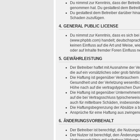
Du nimmst zur Kenntnis, dass der Betreiber
genommen hat. Du gestattest dem Betreibe
Du gestattest dem Betreiber darüber hina
Schaden zuzufügen.
4. GENERAL PUBLIC LICENSE
Du nimmst zur Kenntnis, dass es sich bei
(www.phpbb.com) handelt; deutschsprach
keinen Einfluss auf die Art und Weise, 
oder auf Inhalte fremder Foren Einfluss 
5. GEWÄHRLEISTUNG
Der Betreiber haftet mit Ausnahme der Ve
die auf ein vorsätzliches oder grob fahr
Die Haftung ist gegenüber Verbrauchern 
Gesundheit und der Verletzung wesentlich
Höhe nach auf die vertragstypischen Dur
Die Haftung ist gegenüber Unternehmern 
auf die bei Vertragsschluss typischerwe
auch für mittelbare Schäden, insbesond
Die Haftungsbegrenzung der Absätze a bis
Ansprüche für eine Haftung aus zwingen
6. ÄNDERUNGSVORBEHALT
Der Betreiber ist berechtigt, die Nutzun
Der Nutzer ist berechtigt, den Änderung
Vertragsverhältnis mit sofortiger Wirkung.