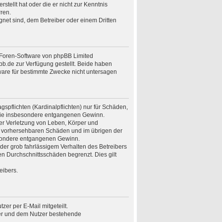
stellt hat oder die er nicht zur Kenntnis
ren.
gnet sind, dem Betreiber oder einem Dritten
n Foren-Software von phpBB Limited
.de zur Verfügung gestellt. Beide haben
ware für bestimmte Zwecke nicht untersagen
spflichten (Kardinalpflichten) nur für Schäden,
n wie insbesondere entgangenen Gewinn.
er Verletzung von Leben, Körper und
ise vorhersehbaren Schäden und im übrigen der
besondere entgangenen Gewinn.
er grob fahrlässigem Verhalten des Betreibers
n Durchschnittsschäden begrenzt. Dies gilt
eibers.
er per E-Mail mitgeteilt.
ber und dem Nutzer bestehende