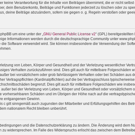
 keine Verantwortung für die Inhalte von Beiträgen übernimmt, die er nicht selbst er
r, dein Benutzerkonto, Beiträge und Funktionen jederzeit zu löschen oder zu sper
us, deine Beiträge abzuändern, sofern sie gegen o. g. Regeln verstoßen oder geei
 phpBB um eine unter der „
GNU General Public License v2
“ (GPL) bereitgestellte
ige Informationen werden durch die deutschsprachige Community unter www.phpbb
wie die Software verwendet wird. Sie können insbesondere die Verwendung der Soft
nehmen.
rletzung von Leben, Körper und Gesundheit und der Verletzung wesentlicher Vertrag
lässiges Verhalten zurückzuführen sind. Dies gilt auch für mittelbare Folgeschäde
außer bei vorsätzlichem oder grob fahrlässigem Verhalten oder bei Schäden aus d
er Vertragspflichten (Kardinalpflichten) auf die bei Vertragsschluss typischerwe
chschnittsschäden begrenzt. Dies gilt auch für mittelbare Folgeschäden wie ins
außer bei der Verletzung von Leben, Körper und Gesundheit oder vorsätzlichem od
ise vorhersehbaren Schäden und im Übrigen der Höhe nach auf die vertragstypische
ere entgangenen Gewinn.
 c gilt sinngemäß auch zugunsten der Mitarbeiter und Erfüllungsgehilfen des Betr
dem nationalem Recht bleiben unberührt.
gsbedingungen und die Datenschutzerklärung zu ändern. Die Änderung wird dem Nutz
en zu widersprechen. Im Falle des Widerspruchs erlischt das zwischen dem Betrei