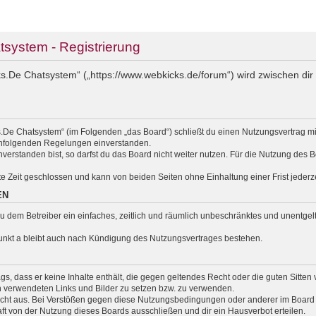
ystem - Registrierung
.De Chatsystem“ („https://www.webkicks.de/forum“) wird zwischen dir 
.De Chatsystem“ (im Folgenden „das Board“) schließt du einen Nutzungsvertrag m
nachfolgenden Regelungen einverstanden.
erstanden bist, so darfst du das Board nicht weiter nutzen. Für die Nutzung des Bo
e Zeit geschlossen und kann von beiden Seiten ohne Einhaltung einer Frist jederz
EN
t du dem Betreiber ein einfaches, zeitlich und räumlich unbeschränktes und unentg
unkt a bleibt auch nach Kündigung des Nutzungsvertrages bestehen.
rags, dass er keine Inhalte enthält, die gegen geltendes Recht oder die guten Sitte
en verwendeten Links und Bilder zu setzen bzw. zu verwenden.
cht aus. Bei Verstößen gegen diese Nutzungsbedingungen oder anderer im Board v
 von der Nutzung dieses Boards ausschließen und dir ein Hausverbot erteilen.