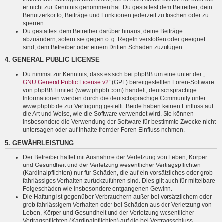
er nicht zur Kenntnis genommen hat. Du gestattest dem Betreiber, dein
Benutzerkonto, Beiträge und Funktionen jederzeit zu löschen oder zu
sperren.
Du gestattest dem Betreiber darüber hinaus, deine Beiträge
abzuändern, sofern sie gegen o. g. Regeln verstoßen oder geeignet
sind, dem Betreiber oder einem Dritten Schaden zuzufügen.
4. GENERAL PUBLIC LICENSE
Du nimmst zur Kenntnis, dass es sich bei phpBB um eine unter der „
GNU General Public License v2
“ (GPL) bereitgestellten Foren-Software
von phpBB Limited (www.phpbb.com) handelt; deutschsprachige
Informationen werden durch die deutschsprachige Community unter
www.phpbb.de zur Verfügung gestellt. Beide haben keinen Einfluss auf
die Art und Weise, wie die Software verwendet wird. Sie können
insbesondere die Verwendung der Software für bestimmte Zwecke nicht
untersagen oder auf Inhalte fremder Foren Einfluss nehmen.
5. GEWÄHRLEISTUNG
Der Betreiber haftet mit Ausnahme der Verletzung von Leben, Körper
und Gesundheit und der Verletzung wesentlicher Vertragspflichten
(Kardinalpflichten) nur für Schäden, die auf ein vorsätzliches oder grob
fahrlässiges Verhalten zurückzuführen sind. Dies gilt auch für mittelbare
Folgeschäden wie insbesondere entgangenen Gewinn.
Die Haftung ist gegenüber Verbrauchern außer bei vorsätzlichem oder
grob fahrlässigem Verhalten oder bei Schäden aus der Verletzung von
Leben, Körper und Gesundheit und der Verletzung wesentlicher
Vertragspflichten (Kardinalpflichten) auf die bei Vertragsschluss