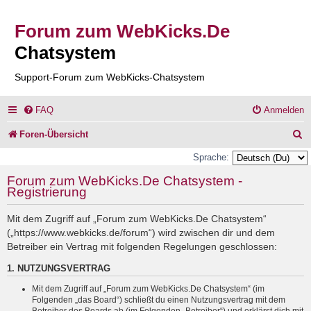
Forum zum WebKicks.De
Chatsystem
Support-Forum zum WebKicks-Chatsystem
FAQ
Anmelden
S
Foren-Übersicht
u
Sprache:
c
Forum zum WebKicks.De Chatsystem -
Registrierung
h
e
Mit dem Zugriff auf „Forum zum WebKicks.De Chatsystem“
(„https://www.webkicks.de/forum“) wird zwischen dir und dem
Betreiber ein Vertrag mit folgenden Regelungen geschlossen:
1. NUTZUNGSVERTRAG
Mit dem Zugriff auf „Forum zum WebKicks.De Chatsystem“ (im
Folgenden „das Board“) schließt du einen Nutzungsvertrag mit dem
Betreiber des Boards ab (im Folgenden „Betreiber“) und erklärst dich mit