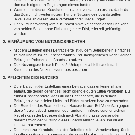
den nachfolgenden Regelungen einverstanden.
Wenn du mit diesen Regelungen nicht einverstanden bist, so darfst du
das Board nicht weiter nutzen. Für die Nutzung des Boards gelten
jeweils die an dieser Stelle veröffentlichten Regelungen.
Der Nutzungsvertrag wird auf unbestimmte Zeit geschlossen und kann
von beiden Seiten ohne Einhaltung einer Frist jederzeit gekündigt
werden.
2. EINRÄUMUNG VON NUTZUNGSRECHTEN
Mit dem Erstellen eines Beitrags erteilst du dem Betreiber ein einfaches,
zeitlich und räumlich unbeschränktes und unentgeltliches Recht, deinen
Beitrag im Rahmen des Boards zu nutzen.
Das Nutzungsrecht nach Punkt 2, Unterpunkt a bleibt auch nach
Kündigung des Nutzungsvertrages bestehen.
3. PFLICHTEN DES NUTZERS
Du erklärst mit der Erstellung eines Beitrags, dass er keine Inhalte
enthält, die gegen geltendes Recht oder die guten Sitten verstoßen. Du
erklärst insbesondere, dass du das Recht besitzt, die in deinen
Beiträgen verwendeten Links und Bilder zu setzen bzw. zu verwenden.
Der Betreiber des Boards übt das Hausrecht aus. Bei Verstößen gegen
diese Nutzungsbedingungen oder anderer im Board veröffentlichten
Regeln kann der Betreiber dich nach Abmahnung zeitweise oder
dauerhaft von der Nutzung dieses Boards ausschließen und dir ein
Hausverbot erteilen.
Du nimmst zur Kenntnis, dass der Betreiber keine Verantwortung für die
Inhalte von Beiträgen übernimmt, die er nicht selbst erstellt hat oder die