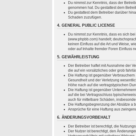
Du nimmst zur Kenntnis, dass der Betreiber
genommen hat. Du gestattest dem Betreibe
Du gestattest dem Betreiber darüber hina
Schaden zuzufügen.
4. GENERAL PUBLIC LICENSE
Du nimmst zur Kenntnis, dass es sich bei
(www.phpbb.com) handelt; deutschsprach
keinen Einfluss auf die Art und Weise, 
oder auf Inhalte fremder Foren Einfluss 
5. GEWÄHRLEISTUNG
Der Betreiber haftet mit Ausnahme der Ve
die auf ein vorsätzliches oder grob fahr
Die Haftung ist gegenüber Verbrauchern 
Gesundheit und der Verletzung wesentlich
Höhe nach auf die vertragstypischen Dur
Die Haftung ist gegenüber Unternehmern 
auf die bei Vertragsschluss typischerwe
auch für mittelbare Schäden, insbesond
Die Haftungsbegrenzung der Absätze a bis
Ansprüche für eine Haftung aus zwingen
6. ÄNDERUNGSVORBEHALT
Der Betreiber ist berechtigt, die Nutzun
Der Nutzer ist berechtigt, den Änderung
Vertragsverhältnis mit sofortiger Wirkung.