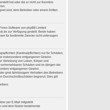
stellt hat oder die er nicht zur Kenntnis
ren.
gnet sind, dem Betreiber oder einem Dritten
n Foren-Software von phpBB Limited
.de zur Verfügung gestellt. Beide haben
ware für bestimmte Zwecke nicht untersagen
spflichten (Kardinalpflichten) nur für Schäden,
n wie insbesondere entgangenen Gewinn.
er Verletzung von Leben, Körper und
ise vorhersehbaren Schäden und im übrigen der
besondere entgangenen Gewinn.
er grob fahrlässigem Verhalten des Betreibers
n Durchschnittsschäden begrenzt. Dies gilt
eibers.
er per E-Mail mitgeteilt.
ber und dem Nutzer bestehende