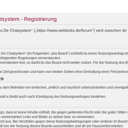
ystem - Registrierung
.De Chatsystem“ („https://www.webkicks.de/forum“) wird zwischen dir 
.De Chatsystem“ (im Folgenden „das Board“) schließt du einen Nutzungsvertrag m
nachfolgenden Regelungen einverstanden.
erstanden bist, so darfst du das Board nicht weiter nutzen. Für die Nutzung des Bo
e Zeit geschlossen und kann von beiden Seiten ohne Einhaltung einer Frist jederz
EN
t du dem Betreiber ein einfaches, zeitlich und räumlich unbeschränktes und unentg
unkt a bleibt auch nach Kündigung des Nutzungsvertrages bestehen.
rags, dass er keine Inhalte enthält, die gegen geltendes Recht oder die guten Sitte
en verwendeten Links und Bilder zu setzen bzw. zu verwenden.
cht aus. Bei Verstößen gegen diese Nutzungsbedingungen oder anderer im Board v
 von der Nutzung dieses Boards ausschließen und dir ein Hausverbot erteilen.