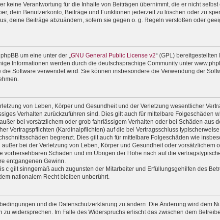
 keine Verantwortung für die Inhalte von Beiträgen übernimmt, die er nicht selbst er
r, dein Benutzerkonto, Beiträge und Funktionen jederzeit zu löschen oder zu sper
us, deine Beiträge abzuändern, sofern sie gegen o. g. Regeln verstoßen oder geei
 phpBB um eine unter der „
GNU General Public License v2
“ (GPL) bereitgestellte
ige Informationen werden durch die deutschsprachige Community unter www.phpbb
wie die Software verwendet wird. Sie können insbesondere die Verwendung der Soft
nehmen.
rletzung von Leben, Körper und Gesundheit und der Verletzung wesentlicher Vertrag
lässiges Verhalten zurückzuführen sind. Dies gilt auch für mittelbare Folgeschäde
außer bei vorsätzlichem oder grob fahrlässigem Verhalten oder bei Schäden aus d
er Vertragspflichten (Kardinalpflichten) auf die bei Vertragsschluss typischerwe
chschnittsschäden begrenzt. Dies gilt auch für mittelbare Folgeschäden wie ins
außer bei der Verletzung von Leben, Körper und Gesundheit oder vorsätzlichem od
ise vorhersehbaren Schäden und im Übrigen der Höhe nach auf die vertragstypische
ere entgangenen Gewinn.
 c gilt sinngemäß auch zugunsten der Mitarbeiter und Erfüllungsgehilfen des Betr
dem nationalem Recht bleiben unberührt.
gsbedingungen und die Datenschutzerklärung zu ändern. Die Änderung wird dem Nutz
en zu widersprechen. Im Falle des Widerspruchs erlischt das zwischen dem Betrei