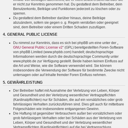
er nicht zur Kenntnis genommen hat. Du gestattest dem Betreiber, dein
Benutzerkonto, Beiträge und Funktionen jederzeit zu löschen oder zu
sperren.
Du gestattest dem Betreiber darüber hinaus, deine Beiträge
abzuändern, sofern sie gegen o. g. Regeln verstoßen oder geeignet
sind, dem Betreiber oder einem Dritten Schaden zuzufügen.
4. GENERAL PUBLIC LICENSE
Du nimmst zur Kenntnis, dass es sich bei phpBB um eine unter der „
GNU General Public License v2
“ (GPL) bereitgestellten Foren-Software
von phpBB Limited (www.phpbb.com) handelt; deutschsprachige
Informationen werden durch die deutschsprachige Community unter
www.phpbb.de zur Verfügung gestellt. Beide haben keinen Einfluss auf
die Art und Weise, wie die Software verwendet wird. Sie können
insbesondere die Verwendung der Software für bestimmte Zwecke nicht
untersagen oder auf Inhalte fremder Foren Einfluss nehmen.
5. GEWÄHRLEISTUNG
Der Betreiber haftet mit Ausnahme der Verletzung von Leben, Körper
und Gesundheit und der Verletzung wesentlicher Vertragspflichten
(Kardinalpflichten) nur für Schäden, die auf ein vorsätzliches oder grob
fahrlässiges Verhalten zurückzuführen sind. Dies gilt auch für mittelbare
Folgeschäden wie insbesondere entgangenen Gewinn.
Die Haftung ist gegenüber Verbrauchern außer bei vorsätzlichem oder
grob fahrlässigem Verhalten oder bei Schäden aus der Verletzung von
Leben, Körper und Gesundheit und der Verletzung wesentlicher
Vertragspflichten (Kardinalpflichten) auf die bei Vertragsschluss