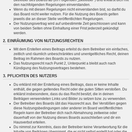
den nachfolgenden Regelungen einverstanden.
Wenn du mit diesen Regelungen nicht einverstanden bist, so darfst du
das Board nicht weiter nutzen. Für die Nutzung des Boards gelten
jeweils die an dieser Stelle veröffentlichten Regelungen.
Der Nutzungsvertrag wird auf unbestimmte Zeit geschlossen und kann
von beiden Seiten ohne Einhaltung einer Frist jederzeit gekündigt
werden.
2. EINRÄUMUNG VON NUTZUNGSRECHTEN
Mit dem Erstellen eines Beitrags erteilst du dem Betreiber ein einfaches,
zeitlich und räumlich unbeschränktes und unentgeltliches Recht, deinen
Beitrag im Rahmen des Boards zu nutzen.
Das Nutzungsrecht nach Punkt 2, Unterpunkt a bleibt auch nach
Kündigung des Nutzungsvertrages bestehen.
3. PFLICHTEN DES NUTZERS
Du erklärst mit der Erstellung eines Beitrags, dass er keine Inhalte
enthält, die gegen geltendes Recht oder die guten Sitten verstoßen. Du
erklärst insbesondere, dass du das Recht besitzt, die in deinen
Beiträgen verwendeten Links und Bilder zu setzen bzw. zu verwenden.
Der Betreiber des Boards übt das Hausrecht aus. Bei Verstößen gegen
diese Nutzungsbedingungen oder anderer im Board veröffentlichten
Regeln kann der Betreiber dich nach Abmahnung zeitweise oder
dauerhaft von der Nutzung dieses Boards ausschließen und dir ein
Hausverbot erteilen.
Du nimmst zur Kenntnis, dass der Betreiber keine Verantwortung für die
Inhalte von Beiträgen übernimmt, die er nicht selbst erstellt hat oder die