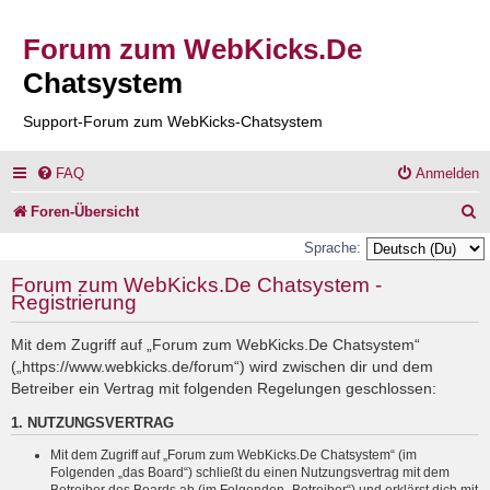
Forum zum WebKicks.De
Chatsystem
Support-Forum zum WebKicks-Chatsystem
FAQ
Anmelden
S
Foren-Übersicht
u
Sprache:
c
Forum zum WebKicks.De Chatsystem -
Registrierung
h
e
Mit dem Zugriff auf „Forum zum WebKicks.De Chatsystem“
(„https://www.webkicks.de/forum“) wird zwischen dir und dem
Betreiber ein Vertrag mit folgenden Regelungen geschlossen:
1. NUTZUNGSVERTRAG
Mit dem Zugriff auf „Forum zum WebKicks.De Chatsystem“ (im
Folgenden „das Board“) schließt du einen Nutzungsvertrag mit dem
Betreiber des Boards ab (im Folgenden „Betreiber“) und erklärst dich mit