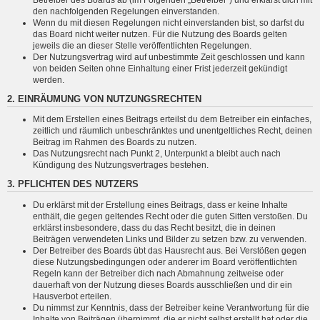
den nachfolgenden Regelungen einverstanden.
Wenn du mit diesen Regelungen nicht einverstanden bist, so darfst du
das Board nicht weiter nutzen. Für die Nutzung des Boards gelten
jeweils die an dieser Stelle veröffentlichten Regelungen.
Der Nutzungsvertrag wird auf unbestimmte Zeit geschlossen und kann
von beiden Seiten ohne Einhaltung einer Frist jederzeit gekündigt
werden.
2. EINRÄUMUNG VON NUTZUNGSRECHTEN
Mit dem Erstellen eines Beitrags erteilst du dem Betreiber ein einfaches,
zeitlich und räumlich unbeschränktes und unentgeltliches Recht, deinen
Beitrag im Rahmen des Boards zu nutzen.
Das Nutzungsrecht nach Punkt 2, Unterpunkt a bleibt auch nach
Kündigung des Nutzungsvertrages bestehen.
3. PFLICHTEN DES NUTZERS
Du erklärst mit der Erstellung eines Beitrags, dass er keine Inhalte
enthält, die gegen geltendes Recht oder die guten Sitten verstoßen. Du
erklärst insbesondere, dass du das Recht besitzt, die in deinen
Beiträgen verwendeten Links und Bilder zu setzen bzw. zu verwenden.
Der Betreiber des Boards übt das Hausrecht aus. Bei Verstößen gegen
diese Nutzungsbedingungen oder anderer im Board veröffentlichten
Regeln kann der Betreiber dich nach Abmahnung zeitweise oder
dauerhaft von der Nutzung dieses Boards ausschließen und dir ein
Hausverbot erteilen.
Du nimmst zur Kenntnis, dass der Betreiber keine Verantwortung für die
Inhalte von Beiträgen übernimmt, die er nicht selbst erstellt hat oder die