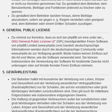
er nicht zur Kenntnis genommen hat. Du gestattest dem Betreiber, dein
Benutzerkonto, Beiträge und Funktionen jederzeit zu löschen oder zu
sperren.
Du gestattest dem Betreiber darüber hinaus, deine Beiträge
abzuändern, sofern sie gegen o. g. Regeln verstoßen oder geeignet
sind, dem Betreiber oder einem Dritten Schaden zuzufügen.
4. GENERAL PUBLIC LICENSE
Du nimmst zur Kenntnis, dass es sich bei phpBB um eine unter der „
GNU General Public License v2
“ (GPL) bereitgestellten Foren-Software
von phpBB Limited (www.phpbb.com) handelt; deutschsprachige
Informationen werden durch die deutschsprachige Community unter
www.phpbb.de zur Verfügung gestellt. Beide haben keinen Einfluss auf
die Art und Weise, wie die Software verwendet wird. Sie können
insbesondere die Verwendung der Software für bestimmte Zwecke nicht
untersagen oder auf Inhalte fremder Foren Einfluss nehmen.
5. GEWÄHRLEISTUNG
Der Betreiber haftet mit Ausnahme der Verletzung von Leben, Körper
und Gesundheit und der Verletzung wesentlicher Vertragspflichten
(Kardinalpflichten) nur für Schäden, die auf ein vorsätzliches oder grob
fahrlässiges Verhalten zurückzuführen sind. Dies gilt auch für mittelbare
Folgeschäden wie insbesondere entgangenen Gewinn.
Die Haftung ist gegenüber Verbrauchern außer bei vorsätzlichem oder
grob fahrlässigem Verhalten oder bei Schäden aus der Verletzung von
Leben, Körper und Gesundheit und der Verletzung wesentlicher
Vertragspflichten (Kardinalpflichten) auf die bei Vertragsschluss