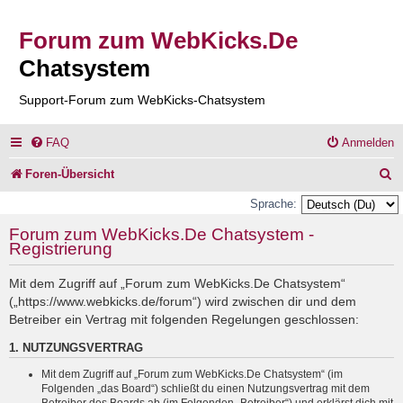
Forum zum WebKicks.De
Chatsystem
Support-Forum zum WebKicks-Chatsystem
FAQ
Anmelden
S
Foren-Übersicht
u
Sprache:
c
Forum zum WebKicks.De Chatsystem -
Registrierung
h
e
Mit dem Zugriff auf „Forum zum WebKicks.De Chatsystem“
(„https://www.webkicks.de/forum“) wird zwischen dir und dem
Betreiber ein Vertrag mit folgenden Regelungen geschlossen:
1. NUTZUNGSVERTRAG
Mit dem Zugriff auf „Forum zum WebKicks.De Chatsystem“ (im
Folgenden „das Board“) schließt du einen Nutzungsvertrag mit dem
Betreiber des Boards ab (im Folgenden „Betreiber“) und erklärst dich mit