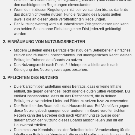
den nachfolgenden Regelungen einverstanden.
Wenn du mit diesen Regelungen nicht einverstanden bist, so darfst du
das Board nicht weiter nutzen. Für die Nutzung des Boards gelten
jeweils die an dieser Stelle veröffentlichten Regelungen.
Der Nutzungsvertrag wird auf unbestimmte Zeit geschlossen und kann
von beiden Seiten ohne Einhaltung einer Frist jederzeit gekündigt
werden.
2. EINRÄUMUNG VON NUTZUNGSRECHTEN
Mit dem Erstellen eines Beitrags erteilst du dem Betreiber ein einfaches,
zeitlich und räumlich unbeschränktes und unentgeltliches Recht, deinen
Beitrag im Rahmen des Boards zu nutzen.
Das Nutzungsrecht nach Punkt 2, Unterpunkt a bleibt auch nach
Kündigung des Nutzungsvertrages bestehen.
3. PFLICHTEN DES NUTZERS
Du erklärst mit der Erstellung eines Beitrags, dass er keine Inhalte
enthält, die gegen geltendes Recht oder die guten Sitten verstoßen. Du
erklärst insbesondere, dass du das Recht besitzt, die in deinen
Beiträgen verwendeten Links und Bilder zu setzen bzw. zu verwenden.
Der Betreiber des Boards übt das Hausrecht aus. Bei Verstößen gegen
diese Nutzungsbedingungen oder anderer im Board veröffentlichten
Regeln kann der Betreiber dich nach Abmahnung zeitweise oder
dauerhaft von der Nutzung dieses Boards ausschließen und dir ein
Hausverbot erteilen.
Du nimmst zur Kenntnis, dass der Betreiber keine Verantwortung für die
Inhalte von Beiträgen übernimmt, die er nicht selbst erstellt hat oder die