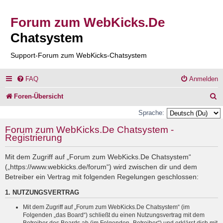
Forum zum WebKicks.De
Chatsystem
Support-Forum zum WebKicks-Chatsystem
FAQ
Anmelden
S
Foren-Übersicht
u
Sprache:
c
Forum zum WebKicks.De Chatsystem -
Registrierung
h
e
Mit dem Zugriff auf „Forum zum WebKicks.De Chatsystem“
(„https://www.webkicks.de/forum“) wird zwischen dir und dem
Betreiber ein Vertrag mit folgenden Regelungen geschlossen:
1. NUTZUNGSVERTRAG
Mit dem Zugriff auf „Forum zum WebKicks.De Chatsystem“ (im
Folgenden „das Board“) schließt du einen Nutzungsvertrag mit dem
Betreiber des Boards ab (im Folgenden „Betreiber“) und erklärst dich mit