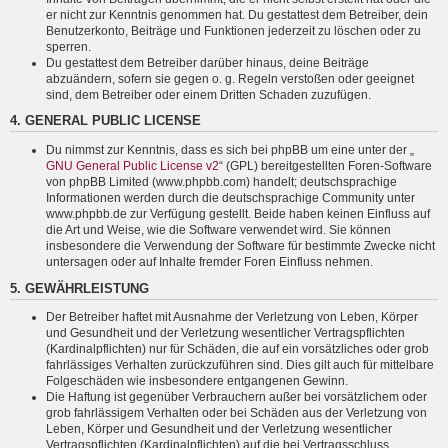
er nicht zur Kenntnis genommen hat. Du gestattest dem Betreiber, dein
Benutzerkonto, Beiträge und Funktionen jederzeit zu löschen oder zu
sperren.
Du gestattest dem Betreiber darüber hinaus, deine Beiträge
abzuändern, sofern sie gegen o. g. Regeln verstoßen oder geeignet
sind, dem Betreiber oder einem Dritten Schaden zuzufügen.
4. GENERAL PUBLIC LICENSE
Du nimmst zur Kenntnis, dass es sich bei phpBB um eine unter der „
GNU General Public License v2
“ (GPL) bereitgestellten Foren-Software
von phpBB Limited (www.phpbb.com) handelt; deutschsprachige
Informationen werden durch die deutschsprachige Community unter
www.phpbb.de zur Verfügung gestellt. Beide haben keinen Einfluss auf
die Art und Weise, wie die Software verwendet wird. Sie können
insbesondere die Verwendung der Software für bestimmte Zwecke nicht
untersagen oder auf Inhalte fremder Foren Einfluss nehmen.
5. GEWÄHRLEISTUNG
Der Betreiber haftet mit Ausnahme der Verletzung von Leben, Körper
und Gesundheit und der Verletzung wesentlicher Vertragspflichten
(Kardinalpflichten) nur für Schäden, die auf ein vorsätzliches oder grob
fahrlässiges Verhalten zurückzuführen sind. Dies gilt auch für mittelbare
Folgeschäden wie insbesondere entgangenen Gewinn.
Die Haftung ist gegenüber Verbrauchern außer bei vorsätzlichem oder
grob fahrlässigem Verhalten oder bei Schäden aus der Verletzung von
Leben, Körper und Gesundheit und der Verletzung wesentlicher
Vertragspflichten (Kardinalpflichten) auf die bei Vertragsschluss