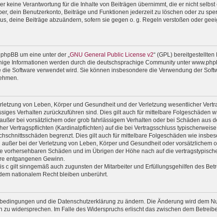
 keine Verantwortung für die Inhalte von Beiträgen übernimmt, die er nicht selbst er
r, dein Benutzerkonto, Beiträge und Funktionen jederzeit zu löschen oder zu sper
us, deine Beiträge abzuändern, sofern sie gegen o. g. Regeln verstoßen oder geei
 phpBB um eine unter der „
GNU General Public License v2
“ (GPL) bereitgestellte
ige Informationen werden durch die deutschsprachige Community unter www.phpbb
wie die Software verwendet wird. Sie können insbesondere die Verwendung der Soft
nehmen.
rletzung von Leben, Körper und Gesundheit und der Verletzung wesentlicher Vertrag
lässiges Verhalten zurückzuführen sind. Dies gilt auch für mittelbare Folgeschäde
außer bei vorsätzlichem oder grob fahrlässigem Verhalten oder bei Schäden aus d
er Vertragspflichten (Kardinalpflichten) auf die bei Vertragsschluss typischerwe
chschnittsschäden begrenzt. Dies gilt auch für mittelbare Folgeschäden wie ins
außer bei der Verletzung von Leben, Körper und Gesundheit oder vorsätzlichem od
ise vorhersehbaren Schäden und im Übrigen der Höhe nach auf die vertragstypische
ere entgangenen Gewinn.
 c gilt sinngemäß auch zugunsten der Mitarbeiter und Erfüllungsgehilfen des Betr
dem nationalem Recht bleiben unberührt.
gsbedingungen und die Datenschutzerklärung zu ändern. Die Änderung wird dem Nutz
en zu widersprechen. Im Falle des Widerspruchs erlischt das zwischen dem Betrei