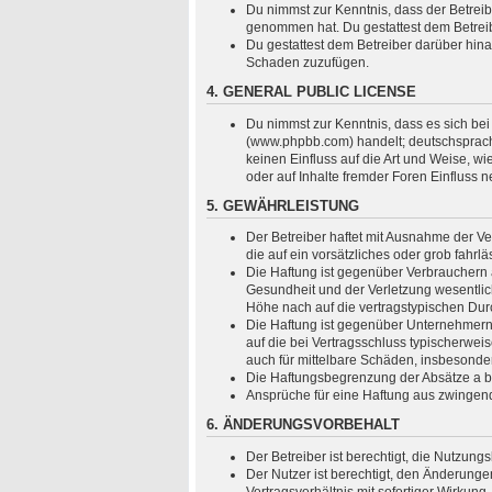
Du nimmst zur Kenntnis, dass der Betreiber
genommen hat. Du gestattest dem Betreibe
Du gestattest dem Betreiber darüber hina
Schaden zuzufügen.
4. GENERAL PUBLIC LICENSE
Du nimmst zur Kenntnis, dass es sich bei
(www.phpbb.com) handelt; deutschsprach
keinen Einfluss auf die Art und Weise, 
oder auf Inhalte fremder Foren Einfluss 
5. GEWÄHRLEISTUNG
Der Betreiber haftet mit Ausnahme der Ve
die auf ein vorsätzliches oder grob fahr
Die Haftung ist gegenüber Verbrauchern 
Gesundheit und der Verletzung wesentlich
Höhe nach auf die vertragstypischen Dur
Die Haftung ist gegenüber Unternehmern 
auf die bei Vertragsschluss typischerwe
auch für mittelbare Schäden, insbesond
Die Haftungsbegrenzung der Absätze a bis
Ansprüche für eine Haftung aus zwingen
6. ÄNDERUNGSVORBEHALT
Der Betreiber ist berechtigt, die Nutzun
Der Nutzer ist berechtigt, den Änderung
Vertragsverhältnis mit sofortiger Wirkung.