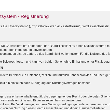
ystem - Registrierung
.De Chatsystem“ („https://www.webkicks.de/forum“) wird zwischen dir 
.De Chatsystem“ (im Folgenden „das Board“) schließt du einen Nutzungsvertrag m
nachfolgenden Regelungen einverstanden.
erstanden bist, so darfst du das Board nicht weiter nutzen. Für die Nutzung des Bo
e Zeit geschlossen und kann von beiden Seiten ohne Einhaltung einer Frist jederz
EN
t du dem Betreiber ein einfaches, zeitlich und räumlich unbeschränktes und unentg
unkt a bleibt auch nach Kündigung des Nutzungsvertrages bestehen.
rags, dass er keine Inhalte enthält, die gegen geltendes Recht oder die guten Sitte
en verwendeten Links und Bilder zu setzen bzw. zu verwenden.
cht aus. Bei Verstößen gegen diese Nutzungsbedingungen oder anderer im Board v
 von der Nutzung dieses Boards ausschließen und dir ein Hausverbot erteilen.