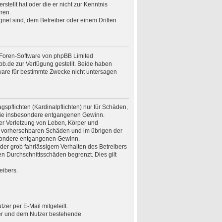
stellt hat oder die er nicht zur Kenntnis
ren.
gnet sind, dem Betreiber oder einem Dritten
n Foren-Software von phpBB Limited
.de zur Verfügung gestellt. Beide haben
ware für bestimmte Zwecke nicht untersagen
spflichten (Kardinalpflichten) nur für Schäden,
n wie insbesondere entgangenen Gewinn.
er Verletzung von Leben, Körper und
ise vorhersehbaren Schäden und im übrigen der
besondere entgangenen Gewinn.
er grob fahrlässigem Verhalten des Betreibers
n Durchschnittsschäden begrenzt. Dies gilt
eibers.
er per E-Mail mitgeteilt.
ber und dem Nutzer bestehende