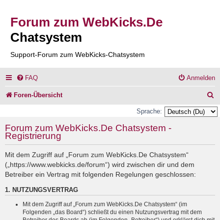
Forum zum WebKicks.De
Chatsystem
Support-Forum zum WebKicks-Chatsystem
FAQ
Anmelden
S
Foren-Übersicht
u
Sprache:
c
Forum zum WebKicks.De Chatsystem -
Registrierung
h
e
Mit dem Zugriff auf „Forum zum WebKicks.De Chatsystem“
(„https://www.webkicks.de/forum“) wird zwischen dir und dem
Betreiber ein Vertrag mit folgenden Regelungen geschlossen:
1. NUTZUNGSVERTRAG
Mit dem Zugriff auf „Forum zum WebKicks.De Chatsystem“ (im
Folgenden „das Board“) schließt du einen Nutzungsvertrag mit dem
Betreiber des Boards ab (im Folgenden „Betreiber“) und erklärst dich mit