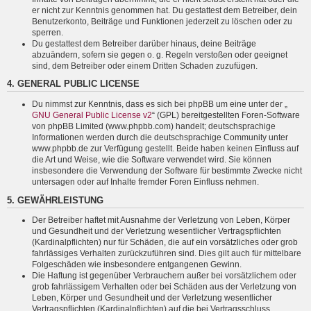
er nicht zur Kenntnis genommen hat. Du gestattest dem Betreiber, dein
Benutzerkonto, Beiträge und Funktionen jederzeit zu löschen oder zu
sperren.
Du gestattest dem Betreiber darüber hinaus, deine Beiträge
abzuändern, sofern sie gegen o. g. Regeln verstoßen oder geeignet
sind, dem Betreiber oder einem Dritten Schaden zuzufügen.
4. GENERAL PUBLIC LICENSE
Du nimmst zur Kenntnis, dass es sich bei phpBB um eine unter der „
GNU General Public License v2
“ (GPL) bereitgestellten Foren-Software
von phpBB Limited (www.phpbb.com) handelt; deutschsprachige
Informationen werden durch die deutschsprachige Community unter
www.phpbb.de zur Verfügung gestellt. Beide haben keinen Einfluss auf
die Art und Weise, wie die Software verwendet wird. Sie können
insbesondere die Verwendung der Software für bestimmte Zwecke nicht
untersagen oder auf Inhalte fremder Foren Einfluss nehmen.
5. GEWÄHRLEISTUNG
Der Betreiber haftet mit Ausnahme der Verletzung von Leben, Körper
und Gesundheit und der Verletzung wesentlicher Vertragspflichten
(Kardinalpflichten) nur für Schäden, die auf ein vorsätzliches oder grob
fahrlässiges Verhalten zurückzuführen sind. Dies gilt auch für mittelbare
Folgeschäden wie insbesondere entgangenen Gewinn.
Die Haftung ist gegenüber Verbrauchern außer bei vorsätzlichem oder
grob fahrlässigem Verhalten oder bei Schäden aus der Verletzung von
Leben, Körper und Gesundheit und der Verletzung wesentlicher
Vertragspflichten (Kardinalpflichten) auf die bei Vertragsschluss