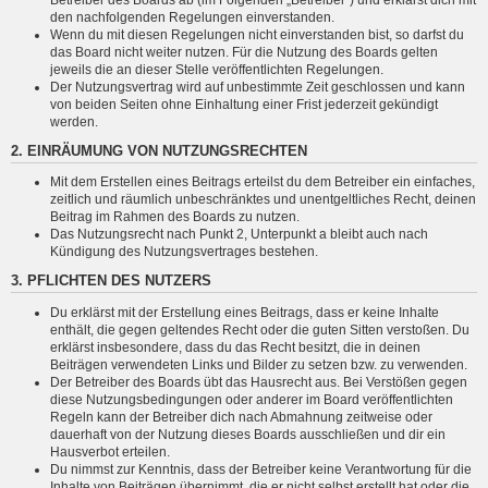
den nachfolgenden Regelungen einverstanden.
Wenn du mit diesen Regelungen nicht einverstanden bist, so darfst du
das Board nicht weiter nutzen. Für die Nutzung des Boards gelten
jeweils die an dieser Stelle veröffentlichten Regelungen.
Der Nutzungsvertrag wird auf unbestimmte Zeit geschlossen und kann
von beiden Seiten ohne Einhaltung einer Frist jederzeit gekündigt
werden.
2. EINRÄUMUNG VON NUTZUNGSRECHTEN
Mit dem Erstellen eines Beitrags erteilst du dem Betreiber ein einfaches,
zeitlich und räumlich unbeschränktes und unentgeltliches Recht, deinen
Beitrag im Rahmen des Boards zu nutzen.
Das Nutzungsrecht nach Punkt 2, Unterpunkt a bleibt auch nach
Kündigung des Nutzungsvertrages bestehen.
3. PFLICHTEN DES NUTZERS
Du erklärst mit der Erstellung eines Beitrags, dass er keine Inhalte
enthält, die gegen geltendes Recht oder die guten Sitten verstoßen. Du
erklärst insbesondere, dass du das Recht besitzt, die in deinen
Beiträgen verwendeten Links und Bilder zu setzen bzw. zu verwenden.
Der Betreiber des Boards übt das Hausrecht aus. Bei Verstößen gegen
diese Nutzungsbedingungen oder anderer im Board veröffentlichten
Regeln kann der Betreiber dich nach Abmahnung zeitweise oder
dauerhaft von der Nutzung dieses Boards ausschließen und dir ein
Hausverbot erteilen.
Du nimmst zur Kenntnis, dass der Betreiber keine Verantwortung für die
Inhalte von Beiträgen übernimmt, die er nicht selbst erstellt hat oder die