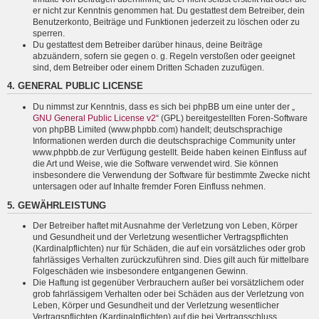
er nicht zur Kenntnis genommen hat. Du gestattest dem Betreiber, dein
Benutzerkonto, Beiträge und Funktionen jederzeit zu löschen oder zu
sperren.
Du gestattest dem Betreiber darüber hinaus, deine Beiträge
abzuändern, sofern sie gegen o. g. Regeln verstoßen oder geeignet
sind, dem Betreiber oder einem Dritten Schaden zuzufügen.
4. GENERAL PUBLIC LICENSE
Du nimmst zur Kenntnis, dass es sich bei phpBB um eine unter der „
GNU General Public License v2
“ (GPL) bereitgestellten Foren-Software
von phpBB Limited (www.phpbb.com) handelt; deutschsprachige
Informationen werden durch die deutschsprachige Community unter
www.phpbb.de zur Verfügung gestellt. Beide haben keinen Einfluss auf
die Art und Weise, wie die Software verwendet wird. Sie können
insbesondere die Verwendung der Software für bestimmte Zwecke nicht
untersagen oder auf Inhalte fremder Foren Einfluss nehmen.
5. GEWÄHRLEISTUNG
Der Betreiber haftet mit Ausnahme der Verletzung von Leben, Körper
und Gesundheit und der Verletzung wesentlicher Vertragspflichten
(Kardinalpflichten) nur für Schäden, die auf ein vorsätzliches oder grob
fahrlässiges Verhalten zurückzuführen sind. Dies gilt auch für mittelbare
Folgeschäden wie insbesondere entgangenen Gewinn.
Die Haftung ist gegenüber Verbrauchern außer bei vorsätzlichem oder
grob fahrlässigem Verhalten oder bei Schäden aus der Verletzung von
Leben, Körper und Gesundheit und der Verletzung wesentlicher
Vertragspflichten (Kardinalpflichten) auf die bei Vertragsschluss