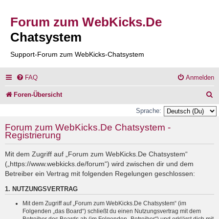
Forum zum WebKicks.De
Chatsystem
Support-Forum zum WebKicks-Chatsystem
FAQ
Anmelden
S
Foren-Übersicht
u
Sprache:
c
Forum zum WebKicks.De Chatsystem -
Registrierung
h
e
Mit dem Zugriff auf „Forum zum WebKicks.De Chatsystem“
(„https://www.webkicks.de/forum“) wird zwischen dir und dem
Betreiber ein Vertrag mit folgenden Regelungen geschlossen:
1. NUTZUNGSVERTRAG
Mit dem Zugriff auf „Forum zum WebKicks.De Chatsystem“ (im
Folgenden „das Board“) schließt du einen Nutzungsvertrag mit dem
Betreiber des Boards ab (im Folgenden „Betreiber“) und erklärst dich mit