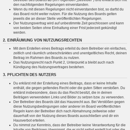
den nachfolgenden Regelungen einverstanden.
Wenn du mit diesen Regelungen nicht einverstanden bist, so darfst du
das Board nicht weiter nutzen. Für die Nutzung des Boards gelten
jeweils die an dieser Stelle veröffentlichten Regelungen.
Der Nutzungsvertrag wird auf unbestimmte Zeit geschlossen und kann
von beiden Seiten ohne Einhaltung einer Frist jederzeit gekündigt
werden.
2. EINRÄUMUNG VON NUTZUNGSRECHTEN
Mit dem Erstellen eines Beitrags erteilst du dem Betreiber ein einfaches,
zeitlich und räumlich unbeschränktes und unentgeltliches Recht, deinen
Beitrag im Rahmen des Boards zu nutzen.
Das Nutzungsrecht nach Punkt 2, Unterpunkt a bleibt auch nach
Kündigung des Nutzungsvertrages bestehen.
3. PFLICHTEN DES NUTZERS
Du erklärst mit der Erstellung eines Beitrags, dass er keine Inhalte
enthält, die gegen geltendes Recht oder die guten Sitten verstoßen. Du
erklärst insbesondere, dass du das Recht besitzt, die in deinen
Beiträgen verwendeten Links und Bilder zu setzen bzw. zu verwenden.
Der Betreiber des Boards übt das Hausrecht aus. Bei Verstößen gegen
diese Nutzungsbedingungen oder anderer im Board veröffentlichten
Regeln kann der Betreiber dich nach Abmahnung zeitweise oder
dauerhaft von der Nutzung dieses Boards ausschließen und dir ein
Hausverbot erteilen.
Du nimmst zur Kenntnis, dass der Betreiber keine Verantwortung für die
Inhalte von Beiträgen übernimmt, die er nicht selbst erstellt hat oder die