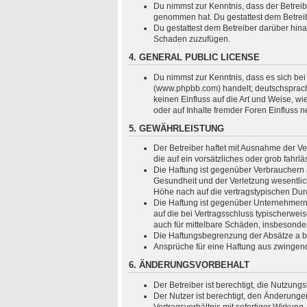
Du nimmst zur Kenntnis, dass der Betreiber
genommen hat. Du gestattest dem Betreibe
Du gestattest dem Betreiber darüber hina
Schaden zuzufügen.
4. GENERAL PUBLIC LICENSE
Du nimmst zur Kenntnis, dass es sich bei
(www.phpbb.com) handelt; deutschsprach
keinen Einfluss auf die Art und Weise, 
oder auf Inhalte fremder Foren Einfluss 
5. GEWÄHRLEISTUNG
Der Betreiber haftet mit Ausnahme der Ve
die auf ein vorsätzliches oder grob fahr
Die Haftung ist gegenüber Verbrauchern 
Gesundheit und der Verletzung wesentlich
Höhe nach auf die vertragstypischen Dur
Die Haftung ist gegenüber Unternehmern 
auf die bei Vertragsschluss typischerwe
auch für mittelbare Schäden, insbesond
Die Haftungsbegrenzung der Absätze a bis
Ansprüche für eine Haftung aus zwingen
6. ÄNDERUNGSVORBEHALT
Der Betreiber ist berechtigt, die Nutzun
Der Nutzer ist berechtigt, den Änderung
Vertragsverhältnis mit sofortiger Wirkung.