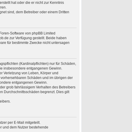
stellt hat oder die er nicht zur Kenntnis
ren.
gnet sind, dem Betreiber oder einem Dritten
n Foren-Software von phpBB Limited
.de zur Verfügung gestellt. Beide haben
ware für bestimmte Zwecke nicht untersagen
spflichten (Kardinalpflichten) nur für Schäden,
n wie insbesondere entgangenen Gewinn.
er Verletzung von Leben, Körper und
ise vorhersehbaren Schäden und im übrigen der
besondere entgangenen Gewinn.
er grob fahrlässigem Verhalten des Betreibers
n Durchschnittsschäden begrenzt. Dies gilt
eibers.
er per E-Mail mitgeteilt.
ber und dem Nutzer bestehende