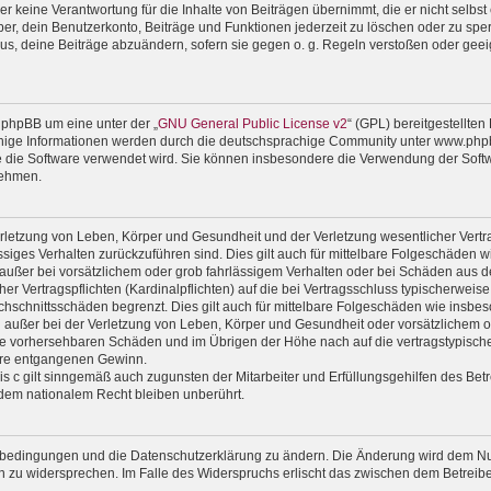
 keine Verantwortung für die Inhalte von Beiträgen übernimmt, die er nicht selbst er
r, dein Benutzerkonto, Beiträge und Funktionen jederzeit zu löschen oder zu sper
us, deine Beiträge abzuändern, sofern sie gegen o. g. Regeln verstoßen oder geei
 phpBB um eine unter der „
GNU General Public License v2
“ (GPL) bereitgestellte
ige Informationen werden durch die deutschsprachige Community unter www.phpbb
wie die Software verwendet wird. Sie können insbesondere die Verwendung der Soft
nehmen.
rletzung von Leben, Körper und Gesundheit und der Verletzung wesentlicher Vertrag
lässiges Verhalten zurückzuführen sind. Dies gilt auch für mittelbare Folgeschäde
außer bei vorsätzlichem oder grob fahrlässigem Verhalten oder bei Schäden aus d
er Vertragspflichten (Kardinalpflichten) auf die bei Vertragsschluss typischerwe
chschnittsschäden begrenzt. Dies gilt auch für mittelbare Folgeschäden wie ins
außer bei der Verletzung von Leben, Körper und Gesundheit oder vorsätzlichem od
ise vorhersehbaren Schäden und im Übrigen der Höhe nach auf die vertragstypische
ere entgangenen Gewinn.
 c gilt sinngemäß auch zugunsten der Mitarbeiter und Erfüllungsgehilfen des Betr
dem nationalem Recht bleiben unberührt.
gsbedingungen und die Datenschutzerklärung zu ändern. Die Änderung wird dem Nutz
en zu widersprechen. Im Falle des Widerspruchs erlischt das zwischen dem Betrei