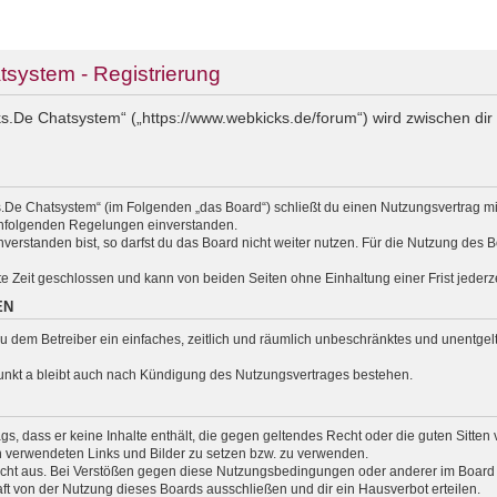
ystem - Registrierung
.De Chatsystem“ („https://www.webkicks.de/forum“) wird zwischen dir 
.De Chatsystem“ (im Folgenden „das Board“) schließt du einen Nutzungsvertrag m
nachfolgenden Regelungen einverstanden.
erstanden bist, so darfst du das Board nicht weiter nutzen. Für die Nutzung des Bo
e Zeit geschlossen und kann von beiden Seiten ohne Einhaltung einer Frist jederz
EN
t du dem Betreiber ein einfaches, zeitlich und räumlich unbeschränktes und unentg
unkt a bleibt auch nach Kündigung des Nutzungsvertrages bestehen.
rags, dass er keine Inhalte enthält, die gegen geltendes Recht oder die guten Sitte
en verwendeten Links und Bilder zu setzen bzw. zu verwenden.
cht aus. Bei Verstößen gegen diese Nutzungsbedingungen oder anderer im Board v
 von der Nutzung dieses Boards ausschließen und dir ein Hausverbot erteilen.