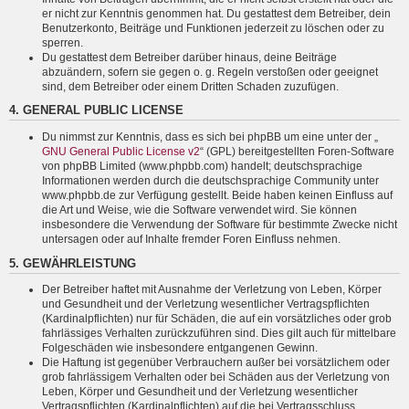
er nicht zur Kenntnis genommen hat. Du gestattest dem Betreiber, dein
Benutzerkonto, Beiträge und Funktionen jederzeit zu löschen oder zu
sperren.
Du gestattest dem Betreiber darüber hinaus, deine Beiträge
abzuändern, sofern sie gegen o. g. Regeln verstoßen oder geeignet
sind, dem Betreiber oder einem Dritten Schaden zuzufügen.
4. GENERAL PUBLIC LICENSE
Du nimmst zur Kenntnis, dass es sich bei phpBB um eine unter der „
GNU General Public License v2
“ (GPL) bereitgestellten Foren-Software
von phpBB Limited (www.phpbb.com) handelt; deutschsprachige
Informationen werden durch die deutschsprachige Community unter
www.phpbb.de zur Verfügung gestellt. Beide haben keinen Einfluss auf
die Art und Weise, wie die Software verwendet wird. Sie können
insbesondere die Verwendung der Software für bestimmte Zwecke nicht
untersagen oder auf Inhalte fremder Foren Einfluss nehmen.
5. GEWÄHRLEISTUNG
Der Betreiber haftet mit Ausnahme der Verletzung von Leben, Körper
und Gesundheit und der Verletzung wesentlicher Vertragspflichten
(Kardinalpflichten) nur für Schäden, die auf ein vorsätzliches oder grob
fahrlässiges Verhalten zurückzuführen sind. Dies gilt auch für mittelbare
Folgeschäden wie insbesondere entgangenen Gewinn.
Die Haftung ist gegenüber Verbrauchern außer bei vorsätzlichem oder
grob fahrlässigem Verhalten oder bei Schäden aus der Verletzung von
Leben, Körper und Gesundheit und der Verletzung wesentlicher
Vertragspflichten (Kardinalpflichten) auf die bei Vertragsschluss