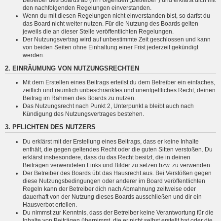
den nachfolgenden Regelungen einverstanden.
Wenn du mit diesen Regelungen nicht einverstanden bist, so darfst du
das Board nicht weiter nutzen. Für die Nutzung des Boards gelten
jeweils die an dieser Stelle veröffentlichten Regelungen.
Der Nutzungsvertrag wird auf unbestimmte Zeit geschlossen und kann
von beiden Seiten ohne Einhaltung einer Frist jederzeit gekündigt
werden.
2. EINRÄUMUNG VON NUTZUNGSRECHTEN
Mit dem Erstellen eines Beitrags erteilst du dem Betreiber ein einfaches,
zeitlich und räumlich unbeschränktes und unentgeltliches Recht, deinen
Beitrag im Rahmen des Boards zu nutzen.
Das Nutzungsrecht nach Punkt 2, Unterpunkt a bleibt auch nach
Kündigung des Nutzungsvertrages bestehen.
3. PFLICHTEN DES NUTZERS
Du erklärst mit der Erstellung eines Beitrags, dass er keine Inhalte
enthält, die gegen geltendes Recht oder die guten Sitten verstoßen. Du
erklärst insbesondere, dass du das Recht besitzt, die in deinen
Beiträgen verwendeten Links und Bilder zu setzen bzw. zu verwenden.
Der Betreiber des Boards übt das Hausrecht aus. Bei Verstößen gegen
diese Nutzungsbedingungen oder anderer im Board veröffentlichten
Regeln kann der Betreiber dich nach Abmahnung zeitweise oder
dauerhaft von der Nutzung dieses Boards ausschließen und dir ein
Hausverbot erteilen.
Du nimmst zur Kenntnis, dass der Betreiber keine Verantwortung für die
Inhalte von Beiträgen übernimmt, die er nicht selbst erstellt hat oder die