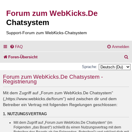
Forum zum WebKicks.De
Chatsystem
Support-Forum zum WebKicks-Chatsystem
FAQ
Anmelden
S
Foren-Übersicht
u
Sprache:
c
Forum zum WebKicks.De Chatsystem -
Registrierung
h
e
Mit dem Zugriff auf „Forum zum WebKicks.De Chatsystem“
(„https://www.webkicks.de/forum“) wird zwischen dir und dem
Betreiber ein Vertrag mit folgenden Regelungen geschlossen:
1. NUTZUNGSVERTRAG
Mit dem Zugriff auf „Forum zum WebKicks.De Chatsystem“ (im
Folgenden „das Board“) schließt du einen Nutzungsvertrag mit dem
Betreiber des Boards ab (im Folgenden „Betreiber“) und erklärst dich mit