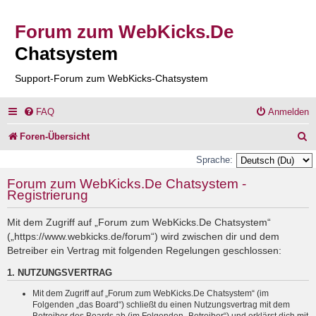
Forum zum WebKicks.De
Chatsystem
Support-Forum zum WebKicks-Chatsystem
FAQ
Anmelden
S
Foren-Übersicht
u
Sprache:
c
Forum zum WebKicks.De Chatsystem -
Registrierung
h
e
Mit dem Zugriff auf „Forum zum WebKicks.De Chatsystem“
(„https://www.webkicks.de/forum“) wird zwischen dir und dem
Betreiber ein Vertrag mit folgenden Regelungen geschlossen:
1. NUTZUNGSVERTRAG
Mit dem Zugriff auf „Forum zum WebKicks.De Chatsystem“ (im
Folgenden „das Board“) schließt du einen Nutzungsvertrag mit dem
Betreiber des Boards ab (im Folgenden „Betreiber“) und erklärst dich mit