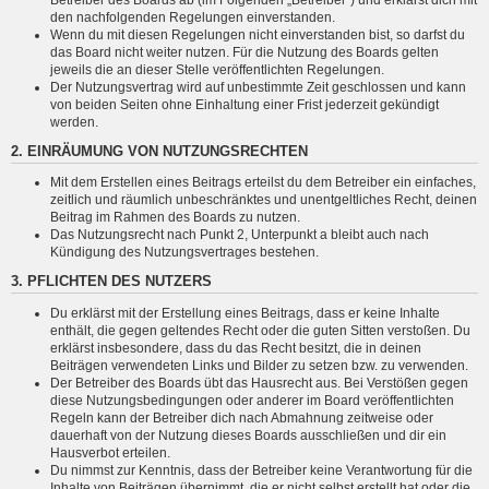
den nachfolgenden Regelungen einverstanden.
Wenn du mit diesen Regelungen nicht einverstanden bist, so darfst du
das Board nicht weiter nutzen. Für die Nutzung des Boards gelten
jeweils die an dieser Stelle veröffentlichten Regelungen.
Der Nutzungsvertrag wird auf unbestimmte Zeit geschlossen und kann
von beiden Seiten ohne Einhaltung einer Frist jederzeit gekündigt
werden.
2. EINRÄUMUNG VON NUTZUNGSRECHTEN
Mit dem Erstellen eines Beitrags erteilst du dem Betreiber ein einfaches,
zeitlich und räumlich unbeschränktes und unentgeltliches Recht, deinen
Beitrag im Rahmen des Boards zu nutzen.
Das Nutzungsrecht nach Punkt 2, Unterpunkt a bleibt auch nach
Kündigung des Nutzungsvertrages bestehen.
3. PFLICHTEN DES NUTZERS
Du erklärst mit der Erstellung eines Beitrags, dass er keine Inhalte
enthält, die gegen geltendes Recht oder die guten Sitten verstoßen. Du
erklärst insbesondere, dass du das Recht besitzt, die in deinen
Beiträgen verwendeten Links und Bilder zu setzen bzw. zu verwenden.
Der Betreiber des Boards übt das Hausrecht aus. Bei Verstößen gegen
diese Nutzungsbedingungen oder anderer im Board veröffentlichten
Regeln kann der Betreiber dich nach Abmahnung zeitweise oder
dauerhaft von der Nutzung dieses Boards ausschließen und dir ein
Hausverbot erteilen.
Du nimmst zur Kenntnis, dass der Betreiber keine Verantwortung für die
Inhalte von Beiträgen übernimmt, die er nicht selbst erstellt hat oder die