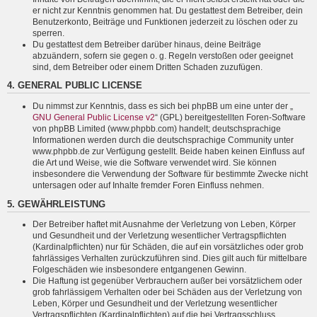
er nicht zur Kenntnis genommen hat. Du gestattest dem Betreiber, dein
Benutzerkonto, Beiträge und Funktionen jederzeit zu löschen oder zu
sperren.
Du gestattest dem Betreiber darüber hinaus, deine Beiträge
abzuändern, sofern sie gegen o. g. Regeln verstoßen oder geeignet
sind, dem Betreiber oder einem Dritten Schaden zuzufügen.
4. GENERAL PUBLIC LICENSE
Du nimmst zur Kenntnis, dass es sich bei phpBB um eine unter der „
GNU General Public License v2
“ (GPL) bereitgestellten Foren-Software
von phpBB Limited (www.phpbb.com) handelt; deutschsprachige
Informationen werden durch die deutschsprachige Community unter
www.phpbb.de zur Verfügung gestellt. Beide haben keinen Einfluss auf
die Art und Weise, wie die Software verwendet wird. Sie können
insbesondere die Verwendung der Software für bestimmte Zwecke nicht
untersagen oder auf Inhalte fremder Foren Einfluss nehmen.
5. GEWÄHRLEISTUNG
Der Betreiber haftet mit Ausnahme der Verletzung von Leben, Körper
und Gesundheit und der Verletzung wesentlicher Vertragspflichten
(Kardinalpflichten) nur für Schäden, die auf ein vorsätzliches oder grob
fahrlässiges Verhalten zurückzuführen sind. Dies gilt auch für mittelbare
Folgeschäden wie insbesondere entgangenen Gewinn.
Die Haftung ist gegenüber Verbrauchern außer bei vorsätzlichem oder
grob fahrlässigem Verhalten oder bei Schäden aus der Verletzung von
Leben, Körper und Gesundheit und der Verletzung wesentlicher
Vertragspflichten (Kardinalpflichten) auf die bei Vertragsschluss