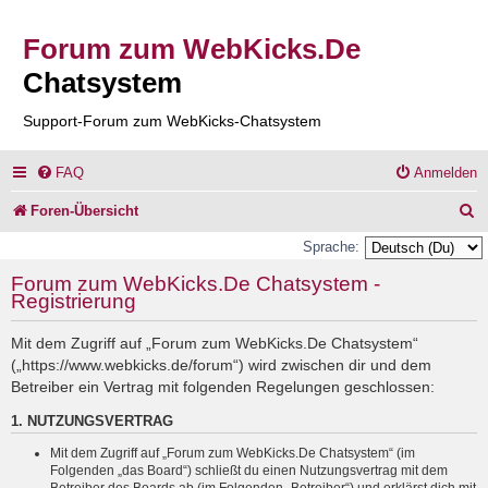
Forum zum WebKicks.De
Chatsystem
Support-Forum zum WebKicks-Chatsystem
FAQ
Anmelden
S
Foren-Übersicht
u
Sprache:
c
Forum zum WebKicks.De Chatsystem -
Registrierung
h
e
Mit dem Zugriff auf „Forum zum WebKicks.De Chatsystem“
(„https://www.webkicks.de/forum“) wird zwischen dir und dem
Betreiber ein Vertrag mit folgenden Regelungen geschlossen:
1. NUTZUNGSVERTRAG
Mit dem Zugriff auf „Forum zum WebKicks.De Chatsystem“ (im
Folgenden „das Board“) schließt du einen Nutzungsvertrag mit dem
Betreiber des Boards ab (im Folgenden „Betreiber“) und erklärst dich mit