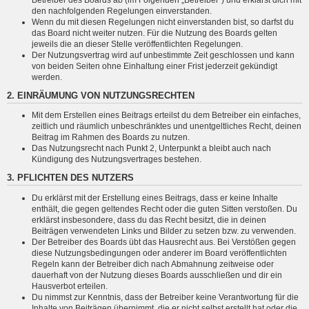
den nachfolgenden Regelungen einverstanden.
Wenn du mit diesen Regelungen nicht einverstanden bist, so darfst du
das Board nicht weiter nutzen. Für die Nutzung des Boards gelten
jeweils die an dieser Stelle veröffentlichten Regelungen.
Der Nutzungsvertrag wird auf unbestimmte Zeit geschlossen und kann
von beiden Seiten ohne Einhaltung einer Frist jederzeit gekündigt
werden.
2. EINRÄUMUNG VON NUTZUNGSRECHTEN
Mit dem Erstellen eines Beitrags erteilst du dem Betreiber ein einfaches,
zeitlich und räumlich unbeschränktes und unentgeltliches Recht, deinen
Beitrag im Rahmen des Boards zu nutzen.
Das Nutzungsrecht nach Punkt 2, Unterpunkt a bleibt auch nach
Kündigung des Nutzungsvertrages bestehen.
3. PFLICHTEN DES NUTZERS
Du erklärst mit der Erstellung eines Beitrags, dass er keine Inhalte
enthält, die gegen geltendes Recht oder die guten Sitten verstoßen. Du
erklärst insbesondere, dass du das Recht besitzt, die in deinen
Beiträgen verwendeten Links und Bilder zu setzen bzw. zu verwenden.
Der Betreiber des Boards übt das Hausrecht aus. Bei Verstößen gegen
diese Nutzungsbedingungen oder anderer im Board veröffentlichten
Regeln kann der Betreiber dich nach Abmahnung zeitweise oder
dauerhaft von der Nutzung dieses Boards ausschließen und dir ein
Hausverbot erteilen.
Du nimmst zur Kenntnis, dass der Betreiber keine Verantwortung für die
Inhalte von Beiträgen übernimmt, die er nicht selbst erstellt hat oder die