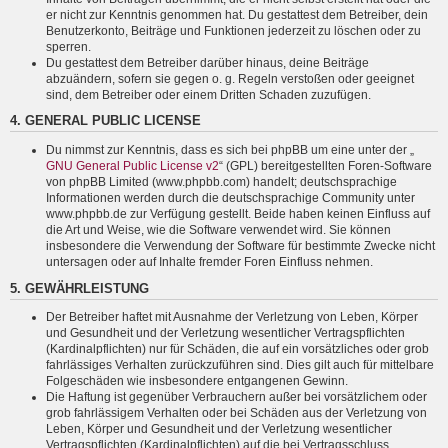
er nicht zur Kenntnis genommen hat. Du gestattest dem Betreiber, dein
Benutzerkonto, Beiträge und Funktionen jederzeit zu löschen oder zu
sperren.
Du gestattest dem Betreiber darüber hinaus, deine Beiträge
abzuändern, sofern sie gegen o. g. Regeln verstoßen oder geeignet
sind, dem Betreiber oder einem Dritten Schaden zuzufügen.
4. GENERAL PUBLIC LICENSE
Du nimmst zur Kenntnis, dass es sich bei phpBB um eine unter der „
GNU General Public License v2
“ (GPL) bereitgestellten Foren-Software
von phpBB Limited (www.phpbb.com) handelt; deutschsprachige
Informationen werden durch die deutschsprachige Community unter
www.phpbb.de zur Verfügung gestellt. Beide haben keinen Einfluss auf
die Art und Weise, wie die Software verwendet wird. Sie können
insbesondere die Verwendung der Software für bestimmte Zwecke nicht
untersagen oder auf Inhalte fremder Foren Einfluss nehmen.
5. GEWÄHRLEISTUNG
Der Betreiber haftet mit Ausnahme der Verletzung von Leben, Körper
und Gesundheit und der Verletzung wesentlicher Vertragspflichten
(Kardinalpflichten) nur für Schäden, die auf ein vorsätzliches oder grob
fahrlässiges Verhalten zurückzuführen sind. Dies gilt auch für mittelbare
Folgeschäden wie insbesondere entgangenen Gewinn.
Die Haftung ist gegenüber Verbrauchern außer bei vorsätzlichem oder
grob fahrlässigem Verhalten oder bei Schäden aus der Verletzung von
Leben, Körper und Gesundheit und der Verletzung wesentlicher
Vertragspflichten (Kardinalpflichten) auf die bei Vertragsschluss