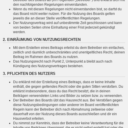
den nachfolgenden Regelungen einverstanden.
Wenn du mit diesen Regelungen nicht einverstanden bist, so darfst du
das Board nicht weiter nutzen. Für die Nutzung des Boards gelten
jeweils die an dieser Stelle veröffentlichten Regelungen.
Der Nutzungsvertrag wird auf unbestimmte Zeit geschlossen und kann
von beiden Seiten ohne Einhaltung einer Frist jederzeit gekündigt
werden.
2. EINRÄUMUNG VON NUTZUNGSRECHTEN
Mit dem Erstellen eines Beitrags erteilst du dem Betreiber ein einfaches,
zeitlich und räumlich unbeschränktes und unentgeltliches Recht, deinen
Beitrag im Rahmen des Boards zu nutzen.
Das Nutzungsrecht nach Punkt 2, Unterpunkt a bleibt auch nach
Kündigung des Nutzungsvertrages bestehen.
3. PFLICHTEN DES NUTZERS
Du erklärst mit der Erstellung eines Beitrags, dass er keine Inhalte
enthält, die gegen geltendes Recht oder die guten Sitten verstoßen. Du
erklärst insbesondere, dass du das Recht besitzt, die in deinen
Beiträgen verwendeten Links und Bilder zu setzen bzw. zu verwenden.
Der Betreiber des Boards übt das Hausrecht aus. Bei Verstößen gegen
diese Nutzungsbedingungen oder anderer im Board veröffentlichten
Regeln kann der Betreiber dich nach Abmahnung zeitweise oder
dauerhaft von der Nutzung dieses Boards ausschließen und dir ein
Hausverbot erteilen.
Du nimmst zur Kenntnis, dass der Betreiber keine Verantwortung für die
Inhalte von Beiträgen übernimmt, die er nicht selbst erstellt hat oder die