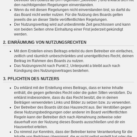
den nachfolgenden Regelungen einverstanden.
Wenn du mit diesen Regelungen nicht einverstanden bist, so darfst du
das Board nicht weiter nutzen. Für die Nutzung des Boards gelten
jeweils die an dieser Stelle veröffentlichten Regelungen.
Der Nutzungsvertrag wird auf unbestimmte Zeit geschlossen und kann
von beiden Seiten ohne Einhaltung einer Frist jederzeit gekündigt
werden.
2. EINRÄUMUNG VON NUTZUNGSRECHTEN
Mit dem Erstellen eines Beitrags erteilst du dem Betreiber ein einfaches,
zeitlich und räumlich unbeschränktes und unentgeltliches Recht, deinen
Beitrag im Rahmen des Boards zu nutzen.
Das Nutzungsrecht nach Punkt 2, Unterpunkt a bleibt auch nach
Kündigung des Nutzungsvertrages bestehen.
3. PFLICHTEN DES NUTZERS
Du erklärst mit der Erstellung eines Beitrags, dass er keine Inhalte
enthält, die gegen geltendes Recht oder die guten Sitten verstoßen. Du
erklärst insbesondere, dass du das Recht besitzt, die in deinen
Beiträgen verwendeten Links und Bilder zu setzen bzw. zu verwenden.
Der Betreiber des Boards übt das Hausrecht aus. Bei Verstößen gegen
diese Nutzungsbedingungen oder anderer im Board veröffentlichten
Regeln kann der Betreiber dich nach Abmahnung zeitweise oder
dauerhaft von der Nutzung dieses Boards ausschließen und dir ein
Hausverbot erteilen.
Du nimmst zur Kenntnis, dass der Betreiber keine Verantwortung für die
Inhalte von Beiträgen übernimmt, die er nicht selbst erstellt hat oder die