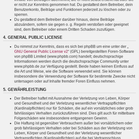
er nicht zur Kenntnis genommen hat. Du gestattest dem Betreiber, dein
Benutzerkonto, Beiträge und Funktionen jederzeit zu löschen oder zu
sperren.
Du gestattest dem Betreiber darüber hinaus, deine Beiträge
abzuändern, sofern sie gegen o. g. Regeln verstoßen oder geeignet
sind, dem Betreiber oder einem Dritten Schaden zuzufügen.
4. GENERAL PUBLIC LICENSE
Du nimmst zur Kenntnis, dass es sich bei phpBB um eine unter der „
GNU General Public License v2
“ (GPL) bereitgestellten Foren-Software
von phpBB Limited (www.phpbb.com) handelt; deutschsprachige
Informationen werden durch die deutschsprachige Community unter
www.phpbb.de zur Verfügung gestellt. Beide haben keinen Einfluss auf
die Art und Weise, wie die Software verwendet wird. Sie können
insbesondere die Verwendung der Software für bestimmte Zwecke nicht
untersagen oder auf Inhalte fremder Foren Einfluss nehmen.
5. GEWÄHRLEISTUNG
Der Betreiber haftet mit Ausnahme der Verletzung von Leben, Körper
und Gesundheit und der Verletzung wesentlicher Vertragspflichten
(Kardinalpflichten) nur für Schäden, die auf ein vorsätzliches oder grob
fahrlässiges Verhalten zurückzuführen sind. Dies gilt auch für mittelbare
Folgeschäden wie insbesondere entgangenen Gewinn.
Die Haftung ist gegenüber Verbrauchern außer bei vorsätzlichem oder
grob fahrlässigem Verhalten oder bei Schäden aus der Verletzung von
Leben, Körper und Gesundheit und der Verletzung wesentlicher
Vertragspflichten (Kardinalpflichten) auf die bei Vertragsschluss