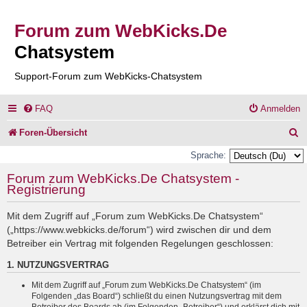
Forum zum WebKicks.De
Chatsystem
Support-Forum zum WebKicks-Chatsystem
FAQ
Anmelden
S
Foren-Übersicht
u
Sprache:
c
Forum zum WebKicks.De Chatsystem -
Registrierung
h
e
Mit dem Zugriff auf „Forum zum WebKicks.De Chatsystem“
(„https://www.webkicks.de/forum“) wird zwischen dir und dem
Betreiber ein Vertrag mit folgenden Regelungen geschlossen:
1. NUTZUNGSVERTRAG
Mit dem Zugriff auf „Forum zum WebKicks.De Chatsystem“ (im
Folgenden „das Board“) schließt du einen Nutzungsvertrag mit dem
Betreiber des Boards ab (im Folgenden „Betreiber“) und erklärst dich mit