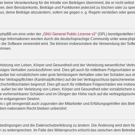
 keine Verantwortung für die Inhalte von Beiträgen übernimmt, die er nicht selbst er
r, dein Benutzerkonto, Beiträge und Funktionen jederzeit zu löschen oder zu sper
us, deine Beiträge abzuändern, sofern sie gegen o. g. Regeln verstoßen oder geei
 phpBB um eine unter der „
GNU General Public License v2
“ (GPL) bereitgestellte
ige Informationen werden durch die deutschsprachige Community unter www.phpbb
wie die Software verwendet wird. Sie können insbesondere die Verwendung der Soft
nehmen.
rletzung von Leben, Körper und Gesundheit und der Verletzung wesentlicher Vertrag
lässiges Verhalten zurückzuführen sind. Dies gilt auch für mittelbare Folgeschäde
außer bei vorsätzlichem oder grob fahrlässigem Verhalten oder bei Schäden aus d
er Vertragspflichten (Kardinalpflichten) auf die bei Vertragsschluss typischerwe
chschnittsschäden begrenzt. Dies gilt auch für mittelbare Folgeschäden wie ins
außer bei der Verletzung von Leben, Körper und Gesundheit oder vorsätzlichem od
ise vorhersehbaren Schäden und im Übrigen der Höhe nach auf die vertragstypische
ere entgangenen Gewinn.
 c gilt sinngemäß auch zugunsten der Mitarbeiter und Erfüllungsgehilfen des Betr
dem nationalem Recht bleiben unberührt.
gsbedingungen und die Datenschutzerklärung zu ändern. Die Änderung wird dem Nutz
en zu widersprechen. Im Falle des Widerspruchs erlischt das zwischen dem Betrei