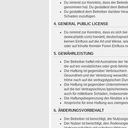
Du nimmst zur Kenntnis, dass der Betreiber
genommen hat. Du gestattest dem Betreibe
Du gestattest dem Betreiber darüber hina
Schaden zuzufügen.
4. GENERAL PUBLIC LICENSE
Du nimmst zur Kenntnis, dass es sich bei
(www.phpbb.com) handelt; deutschsprach
keinen Einfluss auf die Art und Weise, 
oder auf Inhalte fremder Foren Einfluss 
5. GEWÄHRLEISTUNG
Der Betreiber haftet mit Ausnahme der Ve
die auf ein vorsätzliches oder grob fahr
Die Haftung ist gegenüber Verbrauchern 
Gesundheit und der Verletzung wesentlich
Höhe nach auf die vertragstypischen Dur
Die Haftung ist gegenüber Unternehmern 
auf die bei Vertragsschluss typischerwe
auch für mittelbare Schäden, insbesond
Die Haftungsbegrenzung der Absätze a bis
Ansprüche für eine Haftung aus zwingen
6. ÄNDERUNGSVORBEHALT
Der Betreiber ist berechtigt, die Nutzun
Der Nutzer ist berechtigt, den Änderung
Vertragsverhältnis mit sofortiger Wirkung.