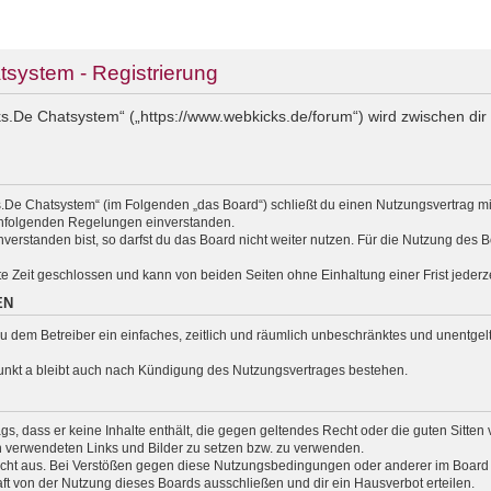
ystem - Registrierung
.De Chatsystem“ („https://www.webkicks.de/forum“) wird zwischen dir 
.De Chatsystem“ (im Folgenden „das Board“) schließt du einen Nutzungsvertrag m
nachfolgenden Regelungen einverstanden.
erstanden bist, so darfst du das Board nicht weiter nutzen. Für die Nutzung des Bo
e Zeit geschlossen und kann von beiden Seiten ohne Einhaltung einer Frist jederz
EN
t du dem Betreiber ein einfaches, zeitlich und räumlich unbeschränktes und unentg
unkt a bleibt auch nach Kündigung des Nutzungsvertrages bestehen.
rags, dass er keine Inhalte enthält, die gegen geltendes Recht oder die guten Sitte
en verwendeten Links und Bilder zu setzen bzw. zu verwenden.
cht aus. Bei Verstößen gegen diese Nutzungsbedingungen oder anderer im Board v
 von der Nutzung dieses Boards ausschließen und dir ein Hausverbot erteilen.