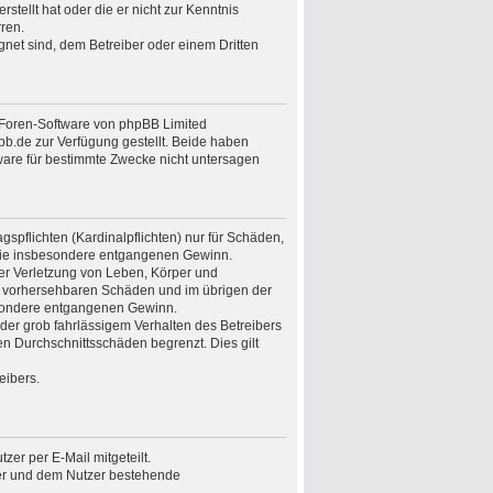
stellt hat oder die er nicht zur Kenntnis
ren.
gnet sind, dem Betreiber oder einem Dritten
n Foren-Software von phpBB Limited
.de zur Verfügung gestellt. Beide haben
ware für bestimmte Zwecke nicht untersagen
spflichten (Kardinalpflichten) nur für Schäden,
n wie insbesondere entgangenen Gewinn.
er Verletzung von Leben, Körper und
ise vorhersehbaren Schäden und im übrigen der
besondere entgangenen Gewinn.
er grob fahrlässigem Verhalten des Betreibers
n Durchschnittsschäden begrenzt. Dies gilt
eibers.
er per E-Mail mitgeteilt.
ber und dem Nutzer bestehende