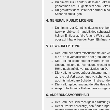
Du nimmst zur Kenntnis, dass der Betreiber
genommen hat. Du gestattest dem Betreibe
Du gestattest dem Betreiber darüber hina
Schaden zuzufügen.
4. GENERAL PUBLIC LICENSE
Du nimmst zur Kenntnis, dass es sich bei
(www.phpbb.com) handelt; deutschsprach
keinen Einfluss auf die Art und Weise, 
oder auf Inhalte fremder Foren Einfluss 
5. GEWÄHRLEISTUNG
Der Betreiber haftet mit Ausnahme der Ve
die auf ein vorsätzliches oder grob fahr
Die Haftung ist gegenüber Verbrauchern 
Gesundheit und der Verletzung wesentlich
Höhe nach auf die vertragstypischen Dur
Die Haftung ist gegenüber Unternehmern 
auf die bei Vertragsschluss typischerwe
auch für mittelbare Schäden, insbesond
Die Haftungsbegrenzung der Absätze a bis
Ansprüche für eine Haftung aus zwingen
6. ÄNDERUNGSVORBEHALT
Der Betreiber ist berechtigt, die Nutzun
Der Nutzer ist berechtigt, den Änderung
Vertragsverhältnis mit sofortiger Wirkung.