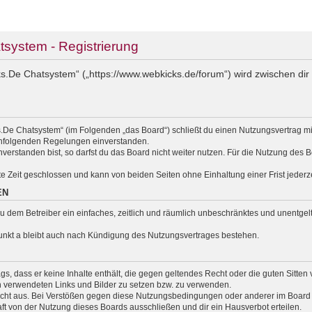
ystem - Registrierung
.De Chatsystem“ („https://www.webkicks.de/forum“) wird zwischen dir 
.De Chatsystem“ (im Folgenden „das Board“) schließt du einen Nutzungsvertrag m
nachfolgenden Regelungen einverstanden.
erstanden bist, so darfst du das Board nicht weiter nutzen. Für die Nutzung des Bo
e Zeit geschlossen und kann von beiden Seiten ohne Einhaltung einer Frist jederz
EN
t du dem Betreiber ein einfaches, zeitlich und räumlich unbeschränktes und unentg
unkt a bleibt auch nach Kündigung des Nutzungsvertrages bestehen.
rags, dass er keine Inhalte enthält, die gegen geltendes Recht oder die guten Sitte
en verwendeten Links und Bilder zu setzen bzw. zu verwenden.
cht aus. Bei Verstößen gegen diese Nutzungsbedingungen oder anderer im Board v
 von der Nutzung dieses Boards ausschließen und dir ein Hausverbot erteilen.