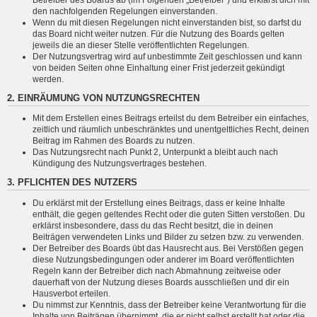
den nachfolgenden Regelungen einverstanden.
Wenn du mit diesen Regelungen nicht einverstanden bist, so darfst du
das Board nicht weiter nutzen. Für die Nutzung des Boards gelten
jeweils die an dieser Stelle veröffentlichten Regelungen.
Der Nutzungsvertrag wird auf unbestimmte Zeit geschlossen und kann
von beiden Seiten ohne Einhaltung einer Frist jederzeit gekündigt
werden.
2. EINRÄUMUNG VON NUTZUNGSRECHTEN
Mit dem Erstellen eines Beitrags erteilst du dem Betreiber ein einfaches,
zeitlich und räumlich unbeschränktes und unentgeltliches Recht, deinen
Beitrag im Rahmen des Boards zu nutzen.
Das Nutzungsrecht nach Punkt 2, Unterpunkt a bleibt auch nach
Kündigung des Nutzungsvertrages bestehen.
3. PFLICHTEN DES NUTZERS
Du erklärst mit der Erstellung eines Beitrags, dass er keine Inhalte
enthält, die gegen geltendes Recht oder die guten Sitten verstoßen. Du
erklärst insbesondere, dass du das Recht besitzt, die in deinen
Beiträgen verwendeten Links und Bilder zu setzen bzw. zu verwenden.
Der Betreiber des Boards übt das Hausrecht aus. Bei Verstößen gegen
diese Nutzungsbedingungen oder anderer im Board veröffentlichten
Regeln kann der Betreiber dich nach Abmahnung zeitweise oder
dauerhaft von der Nutzung dieses Boards ausschließen und dir ein
Hausverbot erteilen.
Du nimmst zur Kenntnis, dass der Betreiber keine Verantwortung für die
Inhalte von Beiträgen übernimmt, die er nicht selbst erstellt hat oder die