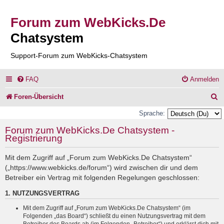
Forum zum WebKicks.De
Chatsystem
Support-Forum zum WebKicks-Chatsystem
FAQ
Anmelden
S
Foren-Übersicht
u
Sprache:
c
Forum zum WebKicks.De Chatsystem -
Registrierung
h
e
Mit dem Zugriff auf „Forum zum WebKicks.De Chatsystem“
(„https://www.webkicks.de/forum“) wird zwischen dir und dem
Betreiber ein Vertrag mit folgenden Regelungen geschlossen:
1. NUTZUNGSVERTRAG
Mit dem Zugriff auf „Forum zum WebKicks.De Chatsystem“ (im
Folgenden „das Board“) schließt du einen Nutzungsvertrag mit dem
Betreiber des Boards ab (im Folgenden „Betreiber“) und erklärst dich mit