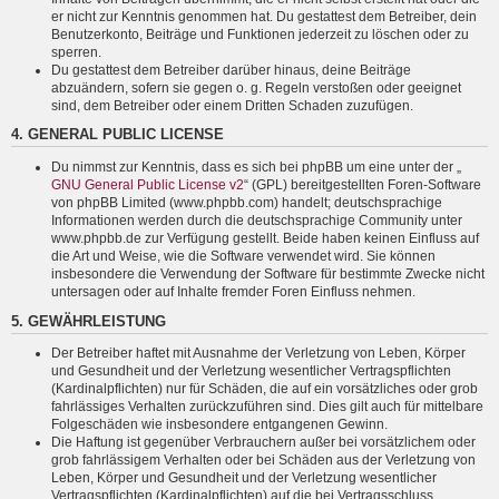
er nicht zur Kenntnis genommen hat. Du gestattest dem Betreiber, dein
Benutzerkonto, Beiträge und Funktionen jederzeit zu löschen oder zu
sperren.
Du gestattest dem Betreiber darüber hinaus, deine Beiträge
abzuändern, sofern sie gegen o. g. Regeln verstoßen oder geeignet
sind, dem Betreiber oder einem Dritten Schaden zuzufügen.
4. GENERAL PUBLIC LICENSE
Du nimmst zur Kenntnis, dass es sich bei phpBB um eine unter der „
GNU General Public License v2
“ (GPL) bereitgestellten Foren-Software
von phpBB Limited (www.phpbb.com) handelt; deutschsprachige
Informationen werden durch die deutschsprachige Community unter
www.phpbb.de zur Verfügung gestellt. Beide haben keinen Einfluss auf
die Art und Weise, wie die Software verwendet wird. Sie können
insbesondere die Verwendung der Software für bestimmte Zwecke nicht
untersagen oder auf Inhalte fremder Foren Einfluss nehmen.
5. GEWÄHRLEISTUNG
Der Betreiber haftet mit Ausnahme der Verletzung von Leben, Körper
und Gesundheit und der Verletzung wesentlicher Vertragspflichten
(Kardinalpflichten) nur für Schäden, die auf ein vorsätzliches oder grob
fahrlässiges Verhalten zurückzuführen sind. Dies gilt auch für mittelbare
Folgeschäden wie insbesondere entgangenen Gewinn.
Die Haftung ist gegenüber Verbrauchern außer bei vorsätzlichem oder
grob fahrlässigem Verhalten oder bei Schäden aus der Verletzung von
Leben, Körper und Gesundheit und der Verletzung wesentlicher
Vertragspflichten (Kardinalpflichten) auf die bei Vertragsschluss