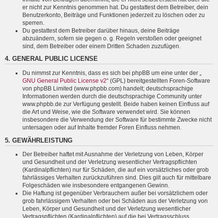
er nicht zur Kenntnis genommen hat. Du gestattest dem Betreiber, dein
Benutzerkonto, Beiträge und Funktionen jederzeit zu löschen oder zu
sperren.
Du gestattest dem Betreiber darüber hinaus, deine Beiträge
abzuändern, sofern sie gegen o. g. Regeln verstoßen oder geeignet
sind, dem Betreiber oder einem Dritten Schaden zuzufügen.
4. GENERAL PUBLIC LICENSE
Du nimmst zur Kenntnis, dass es sich bei phpBB um eine unter der „
GNU General Public License v2
“ (GPL) bereitgestellten Foren-Software
von phpBB Limited (www.phpbb.com) handelt; deutschsprachige
Informationen werden durch die deutschsprachige Community unter
www.phpbb.de zur Verfügung gestellt. Beide haben keinen Einfluss auf
die Art und Weise, wie die Software verwendet wird. Sie können
insbesondere die Verwendung der Software für bestimmte Zwecke nicht
untersagen oder auf Inhalte fremder Foren Einfluss nehmen.
5. GEWÄHRLEISTUNG
Der Betreiber haftet mit Ausnahme der Verletzung von Leben, Körper
und Gesundheit und der Verletzung wesentlicher Vertragspflichten
(Kardinalpflichten) nur für Schäden, die auf ein vorsätzliches oder grob
fahrlässiges Verhalten zurückzuführen sind. Dies gilt auch für mittelbare
Folgeschäden wie insbesondere entgangenen Gewinn.
Die Haftung ist gegenüber Verbrauchern außer bei vorsätzlichem oder
grob fahrlässigem Verhalten oder bei Schäden aus der Verletzung von
Leben, Körper und Gesundheit und der Verletzung wesentlicher
Vertragspflichten (Kardinalpflichten) auf die bei Vertragsschluss