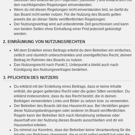
den nachfolgenden Regelungen einverstanden.
Wenn du mit diesen Regelungen nicht einverstanden bist, so darfst du
das Board nicht weiter nutzen. Für die Nutzung des Boards gelten
jeweils die an dieser Stelle veröffentlichten Regelungen.
Der Nutzungsvertrag wird auf unbestimmte Zeit geschlossen und kann
von beiden Seiten ohne Einhaltung einer Frist jederzeit gekündigt
werden.
2. EINRÄUMUNG VON NUTZUNGSRECHTEN
Mit dem Erstellen eines Beitrags erteilst du dem Betreiber ein einfaches,
zeitlich und räumlich unbeschränktes und unentgeltliches Recht, deinen
Beitrag im Rahmen des Boards zu nutzen.
Das Nutzungsrecht nach Punkt 2, Unterpunkt a bleibt auch nach
Kündigung des Nutzungsvertrages bestehen.
3. PFLICHTEN DES NUTZERS
Du erklärst mit der Erstellung eines Beitrags, dass er keine Inhalte
enthält, die gegen geltendes Recht oder die guten Sitten verstoßen. Du
erklärst insbesondere, dass du das Recht besitzt, die in deinen
Beiträgen verwendeten Links und Bilder zu setzen bzw. zu verwenden.
Der Betreiber des Boards übt das Hausrecht aus. Bei Verstößen gegen
diese Nutzungsbedingungen oder anderer im Board veröffentlichten
Regeln kann der Betreiber dich nach Abmahnung zeitweise oder
dauerhaft von der Nutzung dieses Boards ausschließen und dir ein
Hausverbot erteilen.
Du nimmst zur Kenntnis, dass der Betreiber keine Verantwortung für die
Inhalte von Beiträgen übernimmt, die er nicht selbst erstellt hat oder die