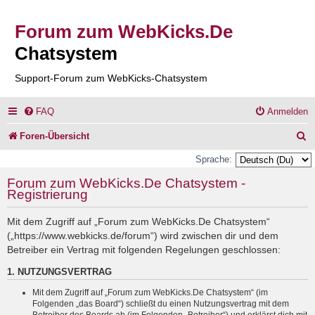
Forum zum WebKicks.De
Chatsystem
Support-Forum zum WebKicks-Chatsystem
FAQ
Anmelden
S
Foren-Übersicht
u
Sprache:
c
Forum zum WebKicks.De Chatsystem -
Registrierung
h
e
Mit dem Zugriff auf „Forum zum WebKicks.De Chatsystem“
(„https://www.webkicks.de/forum“) wird zwischen dir und dem
Betreiber ein Vertrag mit folgenden Regelungen geschlossen:
1. NUTZUNGSVERTRAG
Mit dem Zugriff auf „Forum zum WebKicks.De Chatsystem“ (im
Folgenden „das Board“) schließt du einen Nutzungsvertrag mit dem
Betreiber des Boards ab (im Folgenden „Betreiber“) und erklärst dich mit