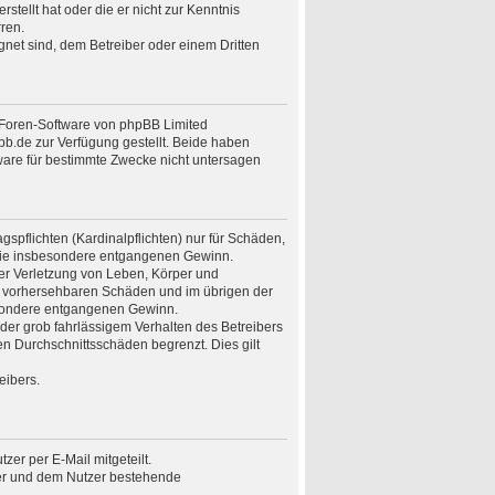
stellt hat oder die er nicht zur Kenntnis
ren.
gnet sind, dem Betreiber oder einem Dritten
n Foren-Software von phpBB Limited
.de zur Verfügung gestellt. Beide haben
ware für bestimmte Zwecke nicht untersagen
spflichten (Kardinalpflichten) nur für Schäden,
n wie insbesondere entgangenen Gewinn.
er Verletzung von Leben, Körper und
ise vorhersehbaren Schäden und im übrigen der
besondere entgangenen Gewinn.
er grob fahrlässigem Verhalten des Betreibers
n Durchschnittsschäden begrenzt. Dies gilt
eibers.
er per E-Mail mitgeteilt.
ber und dem Nutzer bestehende