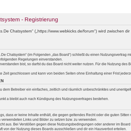
ystem - Registrierung
.De Chatsystem“ („https://www.webkicks.de/forum“) wird zwischen dir 
.De Chatsystem“ (im Folgenden „das Board“) schließt du einen Nutzungsvertrag m
nachfolgenden Regelungen einverstanden.
erstanden bist, so darfst du das Board nicht weiter nutzen. Für die Nutzung des Bo
e Zeit geschlossen und kann von beiden Seiten ohne Einhaltung einer Frist jederz
EN
t du dem Betreiber ein einfaches, zeitlich und räumlich unbeschränktes und unentg
unkt a bleibt auch nach Kündigung des Nutzungsvertrages bestehen.
rags, dass er keine Inhalte enthält, die gegen geltendes Recht oder die guten Sitte
en verwendeten Links und Bilder zu setzen bzw. zu verwenden.
cht aus. Bei Verstößen gegen diese Nutzungsbedingungen oder anderer im Board v
 von der Nutzung dieses Boards ausschließen und dir ein Hausverbot erteilen.