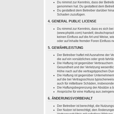
Du nimmst zur Kenntnis, dass der Betreiber
genommen hat. Du gestattest dem Betreibe
Du gestattest dem Betreiber darüber hina
Schaden zuzufügen.
4. GENERAL PUBLIC LICENSE
Du nimmst zur Kenntnis, dass es sich bei
(www.phpbb.com) handelt; deutschsprach
keinen Einfluss auf die Art und Weise, 
oder auf Inhalte fremder Foren Einfluss 
5. GEWÄHRLEISTUNG
Der Betreiber haftet mit Ausnahme der Ve
die auf ein vorsätzliches oder grob fahr
Die Haftung ist gegenüber Verbrauchern 
Gesundheit und der Verletzung wesentlich
Höhe nach auf die vertragstypischen Dur
Die Haftung ist gegenüber Unternehmern 
auf die bei Vertragsschluss typischerwe
auch für mittelbare Schäden, insbesond
Die Haftungsbegrenzung der Absätze a bis
Ansprüche für eine Haftung aus zwingen
6. ÄNDERUNGSVORBEHALT
Der Betreiber ist berechtigt, die Nutzun
Der Nutzer ist berechtigt, den Änderung
Vertragsverhältnis mit sofortiger Wirkung.