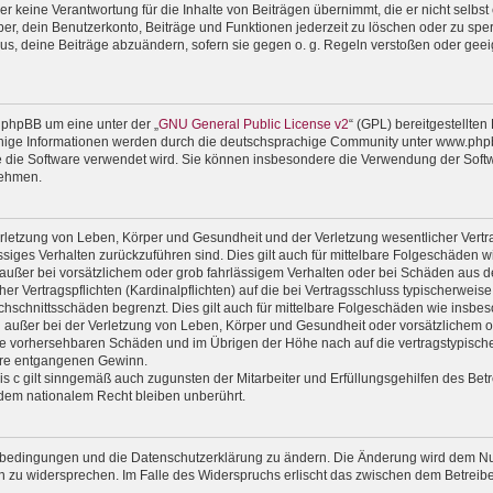
 keine Verantwortung für die Inhalte von Beiträgen übernimmt, die er nicht selbst er
r, dein Benutzerkonto, Beiträge und Funktionen jederzeit zu löschen oder zu sper
us, deine Beiträge abzuändern, sofern sie gegen o. g. Regeln verstoßen oder geei
 phpBB um eine unter der „
GNU General Public License v2
“ (GPL) bereitgestellte
ige Informationen werden durch die deutschsprachige Community unter www.phpbb
wie die Software verwendet wird. Sie können insbesondere die Verwendung der Soft
nehmen.
rletzung von Leben, Körper und Gesundheit und der Verletzung wesentlicher Vertrag
lässiges Verhalten zurückzuführen sind. Dies gilt auch für mittelbare Folgeschäde
außer bei vorsätzlichem oder grob fahrlässigem Verhalten oder bei Schäden aus d
er Vertragspflichten (Kardinalpflichten) auf die bei Vertragsschluss typischerwe
chschnittsschäden begrenzt. Dies gilt auch für mittelbare Folgeschäden wie ins
außer bei der Verletzung von Leben, Körper und Gesundheit oder vorsätzlichem od
ise vorhersehbaren Schäden und im Übrigen der Höhe nach auf die vertragstypische
ere entgangenen Gewinn.
 c gilt sinngemäß auch zugunsten der Mitarbeiter und Erfüllungsgehilfen des Betr
dem nationalem Recht bleiben unberührt.
gsbedingungen und die Datenschutzerklärung zu ändern. Die Änderung wird dem Nutz
en zu widersprechen. Im Falle des Widerspruchs erlischt das zwischen dem Betrei