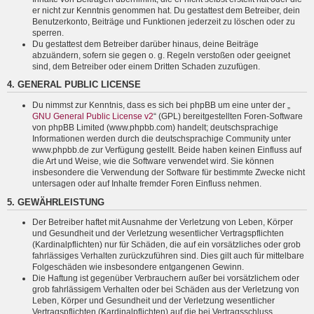
er nicht zur Kenntnis genommen hat. Du gestattest dem Betreiber, dein
Benutzerkonto, Beiträge und Funktionen jederzeit zu löschen oder zu
sperren.
Du gestattest dem Betreiber darüber hinaus, deine Beiträge
abzuändern, sofern sie gegen o. g. Regeln verstoßen oder geeignet
sind, dem Betreiber oder einem Dritten Schaden zuzufügen.
4. GENERAL PUBLIC LICENSE
Du nimmst zur Kenntnis, dass es sich bei phpBB um eine unter der „
GNU General Public License v2
“ (GPL) bereitgestellten Foren-Software
von phpBB Limited (www.phpbb.com) handelt; deutschsprachige
Informationen werden durch die deutschsprachige Community unter
www.phpbb.de zur Verfügung gestellt. Beide haben keinen Einfluss auf
die Art und Weise, wie die Software verwendet wird. Sie können
insbesondere die Verwendung der Software für bestimmte Zwecke nicht
untersagen oder auf Inhalte fremder Foren Einfluss nehmen.
5. GEWÄHRLEISTUNG
Der Betreiber haftet mit Ausnahme der Verletzung von Leben, Körper
und Gesundheit und der Verletzung wesentlicher Vertragspflichten
(Kardinalpflichten) nur für Schäden, die auf ein vorsätzliches oder grob
fahrlässiges Verhalten zurückzuführen sind. Dies gilt auch für mittelbare
Folgeschäden wie insbesondere entgangenen Gewinn.
Die Haftung ist gegenüber Verbrauchern außer bei vorsätzlichem oder
grob fahrlässigem Verhalten oder bei Schäden aus der Verletzung von
Leben, Körper und Gesundheit und der Verletzung wesentlicher
Vertragspflichten (Kardinalpflichten) auf die bei Vertragsschluss