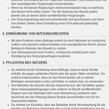
den nachfolgenden Regelungen einverstanden.
Wenn du mit diesen Regelungen nicht einverstanden bist, so darfst du
das Board nicht weiter nutzen. Für die Nutzung des Boards gelten
jeweils die an dieser Stelle veröffentlichten Regelungen.
Der Nutzungsvertrag wird auf unbestimmte Zeit geschlossen und kann
von beiden Seiten ohne Einhaltung einer Frist jederzeit gekündigt
werden.
2. EINRÄUMUNG VON NUTZUNGSRECHTEN
Mit dem Erstellen eines Beitrags erteilst du dem Betreiber ein einfaches,
zeitlich und räumlich unbeschränktes und unentgeltliches Recht, deinen
Beitrag im Rahmen des Boards zu nutzen.
Das Nutzungsrecht nach Punkt 2, Unterpunkt a bleibt auch nach
Kündigung des Nutzungsvertrages bestehen.
3. PFLICHTEN DES NUTZERS
Du erklärst mit der Erstellung eines Beitrags, dass er keine Inhalte
enthält, die gegen geltendes Recht oder die guten Sitten verstoßen. Du
erklärst insbesondere, dass du das Recht besitzt, die in deinen
Beiträgen verwendeten Links und Bilder zu setzen bzw. zu verwenden.
Der Betreiber des Boards übt das Hausrecht aus. Bei Verstößen gegen
diese Nutzungsbedingungen oder anderer im Board veröffentlichten
Regeln kann der Betreiber dich nach Abmahnung zeitweise oder
dauerhaft von der Nutzung dieses Boards ausschließen und dir ein
Hausverbot erteilen.
Du nimmst zur Kenntnis, dass der Betreiber keine Verantwortung für die
Inhalte von Beiträgen übernimmt, die er nicht selbst erstellt hat oder die