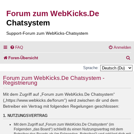
Forum zum WebKicks.De
Chatsystem
Support-Forum zum WebKicks-Chatsystem
FAQ
Anmelden
S
Foren-Übersicht
u
Sprache:
c
Forum zum WebKicks.De Chatsystem -
Registrierung
h
e
Mit dem Zugriff auf „Forum zum WebKicks.De Chatsystem“
(„https://www.webkicks.de/forum“) wird zwischen dir und dem
Betreiber ein Vertrag mit folgenden Regelungen geschlossen:
1. NUTZUNGSVERTRAG
Mit dem Zugriff auf „Forum zum WebKicks.De Chatsystem“ (im
Folgenden „das Board“) schließt du einen Nutzungsvertrag mit dem
Betreiber des Boards ab (im Folgenden „Betreiber“) und erklärst dich mit