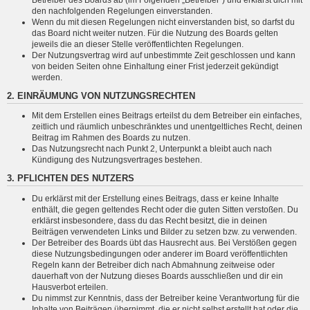
den nachfolgenden Regelungen einverstanden.
Wenn du mit diesen Regelungen nicht einverstanden bist, so darfst du
das Board nicht weiter nutzen. Für die Nutzung des Boards gelten
jeweils die an dieser Stelle veröffentlichten Regelungen.
Der Nutzungsvertrag wird auf unbestimmte Zeit geschlossen und kann
von beiden Seiten ohne Einhaltung einer Frist jederzeit gekündigt
werden.
2. EINRÄUMUNG VON NUTZUNGSRECHTEN
Mit dem Erstellen eines Beitrags erteilst du dem Betreiber ein einfaches,
zeitlich und räumlich unbeschränktes und unentgeltliches Recht, deinen
Beitrag im Rahmen des Boards zu nutzen.
Das Nutzungsrecht nach Punkt 2, Unterpunkt a bleibt auch nach
Kündigung des Nutzungsvertrages bestehen.
3. PFLICHTEN DES NUTZERS
Du erklärst mit der Erstellung eines Beitrags, dass er keine Inhalte
enthält, die gegen geltendes Recht oder die guten Sitten verstoßen. Du
erklärst insbesondere, dass du das Recht besitzt, die in deinen
Beiträgen verwendeten Links und Bilder zu setzen bzw. zu verwenden.
Der Betreiber des Boards übt das Hausrecht aus. Bei Verstößen gegen
diese Nutzungsbedingungen oder anderer im Board veröffentlichten
Regeln kann der Betreiber dich nach Abmahnung zeitweise oder
dauerhaft von der Nutzung dieses Boards ausschließen und dir ein
Hausverbot erteilen.
Du nimmst zur Kenntnis, dass der Betreiber keine Verantwortung für die
Inhalte von Beiträgen übernimmt, die er nicht selbst erstellt hat oder die