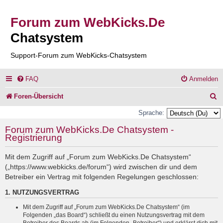
Forum zum WebKicks.De
Chatsystem
Support-Forum zum WebKicks-Chatsystem
FAQ
Anmelden
S
Foren-Übersicht
u
Sprache:
c
Forum zum WebKicks.De Chatsystem -
Registrierung
h
e
Mit dem Zugriff auf „Forum zum WebKicks.De Chatsystem“
(„https://www.webkicks.de/forum“) wird zwischen dir und dem
Betreiber ein Vertrag mit folgenden Regelungen geschlossen:
1. NUTZUNGSVERTRAG
Mit dem Zugriff auf „Forum zum WebKicks.De Chatsystem“ (im
Folgenden „das Board“) schließt du einen Nutzungsvertrag mit dem
Betreiber des Boards ab (im Folgenden „Betreiber“) und erklärst dich mit