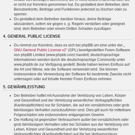
er nicht zur Kenntnis genommen hat. Du gestattest dem Betreiber, dein
Benutzerkonto, Beiträge und Funktionen jederzeit zu löschen oder zu
sperren.
Du gestattest dem Betreiber darüber hinaus, deine Beiträge
abzuändern, sofern sie gegen o. g. Regeln verstoßen oder geeignet
sind, dem Betreiber oder einem Dritten Schaden zuzufügen.
4. GENERAL PUBLIC LICENSE
Du nimmst zur Kenntnis, dass es sich bei phpBB um eine unter der „
GNU General Public License v2
“ (GPL) bereitgestellten Foren-Software
von phpBB Limited (www.phpbb.com) handelt; deutschsprachige
Informationen werden durch die deutschsprachige Community unter
www.phpbb.de zur Verfügung gestellt. Beide haben keinen Einfluss auf
die Art und Weise, wie die Software verwendet wird. Sie können
insbesondere die Verwendung der Software für bestimmte Zwecke nicht
untersagen oder auf Inhalte fremder Foren Einfluss nehmen.
5. GEWÄHRLEISTUNG
Der Betreiber haftet mit Ausnahme der Verletzung von Leben, Körper
und Gesundheit und der Verletzung wesentlicher Vertragspflichten
(Kardinalpflichten) nur für Schäden, die auf ein vorsätzliches oder grob
fahrlässiges Verhalten zurückzuführen sind. Dies gilt auch für mittelbare
Folgeschäden wie insbesondere entgangenen Gewinn.
Die Haftung ist gegenüber Verbrauchern außer bei vorsätzlichem oder
grob fahrlässigem Verhalten oder bei Schäden aus der Verletzung von
Leben, Körper und Gesundheit und der Verletzung wesentlicher
Vertragspflichten (Kardinalpflichten) auf die bei Vertragsschluss