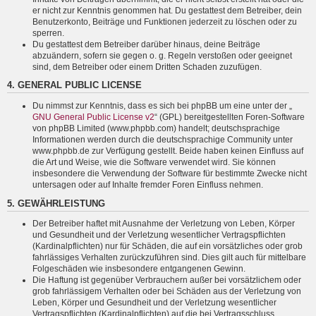
er nicht zur Kenntnis genommen hat. Du gestattest dem Betreiber, dein
Benutzerkonto, Beiträge und Funktionen jederzeit zu löschen oder zu
sperren.
Du gestattest dem Betreiber darüber hinaus, deine Beiträge
abzuändern, sofern sie gegen o. g. Regeln verstoßen oder geeignet
sind, dem Betreiber oder einem Dritten Schaden zuzufügen.
4. GENERAL PUBLIC LICENSE
Du nimmst zur Kenntnis, dass es sich bei phpBB um eine unter der „
GNU General Public License v2
“ (GPL) bereitgestellten Foren-Software
von phpBB Limited (www.phpbb.com) handelt; deutschsprachige
Informationen werden durch die deutschsprachige Community unter
www.phpbb.de zur Verfügung gestellt. Beide haben keinen Einfluss auf
die Art und Weise, wie die Software verwendet wird. Sie können
insbesondere die Verwendung der Software für bestimmte Zwecke nicht
untersagen oder auf Inhalte fremder Foren Einfluss nehmen.
5. GEWÄHRLEISTUNG
Der Betreiber haftet mit Ausnahme der Verletzung von Leben, Körper
und Gesundheit und der Verletzung wesentlicher Vertragspflichten
(Kardinalpflichten) nur für Schäden, die auf ein vorsätzliches oder grob
fahrlässiges Verhalten zurückzuführen sind. Dies gilt auch für mittelbare
Folgeschäden wie insbesondere entgangenen Gewinn.
Die Haftung ist gegenüber Verbrauchern außer bei vorsätzlichem oder
grob fahrlässigem Verhalten oder bei Schäden aus der Verletzung von
Leben, Körper und Gesundheit und der Verletzung wesentlicher
Vertragspflichten (Kardinalpflichten) auf die bei Vertragsschluss