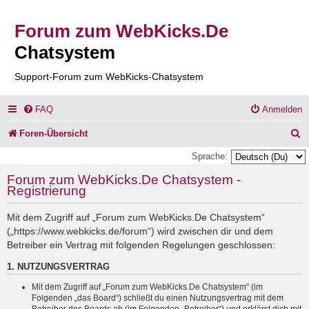
Forum zum WebKicks.De
Chatsystem
Support-Forum zum WebKicks-Chatsystem
FAQ
Anmelden
S
Foren-Übersicht
u
Sprache:
c
Forum zum WebKicks.De Chatsystem -
Registrierung
h
e
Mit dem Zugriff auf „Forum zum WebKicks.De Chatsystem“
(„https://www.webkicks.de/forum“) wird zwischen dir und dem
Betreiber ein Vertrag mit folgenden Regelungen geschlossen:
1. NUTZUNGSVERTRAG
Mit dem Zugriff auf „Forum zum WebKicks.De Chatsystem“ (im
Folgenden „das Board“) schließt du einen Nutzungsvertrag mit dem
Betreiber des Boards ab (im Folgenden „Betreiber“) und erklärst dich mit