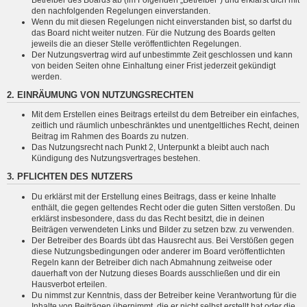
den nachfolgenden Regelungen einverstanden.
Wenn du mit diesen Regelungen nicht einverstanden bist, so darfst du
das Board nicht weiter nutzen. Für die Nutzung des Boards gelten
jeweils die an dieser Stelle veröffentlichten Regelungen.
Der Nutzungsvertrag wird auf unbestimmte Zeit geschlossen und kann
von beiden Seiten ohne Einhaltung einer Frist jederzeit gekündigt
werden.
2. EINRÄUMUNG VON NUTZUNGSRECHTEN
Mit dem Erstellen eines Beitrags erteilst du dem Betreiber ein einfaches,
zeitlich und räumlich unbeschränktes und unentgeltliches Recht, deinen
Beitrag im Rahmen des Boards zu nutzen.
Das Nutzungsrecht nach Punkt 2, Unterpunkt a bleibt auch nach
Kündigung des Nutzungsvertrages bestehen.
3. PFLICHTEN DES NUTZERS
Du erklärst mit der Erstellung eines Beitrags, dass er keine Inhalte
enthält, die gegen geltendes Recht oder die guten Sitten verstoßen. Du
erklärst insbesondere, dass du das Recht besitzt, die in deinen
Beiträgen verwendeten Links und Bilder zu setzen bzw. zu verwenden.
Der Betreiber des Boards übt das Hausrecht aus. Bei Verstößen gegen
diese Nutzungsbedingungen oder anderer im Board veröffentlichten
Regeln kann der Betreiber dich nach Abmahnung zeitweise oder
dauerhaft von der Nutzung dieses Boards ausschließen und dir ein
Hausverbot erteilen.
Du nimmst zur Kenntnis, dass der Betreiber keine Verantwortung für die
Inhalte von Beiträgen übernimmt, die er nicht selbst erstellt hat oder die