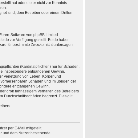
stellt hat oder die er nicht zur Kenntnis
ren.
gnet sind, dem Betreiber oder einem Dritten
n Foren-Software von phpBB Limited
.de zur Verfügung gestellt. Beide haben
ware für bestimmte Zwecke nicht untersagen
spflichten (Kardinalpflichten) nur für Schäden,
n wie insbesondere entgangenen Gewinn.
er Verletzung von Leben, Körper und
ise vorhersehbaren Schäden und im übrigen der
besondere entgangenen Gewinn.
er grob fahrlässigem Verhalten des Betreibers
n Durchschnittsschäden begrenzt. Dies gilt
eibers.
er per E-Mail mitgeteilt.
ber und dem Nutzer bestehende