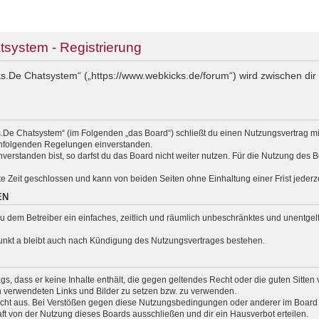
ystem - Registrierung
.De Chatsystem“ („https://www.webkicks.de/forum“) wird zwischen dir 
.De Chatsystem“ (im Folgenden „das Board“) schließt du einen Nutzungsvertrag m
nachfolgenden Regelungen einverstanden.
erstanden bist, so darfst du das Board nicht weiter nutzen. Für die Nutzung des Bo
e Zeit geschlossen und kann von beiden Seiten ohne Einhaltung einer Frist jederz
EN
t du dem Betreiber ein einfaches, zeitlich und räumlich unbeschränktes und unentg
unkt a bleibt auch nach Kündigung des Nutzungsvertrages bestehen.
rags, dass er keine Inhalte enthält, die gegen geltendes Recht oder die guten Sitte
en verwendeten Links und Bilder zu setzen bzw. zu verwenden.
cht aus. Bei Verstößen gegen diese Nutzungsbedingungen oder anderer im Board v
 von der Nutzung dieses Boards ausschließen und dir ein Hausverbot erteilen.