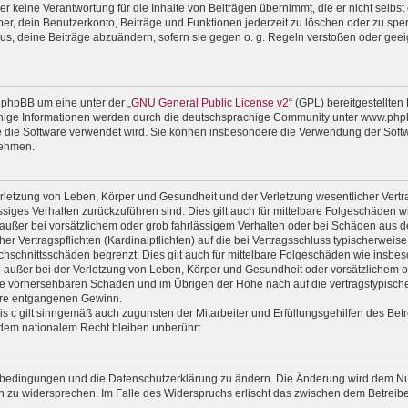
 keine Verantwortung für die Inhalte von Beiträgen übernimmt, die er nicht selbst er
r, dein Benutzerkonto, Beiträge und Funktionen jederzeit zu löschen oder zu sper
us, deine Beiträge abzuändern, sofern sie gegen o. g. Regeln verstoßen oder geei
 phpBB um eine unter der „
GNU General Public License v2
“ (GPL) bereitgestellte
ige Informationen werden durch die deutschsprachige Community unter www.phpbb
wie die Software verwendet wird. Sie können insbesondere die Verwendung der Soft
nehmen.
rletzung von Leben, Körper und Gesundheit und der Verletzung wesentlicher Vertrag
lässiges Verhalten zurückzuführen sind. Dies gilt auch für mittelbare Folgeschäde
außer bei vorsätzlichem oder grob fahrlässigem Verhalten oder bei Schäden aus d
er Vertragspflichten (Kardinalpflichten) auf die bei Vertragsschluss typischerwe
chschnittsschäden begrenzt. Dies gilt auch für mittelbare Folgeschäden wie ins
außer bei der Verletzung von Leben, Körper und Gesundheit oder vorsätzlichem od
ise vorhersehbaren Schäden und im Übrigen der Höhe nach auf die vertragstypische
ere entgangenen Gewinn.
 c gilt sinngemäß auch zugunsten der Mitarbeiter und Erfüllungsgehilfen des Betr
dem nationalem Recht bleiben unberührt.
gsbedingungen und die Datenschutzerklärung zu ändern. Die Änderung wird dem Nutz
en zu widersprechen. Im Falle des Widerspruchs erlischt das zwischen dem Betrei