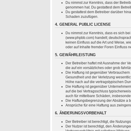
Du nimmst zur Kenntnis, dass der Betreiber
genommen hat. Du gestattest dem Betreibe
Du gestattest dem Betreiber darüber hina
Schaden zuzufügen.
4. GENERAL PUBLIC LICENSE
Du nimmst zur Kenntnis, dass es sich bei
(www.phpbb.com) handelt; deutschsprach
keinen Einfluss auf die Art und Weise, 
oder auf Inhalte fremder Foren Einfluss 
5. GEWÄHRLEISTUNG
Der Betreiber haftet mit Ausnahme der Ve
die auf ein vorsätzliches oder grob fahr
Die Haftung ist gegenüber Verbrauchern 
Gesundheit und der Verletzung wesentlich
Höhe nach auf die vertragstypischen Dur
Die Haftung ist gegenüber Unternehmern 
auf die bei Vertragsschluss typischerwe
auch für mittelbare Schäden, insbesond
Die Haftungsbegrenzung der Absätze a bis
Ansprüche für eine Haftung aus zwingen
6. ÄNDERUNGSVORBEHALT
Der Betreiber ist berechtigt, die Nutzun
Der Nutzer ist berechtigt, den Änderung
Vertragsverhältnis mit sofortiger Wirkung.