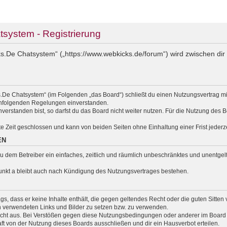
ystem - Registrierung
.De Chatsystem“ („https://www.webkicks.de/forum“) wird zwischen dir 
.De Chatsystem“ (im Folgenden „das Board“) schließt du einen Nutzungsvertrag m
nachfolgenden Regelungen einverstanden.
erstanden bist, so darfst du das Board nicht weiter nutzen. Für die Nutzung des Bo
e Zeit geschlossen und kann von beiden Seiten ohne Einhaltung einer Frist jederz
EN
t du dem Betreiber ein einfaches, zeitlich und räumlich unbeschränktes und unentg
unkt a bleibt auch nach Kündigung des Nutzungsvertrages bestehen.
rags, dass er keine Inhalte enthält, die gegen geltendes Recht oder die guten Sitte
en verwendeten Links und Bilder zu setzen bzw. zu verwenden.
cht aus. Bei Verstößen gegen diese Nutzungsbedingungen oder anderer im Board v
 von der Nutzung dieses Boards ausschließen und dir ein Hausverbot erteilen.