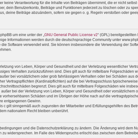
 keine Verantwortung für die Inhalte von Beiträgen übernimmt, die er nicht selbst er
r, dein Benutzerkonto, Beiträge und Funktionen jederzeit zu löschen oder zu sper
us, deine Beiträge abzuändern, sofern sie gegen o. g. Regeln verstoßen oder geei
 phpBB um eine unter der „
GNU General Public License v2
“ (GPL) bereitgestellte
ige Informationen werden durch die deutschsprachige Community unter www.phpbb
wie die Software verwendet wird. Sie können insbesondere die Verwendung der Soft
nehmen.
rletzung von Leben, Körper und Gesundheit und der Verletzung wesentlicher Vertrag
lässiges Verhalten zurückzuführen sind. Dies gilt auch für mittelbare Folgeschäde
außer bei vorsätzlichem oder grob fahrlässigem Verhalten oder bei Schäden aus d
er Vertragspflichten (Kardinalpflichten) auf die bei Vertragsschluss typischerwe
chschnittsschäden begrenzt. Dies gilt auch für mittelbare Folgeschäden wie ins
außer bei der Verletzung von Leben, Körper und Gesundheit oder vorsätzlichem od
ise vorhersehbaren Schäden und im Übrigen der Höhe nach auf die vertragstypische
ere entgangenen Gewinn.
 c gilt sinngemäß auch zugunsten der Mitarbeiter und Erfüllungsgehilfen des Betr
dem nationalem Recht bleiben unberührt.
gsbedingungen und die Datenschutzerklärung zu ändern. Die Änderung wird dem Nutz
en zu widersprechen. Im Falle des Widerspruchs erlischt das zwischen dem Betrei