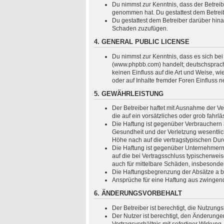
Du nimmst zur Kenntnis, dass der Betreiber
genommen hat. Du gestattest dem Betreibe
Du gestattest dem Betreiber darüber hina
Schaden zuzufügen.
4. GENERAL PUBLIC LICENSE
Du nimmst zur Kenntnis, dass es sich bei
(www.phpbb.com) handelt; deutschsprach
keinen Einfluss auf die Art und Weise, 
oder auf Inhalte fremder Foren Einfluss 
5. GEWÄHRLEISTUNG
Der Betreiber haftet mit Ausnahme der Ve
die auf ein vorsätzliches oder grob fahr
Die Haftung ist gegenüber Verbrauchern 
Gesundheit und der Verletzung wesentlich
Höhe nach auf die vertragstypischen Dur
Die Haftung ist gegenüber Unternehmern 
auf die bei Vertragsschluss typischerwe
auch für mittelbare Schäden, insbesond
Die Haftungsbegrenzung der Absätze a bis
Ansprüche für eine Haftung aus zwingen
6. ÄNDERUNGSVORBEHALT
Der Betreiber ist berechtigt, die Nutzun
Der Nutzer ist berechtigt, den Änderung
Vertragsverhältnis mit sofortiger Wirkung.