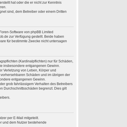
stellt hat oder die er nicht zur Kenntnis
ren.
gnet sind, dem Betreiber oder einem Dritten
n Foren-Software von phpBB Limited
.de zur Verfügung gestellt. Beide haben
ware für bestimmte Zwecke nicht untersagen
spflichten (Kardinalpflichten) nur für Schäden,
n wie insbesondere entgangenen Gewinn.
er Verletzung von Leben, Körper und
ise vorhersehbaren Schäden und im übrigen der
besondere entgangenen Gewinn.
er grob fahrlässigem Verhalten des Betreibers
n Durchschnittsschäden begrenzt. Dies gilt
eibers.
er per E-Mail mitgeteilt.
ber und dem Nutzer bestehende