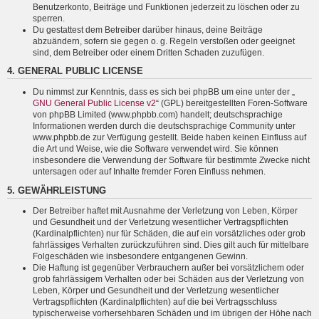
Benutzerkonto, Beiträge und Funktionen jederzeit zu löschen oder zu
sperren.
Du gestattest dem Betreiber darüber hinaus, deine Beiträge
abzuändern, sofern sie gegen o. g. Regeln verstoßen oder geeignet
sind, dem Betreiber oder einem Dritten Schaden zuzufügen.
4. GENERAL PUBLIC LICENSE
Du nimmst zur Kenntnis, dass es sich bei phpBB um eine unter der „
GNU General Public License v2
“ (GPL) bereitgestellten Foren-Software
von phpBB Limited (www.phpbb.com) handelt; deutschsprachige
Informationen werden durch die deutschsprachige Community unter
www.phpbb.de zur Verfügung gestellt. Beide haben keinen Einfluss auf
die Art und Weise, wie die Software verwendet wird. Sie können
insbesondere die Verwendung der Software für bestimmte Zwecke nicht
untersagen oder auf Inhalte fremder Foren Einfluss nehmen.
5. GEWÄHRLEISTUNG
Der Betreiber haftet mit Ausnahme der Verletzung von Leben, Körper
und Gesundheit und der Verletzung wesentlicher Vertragspflichten
(Kardinalpflichten) nur für Schäden, die auf ein vorsätzliches oder grob
fahrlässiges Verhalten zurückzuführen sind. Dies gilt auch für mittelbare
Folgeschäden wie insbesondere entgangenen Gewinn.
Die Haftung ist gegenüber Verbrauchern außer bei vorsätzlichem oder
grob fahrlässigem Verhalten oder bei Schäden aus der Verletzung von
Leben, Körper und Gesundheit und der Verletzung wesentlicher
Vertragspflichten (Kardinalpflichten) auf die bei Vertragsschluss
typischerweise vorhersehbaren Schäden und im übrigen der Höhe nach