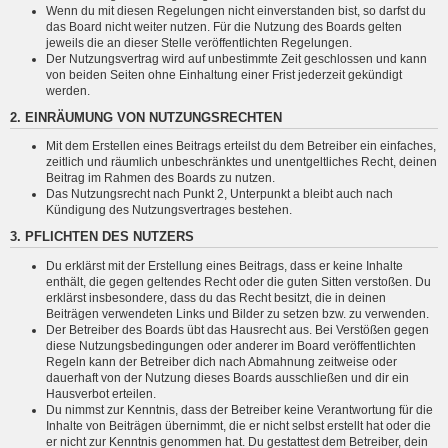
Wenn du mit diesen Regelungen nicht einverstanden bist, so darfst du
das Board nicht weiter nutzen. Für die Nutzung des Boards gelten
jeweils die an dieser Stelle veröffentlichten Regelungen.
Der Nutzungsvertrag wird auf unbestimmte Zeit geschlossen und kann
von beiden Seiten ohne Einhaltung einer Frist jederzeit gekündigt
werden.
2. EINRÄUMUNG VON NUTZUNGSRECHTEN
Mit dem Erstellen eines Beitrags erteilst du dem Betreiber ein einfaches,
zeitlich und räumlich unbeschränktes und unentgeltliches Recht, deinen
Beitrag im Rahmen des Boards zu nutzen.
Das Nutzungsrecht nach Punkt 2, Unterpunkt a bleibt auch nach
Kündigung des Nutzungsvertrages bestehen.
3. PFLICHTEN DES NUTZERS
Du erklärst mit der Erstellung eines Beitrags, dass er keine Inhalte
enthält, die gegen geltendes Recht oder die guten Sitten verstoßen. Du
erklärst insbesondere, dass du das Recht besitzt, die in deinen
Beiträgen verwendeten Links und Bilder zu setzen bzw. zu verwenden.
Der Betreiber des Boards übt das Hausrecht aus. Bei Verstößen gegen
diese Nutzungsbedingungen oder anderer im Board veröffentlichten
Regeln kann der Betreiber dich nach Abmahnung zeitweise oder
dauerhaft von der Nutzung dieses Boards ausschließen und dir ein
Hausverbot erteilen.
Du nimmst zur Kenntnis, dass der Betreiber keine Verantwortung für die
Inhalte von Beiträgen übernimmt, die er nicht selbst erstellt hat oder die
er nicht zur Kenntnis genommen hat. Du gestattest dem Betreiber, dein