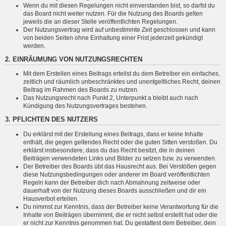
Wenn du mit diesen Regelungen nicht einverstanden bist, so darfst du
das Board nicht weiter nutzen. Für die Nutzung des Boards gelten
jeweils die an dieser Stelle veröffentlichten Regelungen.
Der Nutzungsvertrag wird auf unbestimmte Zeit geschlossen und kann
von beiden Seiten ohne Einhaltung einer Frist jederzeit gekündigt
werden.
2. EINRÄUMUNG VON NUTZUNGSRECHTEN
Mit dem Erstellen eines Beitrags erteilst du dem Betreiber ein einfaches,
zeitlich und räumlich unbeschränktes und unentgeltliches Recht, deinen
Beitrag im Rahmen des Boards zu nutzen.
Das Nutzungsrecht nach Punkt 2, Unterpunkt a bleibt auch nach
Kündigung des Nutzungsvertrages bestehen.
3. PFLICHTEN DES NUTZERS
Du erklärst mit der Erstellung eines Beitrags, dass er keine Inhalte
enthält, die gegen geltendes Recht oder die guten Sitten verstoßen. Du
erklärst insbesondere, dass du das Recht besitzt, die in deinen
Beiträgen verwendeten Links und Bilder zu setzen bzw. zu verwenden.
Der Betreiber des Boards übt das Hausrecht aus. Bei Verstößen gegen
diese Nutzungsbedingungen oder anderer im Board veröffentlichten
Regeln kann der Betreiber dich nach Abmahnung zeitweise oder
dauerhaft von der Nutzung dieses Boards ausschließen und dir ein
Hausverbot erteilen.
Du nimmst zur Kenntnis, dass der Betreiber keine Verantwortung für die
Inhalte von Beiträgen übernimmt, die er nicht selbst erstellt hat oder die
er nicht zur Kenntnis genommen hat. Du gestattest dem Betreiber, dein