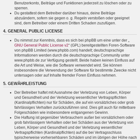
Benutzerkonto, Beiträge und Funktionen jederzeit zu löschen oder zu
sperren.
Du gestattest dem Betreiber darüber hinaus, deine Beiträge
abzuändern, sofern sie gegen o. g. Regeln verstoßen oder geeignet
sind, dem Betreiber oder einem Dritten Schaden zuzufügen.
4. GENERAL PUBLIC LICENSE
Du nimmst zur Kenntnis, dass es sich bei phpBB um eine unter der „
GNU General Public License v2
“ (GPL) bereitgestellten Foren-Software
von phpBB Limited (www.phpbb.com) handelt; deutschsprachige
Informationen werden durch die deutschsprachige Community unter
www.phpbb.de zur Verfügung gestellt. Beide haben keinen Einfluss auf
die Art und Weise, wie die Software verwendet wird. Sie können
insbesondere die Verwendung der Software für bestimmte Zwecke nicht
untersagen oder auf Inhalte fremder Foren Einfluss nehmen.
5. GEWÄHRLEISTUNG
Der Betreiber haftet mit Ausnahme der Verletzung von Leben, Körper
und Gesundheit und der Verletzung wesentlicher Vertragspflichten
(Kardinalpflichten) nur für Schäden, die auf ein vorsätzliches oder grob
fahrlässiges Verhalten zurückzuführen sind. Dies gilt auch für mittelbare
Folgeschäden wie insbesondere entgangenen Gewinn.
Die Haftung ist gegenüber Verbrauchern außer bei vorsätzlichem oder
grob fahrlässigem Verhalten oder bei Schäden aus der Verletzung von
Leben, Körper und Gesundheit und der Verletzung wesentlicher
Vertragspflichten (Kardinalpflichten) auf die bei Vertragsschluss
typischerweise vorhersehbaren Schäden und im übrigen der Höhe nach