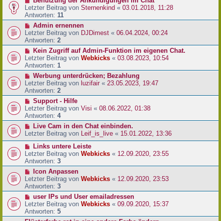
Benutzung der Ankündigungen im Chat
Letzter Beitrag von
Sternenkind
«
03.01.2018, 11:28
Antworten:
11
Admin ernennen
Letzter Beitrag von
DJDimest
«
06.04.2024, 00:24
Antworten:
2
Kein Zugriff auf Admin-Funktion im eigenen Chat.
Letzter Beitrag von
Webkicks
«
03.08.2023, 10:54
Antworten:
1
Werbung unterdrücken; Bezahlung
Letzter Beitrag von
luzifair
«
23.05.2023, 19:47
Antworten:
2
Support - Hilfe
Letzter Beitrag von
Visi
«
08.06.2022, 01:38
Antworten:
4
Live Cam in den Chat einbinden.
Letzter Beitrag von
Leif_is_live
«
15.01.2022, 13:36
Links untere Leiste
Letzter Beitrag von
Webkicks
«
12.09.2020, 23:55
Antworten:
3
Icon Anpassen
Letzter Beitrag von
Webkicks
«
12.09.2020, 23:53
Antworten:
3
user IPs und User emailadressen
Letzter Beitrag von
Webkicks
«
09.09.2020, 15:37
Antworten:
5