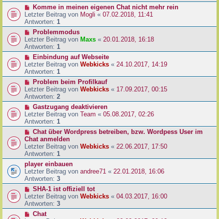
Komme in meinen eigenen Chat nicht mehr rein
Letzter Beitrag von
Mogli
«
07.02.2018, 11:41
Antworten:
1
Problemmodus
Letzter Beitrag von
Maxs
«
20.01.2018, 16:18
Antworten:
1
Einbindung auf Webseite
Letzter Beitrag von
Webkicks
«
24.10.2017, 14:19
Antworten:
1
Problem beim Profilkauf
Letzter Beitrag von
Webkicks
«
17.09.2017, 00:15
Antworten:
2
Gastzugang deaktivieren
Letzter Beitrag von
Team
«
05.08.2017, 02:26
Antworten:
1
Chat über Wordpress betreiben, bzw. Wordpess User im
Chat anmelden
Letzter Beitrag von
Webkicks
«
22.06.2017, 17:50
Antworten:
1
player einbauen
Letzter Beitrag von
andree71
«
22.01.2018, 16:06
Antworten:
3
SHA-1 ist offiziell tot
Letzter Beitrag von
Webkicks
«
04.03.2017, 16:00
Antworten:
3
Chat