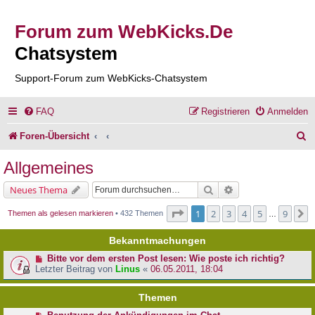
Forum zum WebKicks.De
Chatsystem
Support-Forum zum WebKicks-Chatsystem
FAQ
Registrieren
Anmelden
S
Foren-Übersicht
u
Allgemeines
c
Suche
Erweiterte Suche
Neues Thema
h
Seite
1
von
9
1
2
3
4
5
9
N
Themen als gelesen markieren
• 432 Themen
…
e
Bekanntmachungen
Bitte vor dem ersten Post lesen: Wie poste ich richtig?
Letzter Beitrag von
Linus
«
06.05.2011, 18:04
Themen