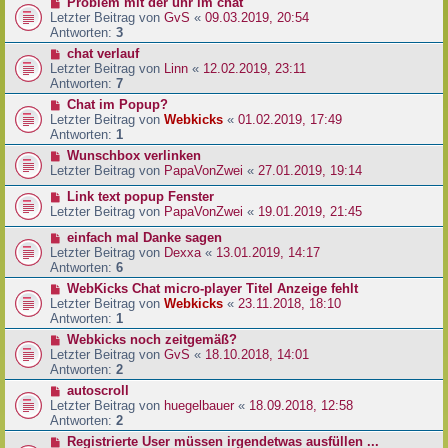
Problem mit der uhr im chat
Letzter Beitrag von
GvS
«
09.03.2019, 20:54
Antworten:
3
chat verlauf
Letzter Beitrag von
Linn
«
12.02.2019, 23:11
Antworten:
7
Chat im Popup?
Letzter Beitrag von
Webkicks
«
01.02.2019, 17:49
Antworten:
1
Wunschbox verlinken
Letzter Beitrag von
PapaVonZwei
«
27.01.2019, 19:14
Link text popup Fenster
Letzter Beitrag von
PapaVonZwei
«
19.01.2019, 21:45
einfach mal Danke sagen
Letzter Beitrag von
Dexxa
«
13.01.2019, 14:17
Antworten:
6
WebKicks Chat micro-player Titel Anzeige fehlt
Letzter Beitrag von
Webkicks
«
23.11.2018, 18:10
Antworten:
1
Webkicks noch zeitgemäß?
Letzter Beitrag von
GvS
«
18.10.2018, 14:01
Antworten:
2
autoscroll
Letzter Beitrag von
huegelbauer
«
18.09.2018, 12:58
Antworten:
2
Registrierte User müssen irgendetwas ausfüllen ...