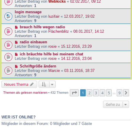
Letzter Beitrag von
Webkicks
«
02.02.2017, 09:12
Antworten:
1
login message
Letzter Beitrag von
luzifair
«
12.03.2017, 19:02
Antworten:
9
brauch hilfe wegen radio
Letzter Beitrag von
Flächenblitz
«
08.01.2017, 14:12
Antworten:
1
radio einbauen
Letzter Beitrag von
rosie
«
15.12.2016, 23:29
ich bräuchte hilfe bei meinem chat
Letzter Beitrag von
rosie
«
14.12.2016, 23:04
Schriftgröße ändern
Letzter Beitrag von
Marcie
«
03.11.2016, 18:37
Antworten:
9
Neues Thema
Seite
1
von
9
1
2
3
4
5
9
N
Themen als gelesen markieren
• 432 Themen
…
Gehe zu
WER IST ONLINE?
Mitglieder in diesem Forum: 0 Mitglieder und 7 Gäste