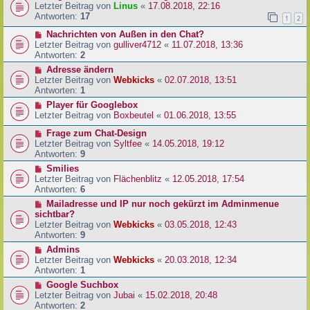
Letzter Beitrag von
Linus
«
17.08.2018, 22:16
Antworten:
17
1
2
Nachrichten von Außen in den Chat?
Letzter Beitrag von
gulliver4712
«
11.07.2018, 13:36
Antworten:
2
Adresse ändern
Letzter Beitrag von
Webkicks
«
02.07.2018, 13:51
Antworten:
1
Player für Googlebox
Letzter Beitrag von
Boxbeutel
«
01.06.2018, 13:55
Frage zum Chat-Design
Letzter Beitrag von
Syltfee
«
14.05.2018, 19:12
Antworten:
9
Smilies
Letzter Beitrag von
Flächenblitz
«
12.05.2018, 17:54
Antworten:
6
Mailadresse und IP nur noch gekürzt im Adminmenue
sichtbar?
Letzter Beitrag von
Webkicks
«
03.05.2018, 12:43
Antworten:
9
Admins
Letzter Beitrag von
Webkicks
«
20.03.2018, 12:34
Antworten:
1
Google Suchbox
Letzter Beitrag von
Jubai
«
15.02.2018, 20:48
Antworten:
2