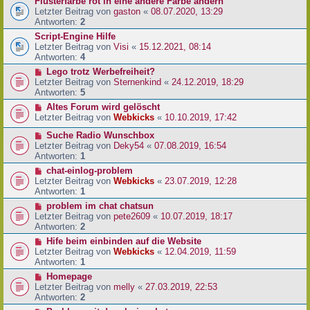
Flüsterfarbe rot in eine andere Farbe ändern
Letzter Beitrag von
gaston
«
08.07.2020, 13:29
Antworten:
2
Script-Engine Hilfe
Letzter Beitrag von
Visi
«
15.12.2021, 08:14
Antworten:
4
Lego trotz Werbefreiheit?
Letzter Beitrag von
Sternenkind
«
24.12.2019, 18:29
Antworten:
5
Altes Forum wird gelöscht
Letzter Beitrag von
Webkicks
«
10.10.2019, 17:42
Suche Radio Wunschbox
Letzter Beitrag von
Deky54
«
07.08.2019, 16:54
Antworten:
1
chat-einlog-problem
Letzter Beitrag von
Webkicks
«
23.07.2019, 12:28
Antworten:
1
problem im chat chatsun
Letzter Beitrag von
pete2609
«
10.07.2019, 18:17
Antworten:
2
Hife beim einbinden auf die Website
Letzter Beitrag von
Webkicks
«
12.04.2019, 11:59
Antworten:
1
Homepage
Letzter Beitrag von
melly
«
27.03.2019, 22:53
Antworten:
2