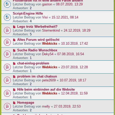
Flüsterfarbe rot in eine andere Farbe ändern
Letzter Beitrag von
gaston
«
08.07.2020, 13:29
Antworten:
2
Script-Engine Hilfe
Letzter Beitrag von
Visi
«
15.12.2021, 08:14
Antworten:
4
Lego trotz Werbefreiheit?
Letzter Beitrag von
Sternenkind
«
24.12.2019, 18:29
Antworten:
5
Altes Forum wird gelöscht
Letzter Beitrag von
Webkicks
«
10.10.2019, 17:42
Suche Radio Wunschbox
Letzter Beitrag von
Deky54
«
07.08.2019, 16:54
Antworten:
1
chat-einlog-problem
Letzter Beitrag von
Webkicks
«
23.07.2019, 12:28
Antworten:
1
problem im chat chatsun
Letzter Beitrag von
pete2609
«
10.07.2019, 18:17
Antworten:
2
Hife beim einbinden auf die Website
Letzter Beitrag von
Webkicks
«
12.04.2019, 11:59
Antworten:
1
Homepage
Letzter Beitrag von
melly
«
27.03.2019, 22:53
Antworten:
2