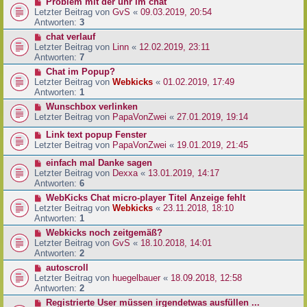
Problem mit der uhr im chat
Letzter Beitrag von
GvS
«
09.03.2019, 20:54
Antworten:
3
chat verlauf
Letzter Beitrag von
Linn
«
12.02.2019, 23:11
Antworten:
7
Chat im Popup?
Letzter Beitrag von
Webkicks
«
01.02.2019, 17:49
Antworten:
1
Wunschbox verlinken
Letzter Beitrag von
PapaVonZwei
«
27.01.2019, 19:14
Link text popup Fenster
Letzter Beitrag von
PapaVonZwei
«
19.01.2019, 21:45
einfach mal Danke sagen
Letzter Beitrag von
Dexxa
«
13.01.2019, 14:17
Antworten:
6
WebKicks Chat micro-player Titel Anzeige fehlt
Letzter Beitrag von
Webkicks
«
23.11.2018, 18:10
Antworten:
1
Webkicks noch zeitgemäß?
Letzter Beitrag von
GvS
«
18.10.2018, 14:01
Antworten:
2
autoscroll
Letzter Beitrag von
huegelbauer
«
18.09.2018, 12:58
Antworten:
2
Registrierte User müssen irgendetwas ausfüllen ...