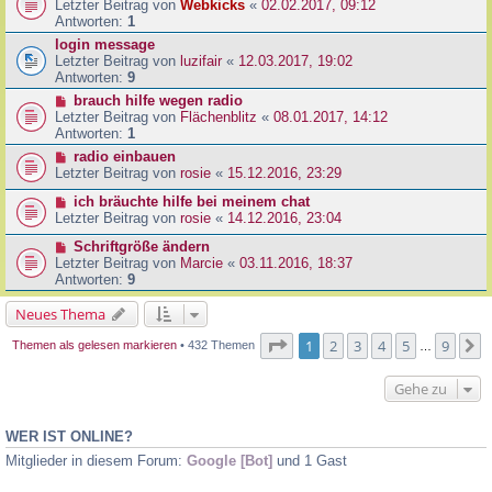
Letzter Beitrag von
Webkicks
«
02.02.2017, 09:12
Antworten:
1
login message
Letzter Beitrag von
luzifair
«
12.03.2017, 19:02
Antworten:
9
brauch hilfe wegen radio
Letzter Beitrag von
Flächenblitz
«
08.01.2017, 14:12
Antworten:
1
radio einbauen
Letzter Beitrag von
rosie
«
15.12.2016, 23:29
ich bräuchte hilfe bei meinem chat
Letzter Beitrag von
rosie
«
14.12.2016, 23:04
Schriftgröße ändern
Letzter Beitrag von
Marcie
«
03.11.2016, 18:37
Antworten:
9
Neues Thema
Seite
1
von
9
1
2
3
4
5
9
N
Themen als gelesen markieren
• 432 Themen
…
Gehe zu
WER IST ONLINE?
Mitglieder in diesem Forum:
Google [Bot]
und 1 Gast