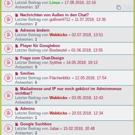
Letzter Beitrag von
Linus
«
17.08.2018, 22:16
Antworten:
17
1
2
Nachrichten von Außen in den Chat?
Letzter Beitrag von
gulliver4712
«
11.07.2018, 13:36
Antworten:
2
Adresse ändern
Letzter Beitrag von
Webkicks
«
02.07.2018, 13:51
Antworten:
1
Player für Googlebox
Letzter Beitrag von
Boxbeutel
«
01.06.2018, 13:55
Frage zum Chat-Design
Letzter Beitrag von
Syltfee
«
14.05.2018, 19:12
Antworten:
9
Smilies
Letzter Beitrag von
Flächenblitz
«
12.05.2018, 17:54
Antworten:
6
Mailadresse und IP nur noch gekürzt im Adminmenue
sichtbar?
Letzter Beitrag von
Webkicks
«
03.05.2018, 12:43
Antworten:
9
Admins
Letzter Beitrag von
Webkicks
«
20.03.2018, 12:34
Antworten:
1
Google Suchbox
Letzter Beitrag von
Jubai
«
15.02.2018, 20:48
Antworten:
2