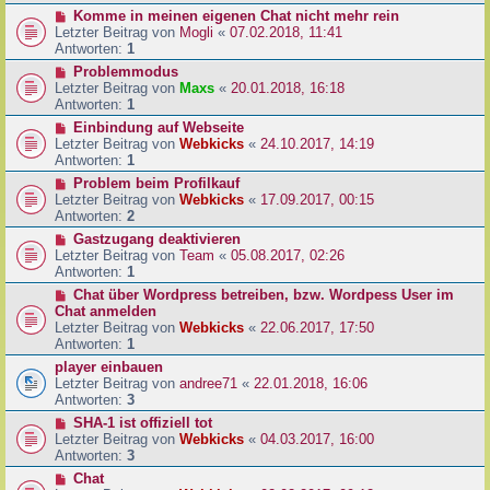
Komme in meinen eigenen Chat nicht mehr rein
Letzter Beitrag von
Mogli
«
07.02.2018, 11:41
Antworten:
1
Problemmodus
Letzter Beitrag von
Maxs
«
20.01.2018, 16:18
Antworten:
1
Einbindung auf Webseite
Letzter Beitrag von
Webkicks
«
24.10.2017, 14:19
Antworten:
1
Problem beim Profilkauf
Letzter Beitrag von
Webkicks
«
17.09.2017, 00:15
Antworten:
2
Gastzugang deaktivieren
Letzter Beitrag von
Team
«
05.08.2017, 02:26
Antworten:
1
Chat über Wordpress betreiben, bzw. Wordpess User im
Chat anmelden
Letzter Beitrag von
Webkicks
«
22.06.2017, 17:50
Antworten:
1
player einbauen
Letzter Beitrag von
andree71
«
22.01.2018, 16:06
Antworten:
3
SHA-1 ist offiziell tot
Letzter Beitrag von
Webkicks
«
04.03.2017, 16:00
Antworten:
3
Chat