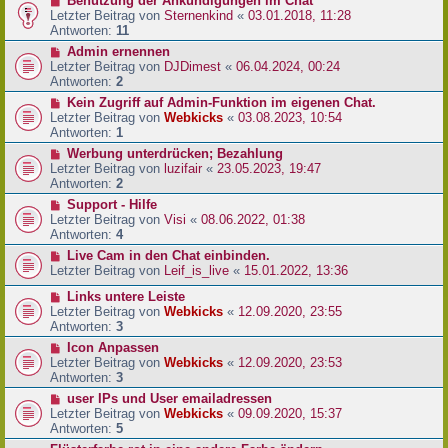
Benutzung der Ankündigungen im Chat
Letzter Beitrag von
Sternenkind
«
03.01.2018, 11:28
Antworten:
11
Admin ernennen
Letzter Beitrag von
DJDimest
«
06.04.2024, 00:24
Antworten:
2
Kein Zugriff auf Admin-Funktion im eigenen Chat.
Letzter Beitrag von
Webkicks
«
03.08.2023, 10:54
Antworten:
1
Werbung unterdrücken; Bezahlung
Letzter Beitrag von
luzifair
«
23.05.2023, 19:47
Antworten:
2
Support - Hilfe
Letzter Beitrag von
Visi
«
08.06.2022, 01:38
Antworten:
4
Live Cam in den Chat einbinden.
Letzter Beitrag von
Leif_is_live
«
15.01.2022, 13:36
Links untere Leiste
Letzter Beitrag von
Webkicks
«
12.09.2020, 23:55
Antworten:
3
Icon Anpassen
Letzter Beitrag von
Webkicks
«
12.09.2020, 23:53
Antworten:
3
user IPs und User emailadressen
Letzter Beitrag von
Webkicks
«
09.09.2020, 15:37
Antworten:
5