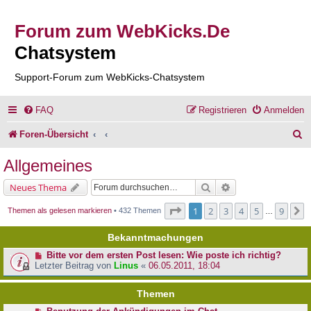
Forum zum WebKicks.De
Chatsystem
Support-Forum zum WebKicks-Chatsystem
FAQ
Registrieren
Anmelden
S
Foren-Übersicht
u
Allgemeines
c
Suche
Erweiterte Suche
Neues Thema
h
Seite
1
von
9
1
2
3
4
5
9
N
Themen als gelesen markieren
• 432 Themen
…
e
Bekanntmachungen
Bitte vor dem ersten Post lesen: Wie poste ich richtig?
Letzter Beitrag von
Linus
«
06.05.2011, 18:04
Themen