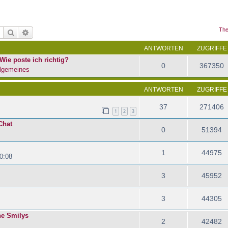
The
Suche
Erweiterte Suche
ANTWORTEN
ZUGRIFFE
Wie poste ich richtig?
0
367350
lgemeines
ANTWORTEN
ZUGRIFFE
37
271406
1
2
3
Chat
0
51394
1
44975
0:08
3
45952
3
44305
ene Smilys
2
42482