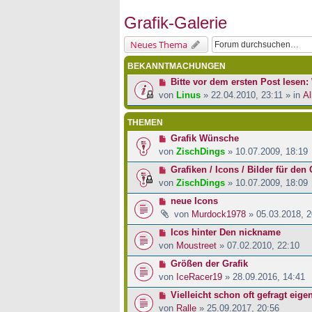
Grafik-Galerie
Neues Thema
BEKANNTMACHUNGEN
Bitte vor dem ersten Post lesen: 
von
Linus
» 22.04.2010, 23:11 » in
Al
THEMEN
Grafik Wünsche
von
ZischDings
» 10.07.2009, 18:19
Grafiken / Icons / Bilder für den 
von
ZischDings
» 10.07.2009, 18:09
neue Icons
von
Murdock1978
» 05.03.2018, 2
Icos hinter Den nickname
von
Moustreet
» 07.02.2010, 22:10
Größen der Grafik
von
IceRacer19
» 28.09.2016, 14:41
Vielleicht schon oft gefragt eig
von
Ralle
» 25.09.2017, 20:56