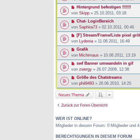
Hintergrund befestigen !!!!!!!
von
Skipp
» 25.10.2011, 03:18
Chat- LoginBereich
von
Saphira73
» 02.10.2011, 00:46
[F] Stream/Frame/Liste pixel gr
von
Lydenia
» 11.08.2011, 16:49
Grafik
von
Michimaus
» 10.08.2011, 13:19
swf Banner umwandeln in gif
von
zwergy
» 26.07.2009, 12:38
Größe des Chatstreams
von
phil9493
» 28.06.2010, 14:25
Neues Thema
Zurück zur Foren-Übersicht
WER IST ONLINE?
Mitglieder in diesem Forum: 0 Mitglieder und 
BERECHTIGUNGEN IN DIESEM FORUM