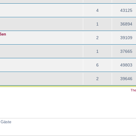
4
43125
1
36894
ößen
2
39109
1
37665
6
49803
2
39646
The
4 Gäste