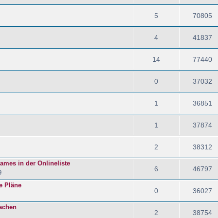
5
70805
4
41837
14
77440
0
37032
1
36851
1
37874
2
38312
names in der Onlineliste
6
46797
9
e Pläne
0
36027
achen
2
38754