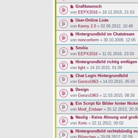
Grafikwunsch
von
EEPX2016
» 18.12.2015, 21:53
User-Online Liste
von
Kenny 2.0
» 02.06.2012, 10:48
Hintergrundbild im Chatstream
von
nonconform
» 30.10.2009, 12:05
Smilie
von
EEPX2016
» 11.01.2016, 23:03
Hintergrundbild richtig einfügen
von
light
» 14.10.2015, 01:09
Chat Login Hintergrundbild
von
Gonzo1963
» 14.03.2015, 05:03
Design
von
Gonzo1963
» 11.03.2015, 08:26
Ein Script für Bilder hinter Nick
von
Modi_Eisbaer
» 20.12.2013, 20:3
Neulig - Keine Ahnung und groß
von
Xoris
» 22.11.2012, 00:02
Hintergrundbild rechtsbündig m
von
Blümchen
» 29.09.2012, 02:59