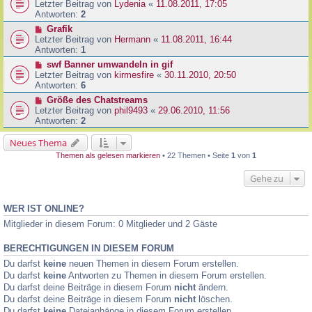
Letzter Beitrag von
Lydenia
«
11.08.2011, 17:05
Antworten:
2
Grafik
Letzter Beitrag von
Hermann
«
11.08.2011, 16:44
Antworten:
1
swf Banner umwandeln in gif
Letzter Beitrag von
kirmesfire
«
30.11.2010, 20:50
Antworten:
6
Größe des Chatstreams
Letzter Beitrag von
phil9493
«
29.06.2010, 11:56
Antworten:
2
Neues Thema
Themen als gelesen markieren
• 22 Themen • Seite
1
von
1
Gehe zu
WER IST ONLINE?
Mitglieder in diesem Forum: 0 Mitglieder und 2 Gäste
BERECHTIGUNGEN IN DIESEM FORUM
Du darfst
keine
neuen Themen in diesem Forum erstellen.
Du darfst
keine
Antworten zu Themen in diesem Forum erstellen.
Du darfst deine Beiträge in diesem Forum
nicht
ändern.
Du darfst deine Beiträge in diesem Forum
nicht
löschen.
Du darfst
keine
Dateianhänge in diesem Forum erstellen.