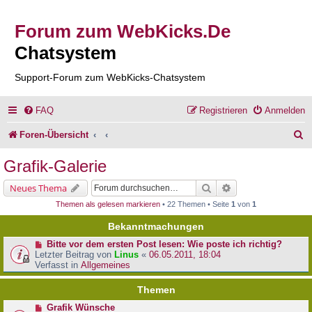
Forum zum WebKicks.De
Chatsystem
Support-Forum zum WebKicks-Chatsystem
FAQ
Registrieren
Anmelden
S
Foren-Übersicht
u
Grafik-Galerie
c
Suche
Erweiterte Suche
Neues Thema
h
Themen als gelesen markieren
• 22 Themen • Seite
1
von
1
e
Bekanntmachungen
Bitte vor dem ersten Post lesen: Wie poste ich richtig?
Letzter Beitrag von
Linus
«
06.05.2011, 18:04
Verfasst in
Allgemeines
Themen
Grafik Wünsche