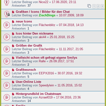
Letzter Beitrag von
Nice22
«
17.06.2020, 23:11
Antworten:
37
1
2
3
Grafiken / Icons / Bilder für den Chat
Letzter Beitrag von
ZischDings
«
10.07.2009, 18:09
neue Icons
Letzter Beitrag von
Flächenblitz
«
07.04.2018, 14:13
Antworten:
1
Icos hinter Den nickname
Letzter Beitrag von
aki44
«
25.01.2018, 15:25
Antworten:
3
Größen der Grafik
Letzter Beitrag von
Flächenblitz
«
11.11.2017, 21:05
Antworten:
3
Vielleicht schon oft gefragt eigene Smilys
Letzter Beitrag von
Ralle
«
26.09.2017, 17:51
Antworten:
2
Grafikwunsch
Letzter Beitrag von
EEPX2016
«
30.07.2016, 19:32
Antworten:
5
User-Online Liste
Letzter Beitrag von
Speedylein
«
11.05.2016, 15:02
Antworten:
4
Hintergrundbild im Chatstream
Letzter Beitrag von
Azrael019
«
17.04.2016, 23:36
Antworten:
14
Smilie