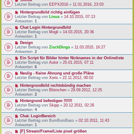
Letzter Beitrag von
EEPX2016
«
11.01.2016, 23:03
Hintergrundbild richtig einfügen
Letzter Beitrag von
Linus
«
14.10.2015, 07:13
Antworten:
1
Chat Login Hintergrundbild
Letzter Beitrag von
Mogli
«
14.03.2015, 20:36
Antworten:
1
Design
Letzter Beitrag von
ZischDings
«
11.03.2015, 16:27
Antworten:
2
Ein Script für Bilder hinter Nicknames in der Onlineliste
Letzter Beitrag von
Autor
«
25.01.2015, 07:11
Antworten:
6
Neulig - Keine Ahnung und große Pläne
Letzter Beitrag von
Xoris
«
22.11.2012, 00:02
Hintergrundbild rechtsbündig machen
Letzter Beitrag von
Blümchen
«
29.09.2012, 12:25
Antworten:
2
Hintergrund befestigen !!!!!!!
Letzter Beitrag von
Skipp
«
20.12.2011, 02:26
Antworten:
4
Chat- LoginBereich
Letzter Beitrag von
BumBumBass
«
02.10.2011, 11:43
Antworten:
1
[F] Stream/Frame/Liste pixel größen