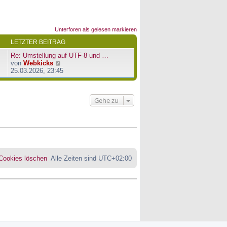
Unterforen als gelesen markieren
LETZTER BEITRAG
Re: Umstellung auf UTF-8 und …
N
von
Webkicks
e
25.03.2026, 23:45
u
e
s
Gehe zu
t
e
r
B
e
i
t
r
 Cookies löschen
Alle Zeiten sind
UTC+02:00
a
g