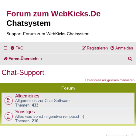
Forum zum WebKicks.De
Chatsystem
Support-Forum zum WebKicks-Chatsystem
FAQ
Registrieren
Anmelden
S
Foren-Übersicht
u
Chat-Support
c
Unterforen als gelesen markieren
h
Forum
e
Allgemeines
Allgemeines zur Chat-Software.
Themen:
433
Sonstiges
Alles was sonst nirgendwo reinpasst ;-)
Themen:
210