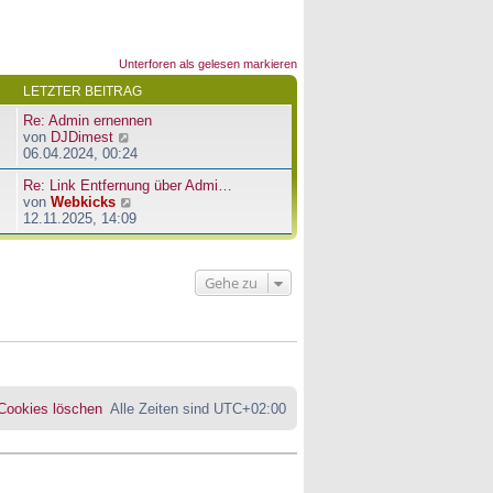
Unterforen als gelesen markieren
LETZTER BEITRAG
Re: Admin ernennen
N
von
DJDimest
e
06.04.2024, 00:24
u
Re: Link Entfernung über Admi…
e
N
von
Webkicks
s
e
12.11.2025, 14:09
t
u
e
e
r
s
B
Gehe zu
t
e
e
i
r
t
B
r
e
a
i
g
t
r
 Cookies löschen
Alle Zeiten sind
UTC+02:00
a
g