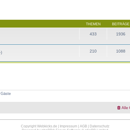
THEMEN
BEITRÄGE
433
1936
210
1088
-)
2 Gäste
Alle
Copyright Webkicks.de |
Impressum
|
AGB
|
Datenschutz