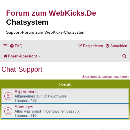
Forum zum WebKicks.De
Chatsystem
Support-Forum zum WebKicks-Chatsystem
FAQ
Registrieren
Anmelden
S
Foren-Übersicht
u
Chat-Support
c
Unterforen als gelesen markieren
h
Forum
e
Allgemeines
Allgemeines zur Chat-Software.
Themen:
433
Sonstiges
Alles was sonst nirgendwo reinpasst ;-)
Themen:
210