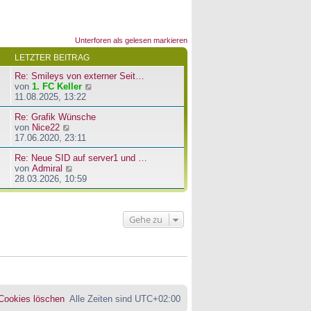
Unterforen als gelesen markieren
LETZTER BEITRAG
Re: Smileys von externer Seit…
N
von
1. FC Keller
e
11.08.2025, 13:22
u
Re: Grafik Wünsche
e
N
von
Nice22
s
e
17.06.2020, 23:11
t
u
e
Re: Neue SID auf server1 und …
e
r
N
von
Admiral
s
B
e
28.03.2026, 10:59
t
e
u
e
i
e
r
t
s
B
r
Gehe zu
t
e
a
e
i
g
r
t
B
r
e
a
i
g
t
r
 Cookies löschen
Alle Zeiten sind
UTC+02:00
a