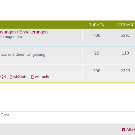
THEMEN
BEITRÄGE
assungen / Erweiterungen
736
5391
terungen etc.
22
119
Chats und deren Umgebung
206
2323
kQB
,
wkStats
,
wkTools
1 Gast
Alle