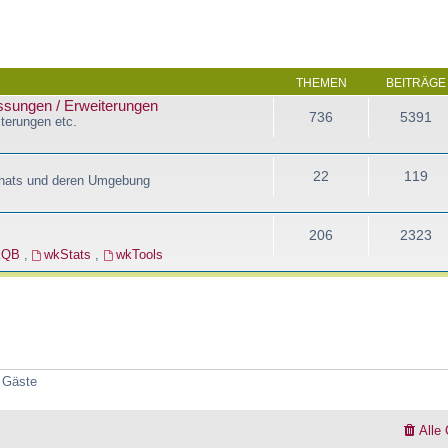
THEMEN
BEITRÄGE
assungen / Erweiterungen
736
5391
terungen etc.
22
119
Chats und deren Umgebung
206
2323
kQB
,
wkStats
,
wkTools
5 Gäste
Alle