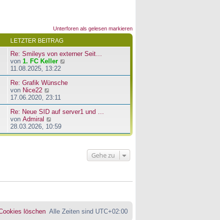
Unterforen als gelesen markieren
LETZTER BEITRAG
Re: Smileys von externer Seit…
N
von
1. FC Keller
e
11.08.2025, 13:22
u
Re: Grafik Wünsche
e
N
von
Nice22
s
e
17.06.2020, 23:11
t
u
e
Re: Neue SID auf server1 und …
e
r
N
von
Admiral
s
B
e
28.03.2026, 10:59
t
e
u
e
i
e
r
t
s
B
r
Gehe zu
t
e
a
e
i
g
r
t
B
r
e
a
i
g
t
r
 Cookies löschen
Alle Zeiten sind
UTC+02:00
a