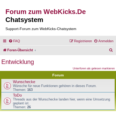
Forum zum WebKicks.De
Chatsystem
Support-Forum zum WebKicks-Chatsystem
FAQ
Registrieren
Anmelden
S
Foren-Übersicht
u
Entwicklung
c
Unterforen als gelesen markieren
h
Forum
e
Wunschecke
Wünsche für neue Funktionen gehören in dieses Forum.
Themen:
163
ToDo
Threads aus der Wunschecke landen hier, wenn eine Umsetzung
geplant ist.
Themen:
26