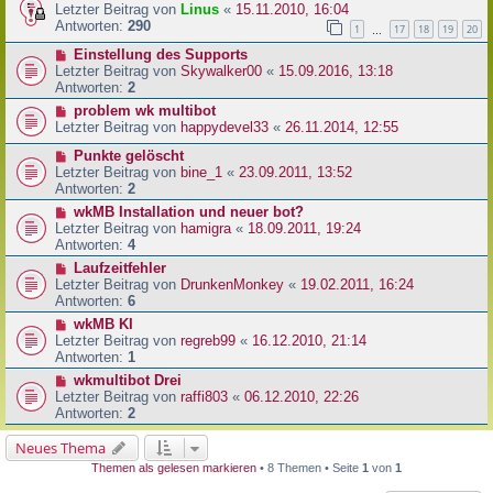
Letzter Beitrag von
Linus
«
15.11.2010, 16:04
Antworten:
290
1
17
18
19
20
…
Einstellung des Supports
Letzter Beitrag von
Skywalker00
«
15.09.2016, 13:18
Antworten:
2
problem wk multibot
Letzter Beitrag von
happydevel33
«
26.11.2014, 12:55
Punkte gelöscht
Letzter Beitrag von
bine_1
«
23.09.2011, 13:52
Antworten:
2
wkMB Installation und neuer bot?
Letzter Beitrag von
hamigra
«
18.09.2011, 19:24
Antworten:
4
Laufzeitfehler
Letzter Beitrag von
DrunkenMonkey
«
19.02.2011, 16:24
Antworten:
6
wkMB KI
Letzter Beitrag von
regreb99
«
16.12.2010, 21:14
Antworten:
1
wkmultibot Drei
Letzter Beitrag von
raffi803
«
06.12.2010, 22:26
Antworten:
2
Neues Thema
Themen als gelesen markieren
• 8 Themen • Seite
1
von
1