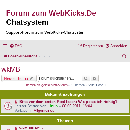
Forum zum WebKicks.De
Chatsystem
Support-Forum zum WebKicks-Chatsystem
FAQ
Registrieren
Anmelden
S
Foren-Übersicht
u
wkMB
c
Suche
Erweiterte Suche
Neues Thema
h
Themen als gelesen markieren
• 8 Themen • Seite
1
von
1
e
Bekanntmachungen
Bitte vor dem ersten Post lesen: Wie poste ich richtig?
Letzter Beitrag von
Linus
«
06.05.2011, 18:04
Verfasst in
Allgemeines
Themen
wkMultiBot 6