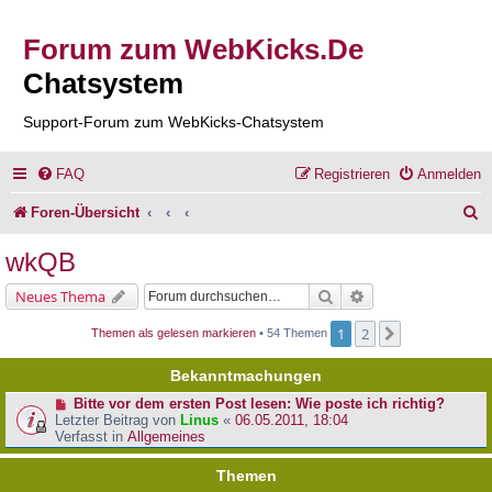
Forum zum WebKicks.De
Chatsystem
Support-Forum zum WebKicks-Chatsystem
FAQ
Registrieren
Anmelden
S
Foren-Übersicht
u
wkQB
c
Suche
Erweiterte Suche
Neues Thema
h
1
2
Nächste
Themen als gelesen markieren
• 54 Themen
e
Bekanntmachungen
Bitte vor dem ersten Post lesen: Wie poste ich richtig?
Letzter Beitrag von
Linus
«
06.05.2011, 18:04
Verfasst in
Allgemeines
Themen