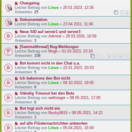
Changelog
Letzter Beitrag von
Linus
«
20.01.2023, 13:35
Antworten:
25
1
2
Dokumentation
Letzter Beitrag von
Linus
«
23.04.2011, 11:06
Neue SID auf server1 und server3
Letzter Beitrag von
Admiral
«
28.03.2026, 10:59
Antworten:
3
[Sammelthread] Bug-Meldungen
Letzter Beitrag von
Mogli
«
01.03.2023, 23:10
Antworten:
158
1
8
9
10
11
…
Bot kommt nicht in den Chat u.a.
Letzter Beitrag von
Linus
«
22.01.2023, 20:53
Antworten:
5
Ich bekomme den Bot nicht
Letzter Beitrag von
Linus
«
09.10.2022, 19:05
Antworten:
8
Ständig Timeout bei den Bots
Letzter Beitrag von
weltsieger
«
08.05.2021, 17:00
Antworten:
6
Bot logt sich nicht ein
Letzter Beitrag von
Rocky0815
«
08.05.2021, 14:22
Antworten:
3
auf alle Flüsternachrichten antworten
Letzter Beitrag von
Linus
«
05.04.2021, 15:04