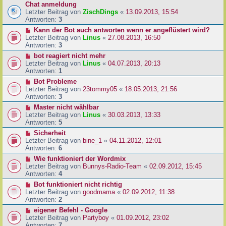
Chat anmeldung
Letzter Beitrag von
ZischDings
«
13.09.2013, 15:54
Antworten:
3
Kann der Bot auch antworten wenn er angeflüstert wird?
Letzter Beitrag von
Linus
«
27.08.2013, 16:50
Antworten:
3
bot reagiert nicht mehr
Letzter Beitrag von
Linus
«
04.07.2013, 20:13
Antworten:
1
Bot Probleme
Letzter Beitrag von
23tommy05
«
18.05.2013, 21:56
Antworten:
3
Master nicht wählbar
Letzter Beitrag von
Linus
«
30.03.2013, 13:33
Antworten:
5
Sicherheit
Letzter Beitrag von
bine_1
«
04.11.2012, 12:01
Antworten:
6
Wie funktioniert der Wordmix
Letzter Beitrag von
Bunnys-Radio-Team
«
02.09.2012, 15:45
Antworten:
4
Bot funktioniert nicht richtig
Letzter Beitrag von
goodmama
«
02.09.2012, 11:38
Antworten:
2
eigener Befehl - Google
Letzter Beitrag von
Partyboy
«
01.09.2012, 23:02
Antworten:
7