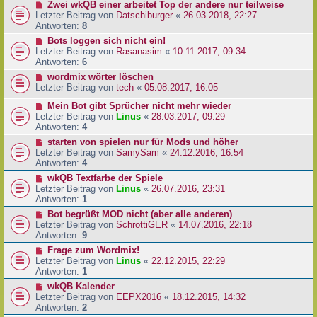
Zwei wkQB einer arbeitet Top der andere nur teilweise
Letzter Beitrag von
Datschiburger
«
26.03.2018, 22:27
Antworten:
8
Bots loggen sich nicht ein!
Letzter Beitrag von
Rasanasim
«
10.11.2017, 09:34
Antworten:
6
wordmix wörter löschen
Letzter Beitrag von
tech
«
05.08.2017, 16:05
Mein Bot gibt Sprücher nicht mehr wieder
Letzter Beitrag von
Linus
«
28.03.2017, 09:29
Antworten:
4
starten von spielen nur für Mods und höher
Letzter Beitrag von
SamySam
«
24.12.2016, 16:54
Antworten:
4
wkQB Textfarbe der Spiele
Letzter Beitrag von
Linus
«
26.07.2016, 23:31
Antworten:
1
Bot begrüßt MOD nicht (aber alle anderen)
Letzter Beitrag von
SchrottiGER
«
14.07.2016, 22:18
Antworten:
9
Frage zum Wordmix!
Letzter Beitrag von
Linus
«
22.12.2015, 22:29
Antworten:
1
wkQB Kalender
Letzter Beitrag von
EEPX2016
«
18.12.2015, 14:32
Antworten:
2