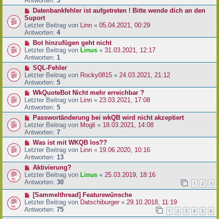
Antworten:
3
Datenbankfehler ist aufgetreten ! Bitte wende dich an den
Suport
Letzter Beitrag von
Linn
«
05.04.2021, 00:29
Antworten:
4
Bot hinzufügen geht nicht
Letzter Beitrag von
Linus
«
31.03.2021, 12:17
Antworten:
1
SQL-Fehler
Letzter Beitrag von
Rocky0815
«
24.03.2021, 21:12
Antworten:
5
WkQuoteBot Nicht mehr erreichbar ?
Letzter Beitrag von
Linn
«
23.03.2021, 17:08
Antworten:
5
Passwortänderung bei wkQB wird nicht akzeptiert
Letzter Beitrag von
Mogli
«
18.03.2021, 14:08
Antworten:
7
Was ist mit WKQB los??
Letzter Beitrag von
Linn
«
19.06.2020, 10:16
Antworten:
13
Aktivierung?
Letzter Beitrag von
Linus
«
25.03.2019, 18:16
Antworten:
30
1
2
3
[Sammelthread] Featurewünsche
Letzter Beitrag von
Datschiburger
«
29.10.2018, 11:19
Antworten:
75
1
2
3
4
5
6