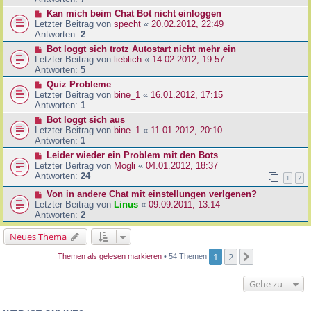
Kan mich beim Chat Bot nicht einloggen
Letzter Beitrag von
specht
«
20.02.2012, 22:49
Antworten:
2
Bot loggt sich trotz Autostart nicht mehr ein
Letzter Beitrag von
lieblich
«
14.02.2012, 19:57
Antworten:
5
Quiz Probleme
Letzter Beitrag von
bine_1
«
16.01.2012, 17:15
Antworten:
1
Bot loggt sich aus
Letzter Beitrag von
bine_1
«
11.01.2012, 20:10
Antworten:
1
Leider wieder ein Problem mit den Bots
Letzter Beitrag von
Mogli
«
04.01.2012, 18:37
Antworten:
24
1
2
Von in andere Chat mit einstellungen verlgenen?
Letzter Beitrag von
Linus
«
09.09.2011, 13:14
Antworten:
2
Neues Thema
1
2
Nächste
Themen als gelesen markieren
• 54 Themen
Gehe zu