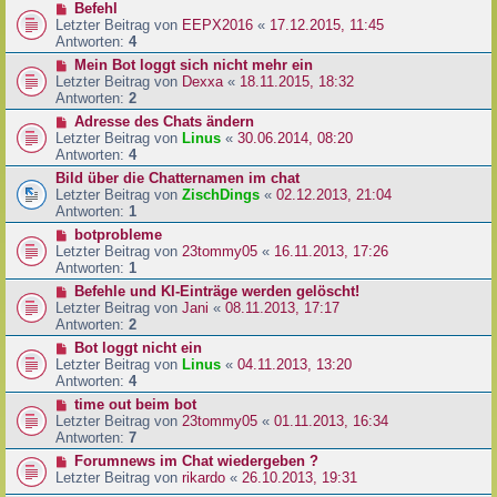
Befehl
Letzter Beitrag von
EEPX2016
«
17.12.2015, 11:45
Antworten:
4
Mein Bot loggt sich nicht mehr ein
Letzter Beitrag von
Dexxa
«
18.11.2015, 18:32
Antworten:
2
Adresse des Chats ändern
Letzter Beitrag von
Linus
«
30.06.2014, 08:20
Antworten:
4
Bild über die Chatternamen im chat
Letzter Beitrag von
ZischDings
«
02.12.2013, 21:04
Antworten:
1
botprobleme
Letzter Beitrag von
23tommy05
«
16.11.2013, 17:26
Antworten:
1
Befehle und KI-Einträge werden gelöscht!
Letzter Beitrag von
Jani
«
08.11.2013, 17:17
Antworten:
2
Bot loggt nicht ein
Letzter Beitrag von
Linus
«
04.11.2013, 13:20
Antworten:
4
time out beim bot
Letzter Beitrag von
23tommy05
«
01.11.2013, 16:34
Antworten:
7
Forumnews im Chat wiedergeben ?
Letzter Beitrag von
rikardo
«
26.10.2013, 19:31