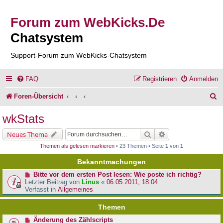
Forum zum WebKicks.De
Chatsystem
Support-Forum zum WebKicks-Chatsystem
FAQ
Registrieren
Anmelden
S
Foren-Übersicht
u
wkStats
c
Suche
Erweiterte Suche
Neues Thema
h
Themen als gelesen markieren
• 23 Themen • Seite
1
von
1
e
Bekanntmachungen
Bitte vor dem ersten Post lesen: Wie poste ich richtig?
Letzter Beitrag von
Linus
«
06.05.2011, 18:04
Verfasst in
Allgemeines
Themen
Änderung des Zählscripts