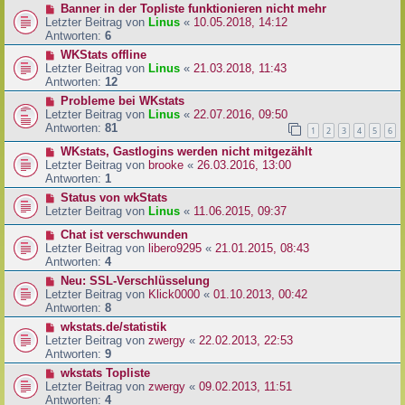
Banner in der Topliste funktionieren nicht mehr
Letzter Beitrag von
Linus
«
10.05.2018, 14:12
Antworten:
6
WKStats offline
Letzter Beitrag von
Linus
«
21.03.2018, 11:43
Antworten:
12
Probleme bei WKstats
Letzter Beitrag von
Linus
«
22.07.2016, 09:50
Antworten:
81
1
2
3
4
5
6
WKstats, Gastlogins werden nicht mitgezählt
Letzter Beitrag von
brooke
«
26.03.2016, 13:00
Antworten:
1
Status von wkStats
Letzter Beitrag von
Linus
«
11.06.2015, 09:37
Chat ist verschwunden
Letzter Beitrag von
libero9295
«
21.01.2015, 08:43
Antworten:
4
Neu: SSL-Verschlüsselung
Letzter Beitrag von
Klick0000
«
01.10.2013, 00:42
Antworten:
8
wkstats.de/statistik
Letzter Beitrag von
zwergy
«
22.02.2013, 22:53
Antworten:
9
wkstats Topliste
Letzter Beitrag von
zwergy
«
09.02.2013, 11:51
Antworten:
4