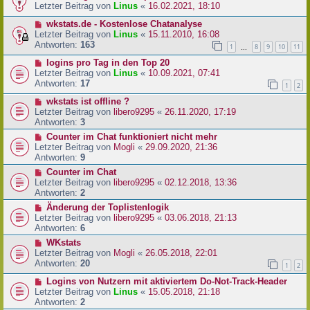
Letzter Beitrag von
Linus
«
16.02.2021, 18:10
wkstats.de - Kostenlose Chatanalyse
Letzter Beitrag von
Linus
«
15.11.2010, 16:08
Antworten:
163
1
8
9
10
11
…
logins pro Tag in den Top 20
Letzter Beitrag von
Linus
«
10.09.2021, 07:41
Antworten:
17
1
2
wkstats ist offline ?
Letzter Beitrag von
libero9295
«
26.11.2020, 17:19
Antworten:
3
Counter im Chat funktioniert nicht mehr
Letzter Beitrag von
Mogli
«
29.09.2020, 21:36
Antworten:
9
Counter im Chat
Letzter Beitrag von
libero9295
«
02.12.2018, 13:36
Antworten:
2
Änderung der Toplistenlogik
Letzter Beitrag von
libero9295
«
03.06.2018, 21:13
Antworten:
6
WKstats
Letzter Beitrag von
Mogli
«
26.05.2018, 22:01
Antworten:
20
1
2
Logins von Nutzern mit aktiviertem Do-Not-Track-Header
Letzter Beitrag von
Linus
«
15.05.2018, 21:18
Antworten:
2