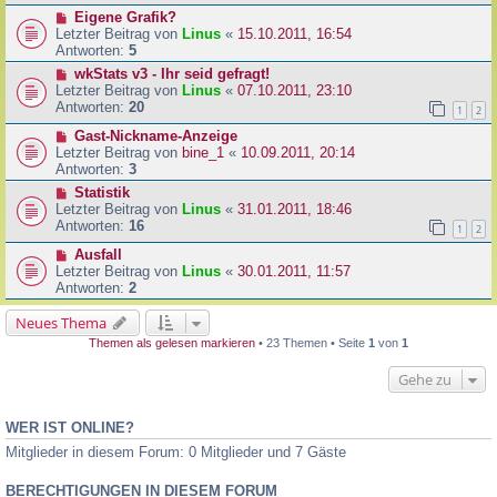
Eigene Grafik?
Letzter Beitrag von
Linus
«
15.10.2011, 16:54
Antworten:
5
wkStats v3 - Ihr seid gefragt!
Letzter Beitrag von
Linus
«
07.10.2011, 23:10
Antworten:
20
1
2
Gast-Nickname-Anzeige
Letzter Beitrag von
bine_1
«
10.09.2011, 20:14
Antworten:
3
Statistik
Letzter Beitrag von
Linus
«
31.01.2011, 18:46
Antworten:
16
1
2
Ausfall
Letzter Beitrag von
Linus
«
30.01.2011, 11:57
Antworten:
2
Neues Thema
Themen als gelesen markieren
• 23 Themen • Seite
1
von
1
Gehe zu
WER IST ONLINE?
Mitglieder in diesem Forum: 0 Mitglieder und 7 Gäste
BERECHTIGUNGEN IN DIESEM FORUM