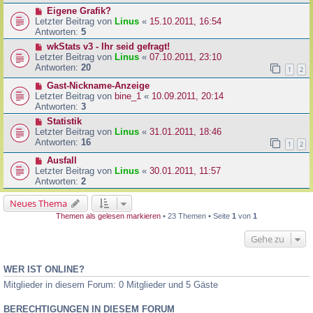
Eigene Grafik?
Letzter Beitrag von
Linus
«
15.10.2011, 16:54
Antworten:
5
wkStats v3 - Ihr seid gefragt!
Letzter Beitrag von
Linus
«
07.10.2011, 23:10
Antworten:
20
1
2
Gast-Nickname-Anzeige
Letzter Beitrag von
bine_1
«
10.09.2011, 20:14
Antworten:
3
Statistik
Letzter Beitrag von
Linus
«
31.01.2011, 18:46
Antworten:
16
1
2
Ausfall
Letzter Beitrag von
Linus
«
30.01.2011, 11:57
Antworten:
2
Neues Thema
Themen als gelesen markieren
• 23 Themen • Seite
1
von
1
Gehe zu
WER IST ONLINE?
Mitglieder in diesem Forum: 0 Mitglieder und 5 Gäste
BERECHTIGUNGEN IN DIESEM FORUM