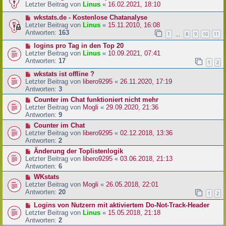
Letzter Beitrag von
Linus
«
16.02.2021, 18:10
wkstats.de - Kostenlose Chatanalyse
Letzter Beitrag von
Linus
«
15.11.2010, 16:08
Antworten:
163
1
8
9
10
11
…
logins pro Tag in den Top 20
Letzter Beitrag von
Linus
«
10.09.2021, 07:41
Antworten:
17
1
2
wkstats ist offline ?
Letzter Beitrag von
libero9295
«
26.11.2020, 17:19
Antworten:
3
Counter im Chat funktioniert nicht mehr
Letzter Beitrag von
Mogli
«
29.09.2020, 21:36
Antworten:
9
Counter im Chat
Letzter Beitrag von
libero9295
«
02.12.2018, 13:36
Antworten:
2
Änderung der Toplistenlogik
Letzter Beitrag von
libero9295
«
03.06.2018, 21:13
Antworten:
6
WKstats
Letzter Beitrag von
Mogli
«
26.05.2018, 22:01
Antworten:
20
1
2
Logins von Nutzern mit aktiviertem Do-Not-Track-Header
Letzter Beitrag von
Linus
«
15.05.2018, 21:18
Antworten:
2