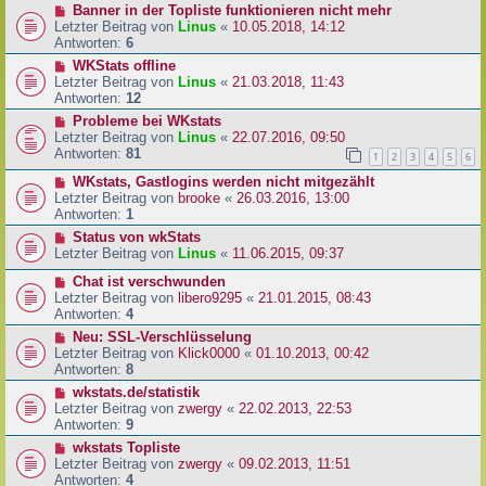
Banner in der Topliste funktionieren nicht mehr
Letzter Beitrag von
Linus
«
10.05.2018, 14:12
Antworten:
6
WKStats offline
Letzter Beitrag von
Linus
«
21.03.2018, 11:43
Antworten:
12
Probleme bei WKstats
Letzter Beitrag von
Linus
«
22.07.2016, 09:50
Antworten:
81
1
2
3
4
5
6
WKstats, Gastlogins werden nicht mitgezählt
Letzter Beitrag von
brooke
«
26.03.2016, 13:00
Antworten:
1
Status von wkStats
Letzter Beitrag von
Linus
«
11.06.2015, 09:37
Chat ist verschwunden
Letzter Beitrag von
libero9295
«
21.01.2015, 08:43
Antworten:
4
Neu: SSL-Verschlüsselung
Letzter Beitrag von
Klick0000
«
01.10.2013, 00:42
Antworten:
8
wkstats.de/statistik
Letzter Beitrag von
zwergy
«
22.02.2013, 22:53
Antworten:
9
wkstats Topliste
Letzter Beitrag von
zwergy
«
09.02.2013, 11:51
Antworten:
4