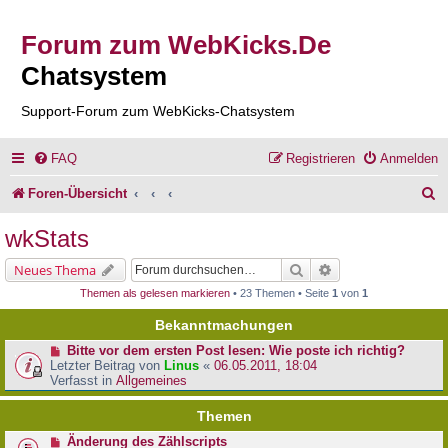
Forum zum WebKicks.De
Chatsystem
Support-Forum zum WebKicks-Chatsystem
FAQ
Registrieren
Anmelden
S
Foren-Übersicht
u
wkStats
c
Suche
Erweiterte Suche
Neues Thema
h
Themen als gelesen markieren
• 23 Themen • Seite
1
von
1
e
Bekanntmachungen
Bitte vor dem ersten Post lesen: Wie poste ich richtig?
Letzter Beitrag von
Linus
«
06.05.2011, 18:04
Verfasst in
Allgemeines
Themen
Änderung des Zählscripts