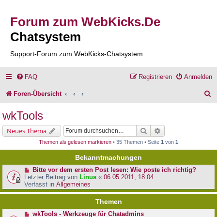
Forum zum WebKicks.De
Chatsystem
Support-Forum zum WebKicks-Chatsystem
FAQ
Registrieren
Anmelden
S
Foren-Übersicht
u
wkTools
c
Suche
Erweiterte Suche
Neues Thema
h
Themen als gelesen markieren
• 35 Themen • Seite
1
von
1
e
Bekanntmachungen
Bitte vor dem ersten Post lesen: Wie poste ich richtig?
Letzter Beitrag von
Linus
«
06.05.2011, 18:04
Verfasst in
Allgemeines
Themen
wkTools - Werkzeuge für Chatadmins