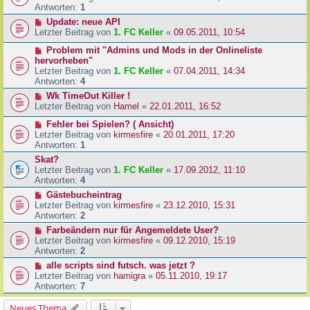
Antworten:
1
Update: neue API
Letzter Beitrag von
1. FC Keller
«
09.05.2011, 10:54
Problem mit "Admins und Mods in der Onlineliste
hervorheben"
Letzter Beitrag von
1. FC Keller
«
07.04.2011, 14:34
Antworten:
4
Wk TimeOut Killer !
Letzter Beitrag von
Hamel
«
22.01.2011, 16:52
Fehler bei Spielen? ( Ansicht)
Letzter Beitrag von
kirmesfire
«
20.01.2011, 17:20
Antworten:
1
Skat?
Letzter Beitrag von
1. FC Keller
«
17.09.2012, 11:10
Antworten:
4
Gästebucheintrag
Letzter Beitrag von
kirmesfire
«
23.12.2010, 15:31
Antworten:
2
Farbeändern nur für Angemeldete User?
Letzter Beitrag von
kirmesfire
«
09.12.2010, 15:19
Antworten:
2
alle scripts sind futsch. was jetzt ?
Letzter Beitrag von
hamigra
«
05.11.2010, 19:17
Antworten:
7
Neues Thema